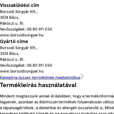
Visszaküldési cím
Borsodi Sörgyár Kft.,
3574 Bőcs,
Rákóczi u. 81.
Vevőszolgálat: 06 80 911 034
www.borsodisorgyar.hu
Gyártó címe
Borsodi Sörgyár Kft.,
3574 Bőcs,
Rákóczi u. 81.
Vevőszolgálat: 06 80 911 034
www.borsodisorgyar.hu
Kategória összes termékének megtekintése
Termékleírás használatával
Mindent megteszünk annak érdekében, hogy a termékinformá
legyenek, azonban az élelmiszertermékek folyamatosan változn
a tápanyagértékek, a dietetikai és allergén összetevők is. Min
terméken található címkét és ne hagyatkozz kizárólag azon in