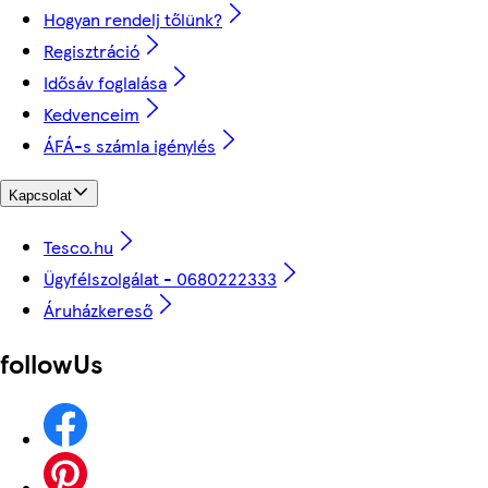
Hogyan rendelj tőlünk?
Regisztráció
Idősáv foglalása
Kedvenceim
ÁFÁ-s számla igénylés
Kapcsolat
Tesco.hu
Ügyfélszolgálat - 0680222333
Áruházkereső
followUs