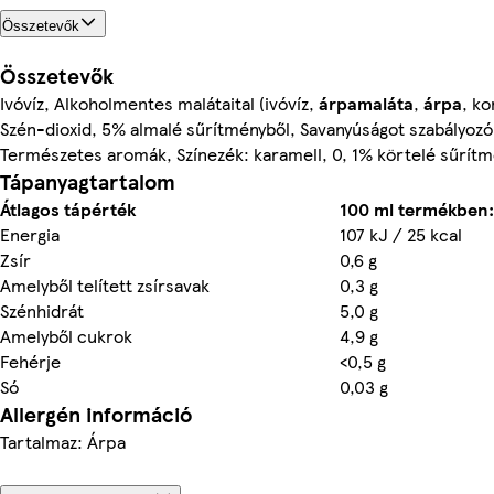
Összetevők
Összetevők
Ivóvíz, Alkoholmentes malátaital (ivóvíz,
árpamaláta
,
árpa
, ko
Szén-dioxid, 5% almalé sűrítményből, Savanyúságot szabályozó
Természetes aromák, Színezék: karamell, 0, 1% körtelé sűrít
Tápanyagtartalom
Átlagos tápérték
100 ml termékben:
Energia
107 kJ / 25 kcal
Zsír
0,6 g
Amelyből telített zsírsavak
0,3 g
Szénhidrát
5,0 g
Amelyből cukrok
4,9 g
Fehérje
<0,5 g
Só
0,03 g
Allergén információ
Tartalmaz: Árpa