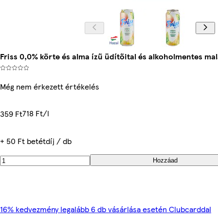
Friss 0,0% körte és alma ízű üdítőital és alkoholmentes malá
Még nem érkezett értékelés
718 Ft/l
359 Ft
+ 50 Ft betétdíj / db
Hozzáad
16% kedvezmény legalább 6 db vásárlása esetén Clubcarddal