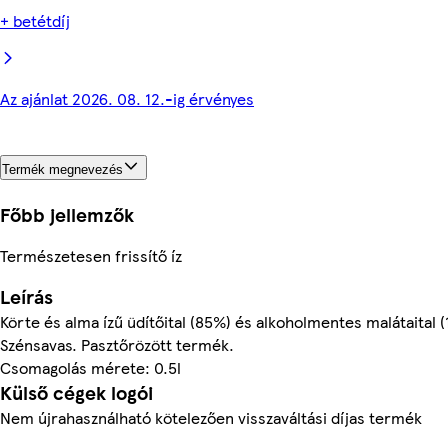
+ betétdíj
Az ajánlat 2026. 08. 12.-ig érvényes
Termék megnevezés
Főbb jellemzők
Természetesen frissítő íz
Leírás
Körte és alma ízű üdítőital (85%) és alkoholmentes malátaital 
Szénsavas. Pasztőrözött termék.
Csomagolás mérete: 0.5l
Külső cégek logói
Nem újrahasználható kötelezően visszaváltási díjas termék