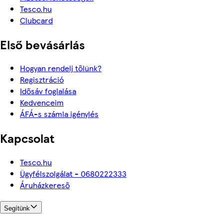
Tesco.hu
Clubcard
Első bevásárlás
Hogyan rendelj tőlünk?
Regisztráció
Idősáv foglalása
Kedvenceim
ÁFÁ-s számla igénylés
Kapcsolat
Tesco.hu
Ügyfélszolgálat - 0680222333
Áruházkereső
Segítünk