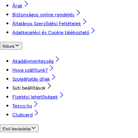
Árak
Biztonságos online rendelés
Általános Szerződési Feltételek
Adatkezelési és Cookie tájékoztató
Rólunk
Akadálymentesség
Hova szállítunk?
Szolgáltatás díjak
Süti beállítások
Fizetési lehetőségek
Tesco.hu
Clubcard
Első bevásárlás