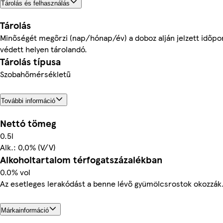
Tárolás és felhasználás
Tárolás
Minőségét megőrzi (nap/hónap/év) a doboz alján jelzett időpo
védett helyen tárolandó.
Tárolás típusa
Szobahőmérsékletű
További információ
Nettó tömeg
0.5l
Alk.: 0,0% (V/V)
Alkoholtartalom térfogatszázalékban
0.0% vol
Az esetleges lerakódást a benne lévő gyümölcsrostok okozzák
Márkainformáció