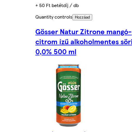
+ 50 Ft betétdíj / db
Quantity controls
Hozzáad
Gösser Natur Zitrone mangó-
citrom ízű alkoholmentes söri
0,0% 500 ml