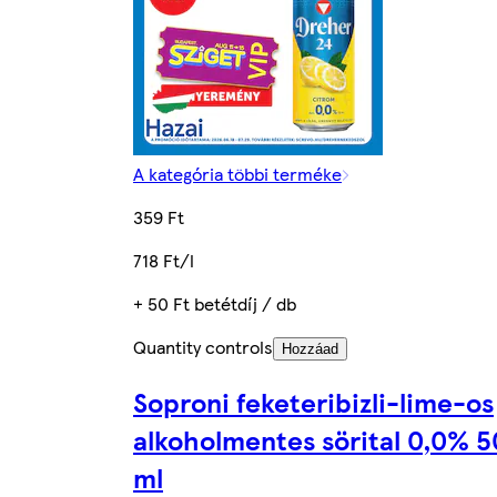
A kategória többi terméke
359 Ft
718 Ft/l
+ 50 Ft betétdíj / db
Quantity controls
Hozzáad
Soproni feketeribizli-lime-os
alkoholmentes sörital 0,0% 
ml