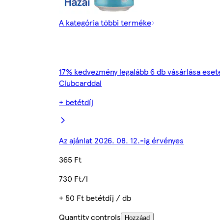
A kategória többi terméke
17% kedvezmény legalább 6 db vásárlása eset
Clubcarddal
+ betétdíj
Az ajánlat 2026. 08. 12.-ig érvényes
365 Ft
730 Ft/l
+ 50 Ft betétdíj / db
Quantity controls
Hozzáad