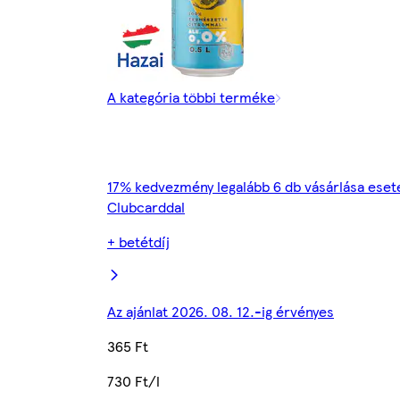
A kategória többi terméke
17% kedvezmény legalább 6 db vásárlása eset
Clubcarddal
+ betétdíj
Az ajánlat 2026. 08. 12.-ig érvényes
365 Ft
730 Ft/l