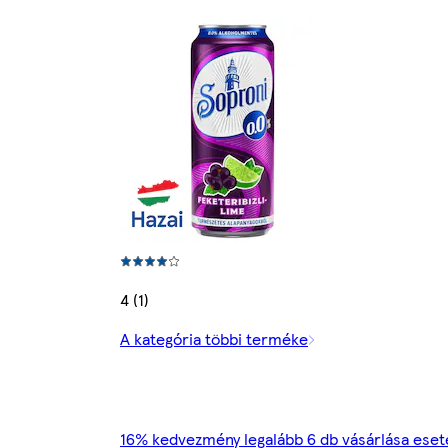
4 (1)
A kategória többi terméke
16% kedvezmény legalább 6 db vásárlása eset