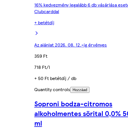
16% kedvezmény legalább 6 db vásárlása eset
Clubcarddal
+ betétdíj
Az ajánlat 2026. 08. 12.-ig érvényes
359 Ft
718 Ft/l
+ 50 Ft betétdíj / db
Quantity controls
Hozzáad
Soproni bodza-citromos
alkoholmentes sörital 0,0% 
ml