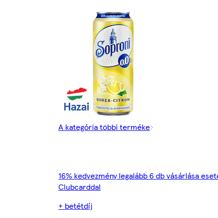
A kategória többi terméke
16% kedvezmény legalább 6 db vásárlása eset
Clubcarddal
+ betétdíj