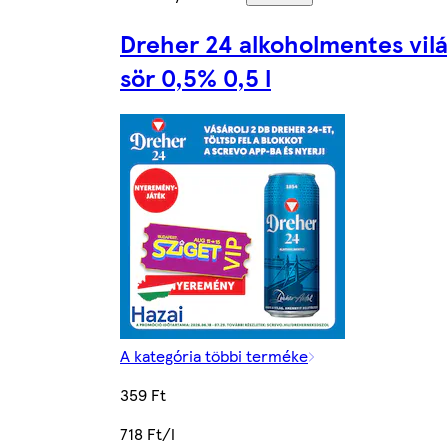
Dreher 24 alkoholmentes vil
sör 0,5% 0,5 l
A kategória többi terméke
359 Ft
718 Ft/l