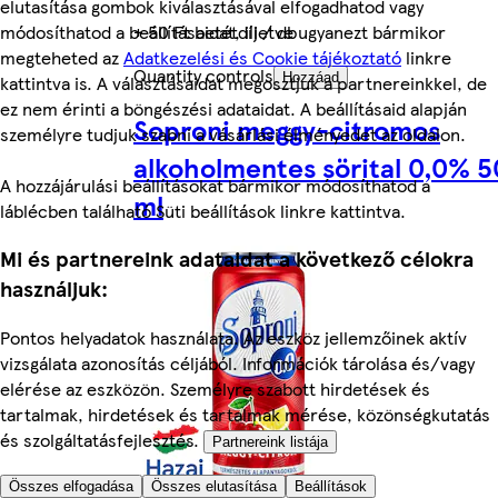
elutasítása gombok kiválasztásával elfogadhatod vagy
+ 50 Ft betétdíj / db
módosíthatod a beállításaidat, illetve ugyanezt bármikor
megteheted az
Adatkezelési és Cookie tájékoztató
linkre
Quantity controls
Hozzáad
kattintva is. A választásaidat megosztjuk a partnereinkkel, de
ez nem érinti a böngészési adataidat. A beállításaid alapján
Soproni meggy-citromos
személyre tudjuk szabni a vásárlási élményedet az oldalon.
alkoholmentes sörital 0,0% 
A hozzájárulási beállításokat bármikor módosíthatod a
ml
láblécben található Süti beállítások linkre kattintva.
Mi és partnereink adataidat a következő célokra
használjuk:
Pontos helyadatok használata. Az eszköz jellemzőinek aktív
vizsgálata azonosítás céljából. Információk tárolása és/vagy
elérése az eszközön. Személyre szabott hirdetések és
tartalmak, hirdetések és tartalmak mérése, közönségkutatás
és szolgáltatásfejlesztés.
Partnereink listája
Összes elfogadása
Összes elutasítása
Beállítások