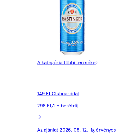
A kategória többi terméke
149 Ft Clubcarddal
298 Ft/l + betétdíj
Az ajánlat 2026. 08. 12.-ig érvényes