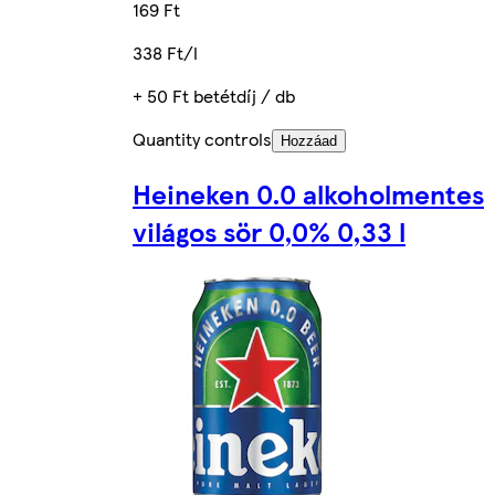
169 Ft
338 Ft/l
+ 50 Ft betétdíj / db
Quantity controls
Hozzáad
Heineken 0.0 alkoholmentes
világos sör 0,0% 0,33 l