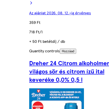
Az ajánlat 2026. 08. 12.-ig érvényes
359 Ft
718 Ft/l
+ 50 Ft betétdíj / db
Quantity controls
Hozzáad
Dreher 24 Citrom alkoholme
világos sör és citrom ízű ital
keveréke 0,0% 0,5 l