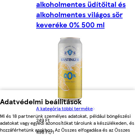
alkoholmentes üdítőital és
alkoholmentes világos sör
keveréke 0% 500 ml
Adatvédelmi beállítások
A kategória többi terméke
Mi és 18 partnerünk személyes adatokat, például böngészési
249 Ft
adatokat vagy egyedi azonosítókat tárolunk a készülékeden, és
hozzáférhetünk azokhoz. Az Összes elfogadása és az Összes
498 Ft/l