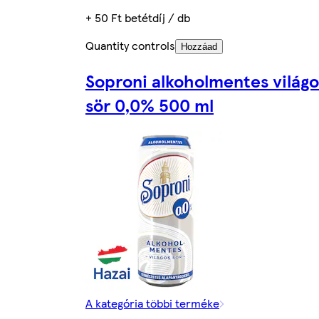
+ 50 Ft betétdíj / db
Quantity controls
Hozzáad
Soproni alkoholmentes világo
sör 0,0% 500 ml
A kategória többi terméke