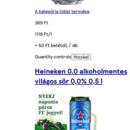
A kategória többi terméke
369 Ft
1118 Ft/l
+ 50 Ft betétdíj / db
Quantity controls
Hozzáad
Heineken 0.0 alkoholmentes
világos sör 0,0% 0,5 l