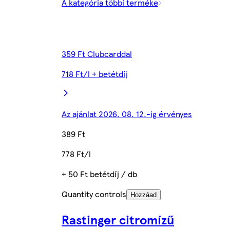
A kategória többi terméke
359 Ft Clubcarddal
718 Ft/l + betétdíj
Az ajánlat 2026. 08. 12.-ig érvényes
389 Ft
778 Ft/l
+ 50 Ft betétdíj / db
Quantity controls
Hozzáad
Rastinger citromízű