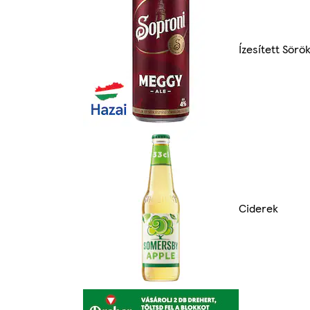
Ízesített Sörö
Ciderek