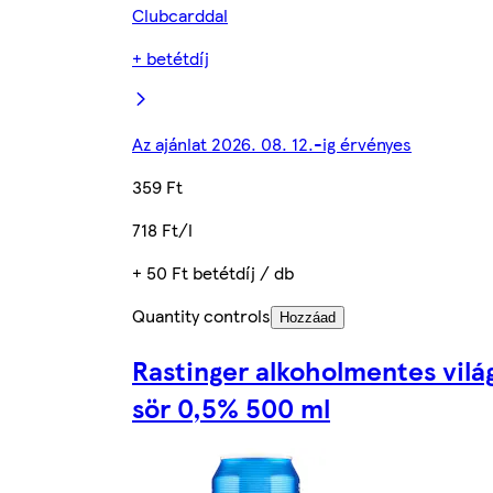
Clubcarddal
+ betétdíj
Az ajánlat 2026. 08. 12.-ig érvényes
359 Ft
718 Ft/l
+ 50 Ft betétdíj / db
Quantity controls
Hozzáad
Rastinger alkoholmentes vilá
sör 0,5% 500 ml