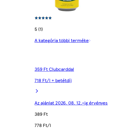
5 (1)
A kategória többi terméke
359 Ft Clubcarddal
718 Ft/l + betétdíj
Az ajánlat 2026. 08. 12.-ig érvényes
389 Ft
778 Ft/l