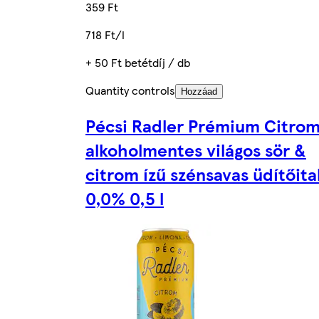
359 Ft
718 Ft/l
+ 50 Ft betétdíj / db
Quantity controls
Hozzáad
Pécsi Radler Prémium Citro
alkoholmentes világos sör &
citrom ízű szénsavas üdítőita
0,0% 0,5 l