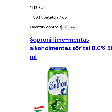
1512 Ft/l
+ 50 Ft betétdíj / db
Quantity controls
Hozzáad
Soproni lime-mentás
alkoholmentes sörital 0,0% 
ml