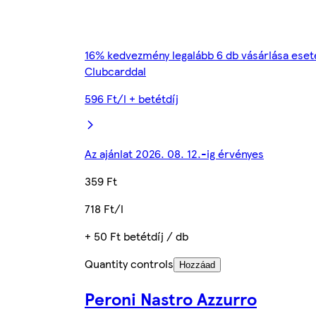
16% kedvezmény legalább 6 db vásárlása eset
Clubcarddal
596 Ft/l + betétdíj
Az ajánlat 2026. 08. 12.-ig érvényes
359 Ft
718 Ft/l
+ 50 Ft betétdíj / db
Quantity controls
Hozzáad
Peroni Nastro Azzurro