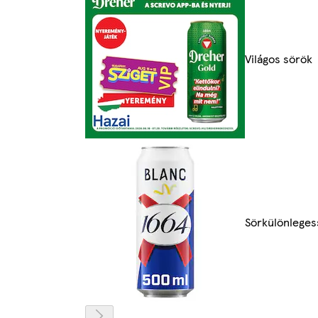
Világos sörök
Sörkülönlege