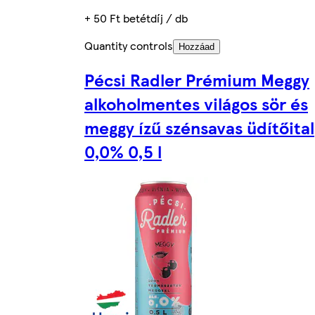
+ 50 Ft betétdíj / db
Quantity controls
Hozzáad
Pécsi Radler Prémium Meggy
alkoholmentes világos sör és
meggy ízű szénsavas üdítőital
0,0% 0,5 l