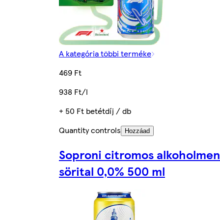
A kategória többi terméke
469 Ft
938 Ft/l
+ 50 Ft betétdíj / db
Quantity controls
Hozzáad
Soproni citromos alkoholmen
sörital 0,0% 500 ml