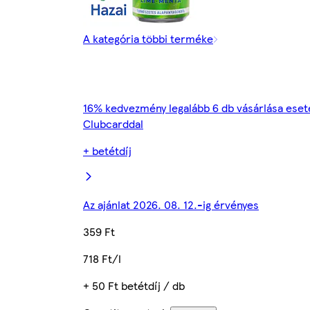
A kategória többi terméke
16% kedvezmény legalább 6 db vásárlása eset
Clubcarddal
+ betétdíj
Az ajánlat 2026. 08. 12.-ig érvényes
359 Ft
718 Ft/l
+ 50 Ft betétdíj / db