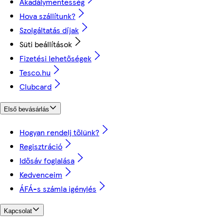
Akadálymentesség
Hova szállítunk?
Szolgáltatás díjak
Süti beállítások
Fizetési lehetőségek
Tesco.hu
Clubcard
Első bevásárlás
Hogyan rendelj tőlünk?
Regisztráció
Idősáv foglalása
Kedvenceim
ÁFÁ-s számla igénylés
Kapcsolat