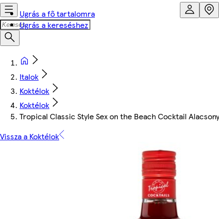
Ugrás a fő tartalomra
Ugrás a kereséshez
Italok
Koktélok
Koktélok
Tropical Classic Style Sex on the Beach Cocktail Alacsony 
Vissza a Koktélok