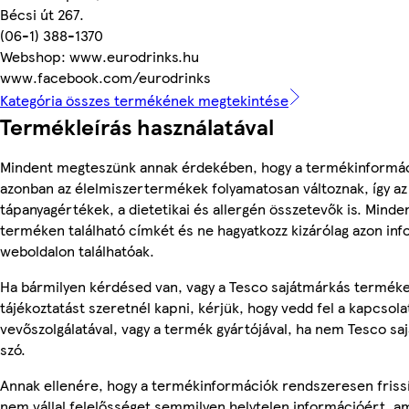
Bécsi út 267.
(06-1) 388-1370
Webshop: www.eurodrinks.hu
www.facebook.com/eurodrinks
Kategória összes termékének megtekintése
Termékleírás használatával
Mindent megteszünk annak érdekében, hogy a termékinformác
azonban az élelmiszertermékek folyamatosan változnak, így az
tápanyagértékek, a dietetikai és allergén összetevők is. Minde
terméken található címkét és ne hagyatkozz kizárólag azon in
weboldalon találhatóak.
Ha bármilyen kérdésed van, vagy a Tesco sajátmárkás termék
tájékoztatást szeretnél kapni, kérjük, hogy vedd fel a kapcsola
vevőszolgálatával, vagy a termék gyártójával, ha nem Tesco sa
szó.
Annak ellenére, hogy a termékinformációk rendszeresen frissí
nem vállal felelősséget semmilyen helytelen információért, am