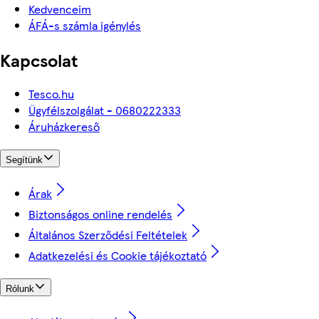
Kedvenceim
ÁFÁ-s számla igénylés
Kapcsolat
Tesco.hu
Ügyfélszolgálat - 0680222333
Áruházkereső
Segítünk
Árak
Biztonságos online rendelés
Általános Szerződési Feltételek
Adatkezelési és Cookie tájékoztató
Rólunk