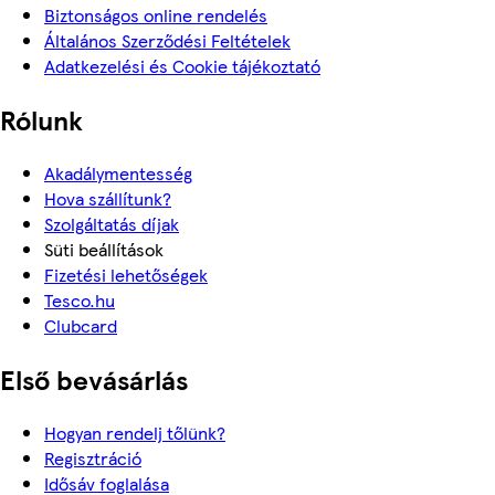
Biztonságos online rendelés
Általános Szerződési Feltételek
Adatkezelési és Cookie tájékoztató
Rólunk
Akadálymentesség
Hova szállítunk?
Szolgáltatás díjak
Süti beállítások
Fizetési lehetőségek
Tesco.hu
Clubcard
Első bevásárlás
Hogyan rendelj tőlünk?
Regisztráció
Idősáv foglalása