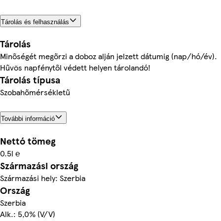
Tárolás és felhasználás
Tárolás
Minőségét megőrzi a doboz alján jelzett dátumig (nap/hó/év).
Hűvös napfénytől védett helyen tárolandó!
Tárolás típusa
Szobahőmérsékletű
További információ
Nettó tömeg
0.5l ℮
Származási ország
Származási hely: Szerbia
Ország
Szerbia
Alk.: 5,0% (V/V)