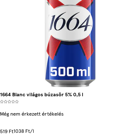
1664 Blanc világos búzasör 5% 0,5 l
Még nem érkezett értékelés
1038 Ft/l
519 Ft