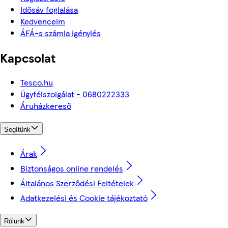
Idősáv foglalása
Kedvenceim
ÁFÁ-s számla igénylés
Kapcsolat
Tesco.hu
Ügyfélszolgálat - 0680222333
Áruházkereső
Segítünk
Árak
Biztonságos online rendelés
Általános Szerződési Feltételek
Adatkezelési és Cookie tájékoztató
Rólunk