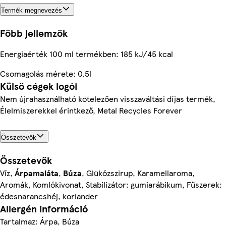
Termék megnevezés
Főbb jellemzők
Energiaérték 100 ml termékben: 185 kJ/45 kcal
Csomagolás mérete: 0.5l
Külső cégek logói
Nem újrahasználható kötelezően visszaváltási díjas termék,
Élelmiszerekkel érintkező, Metal Recycles Forever
Összetevők
Összetevők
Víz,
Árpamaláta
,
Búza
, Glükózszirup, Karamellaroma,
Aromák, Komlókivonat, Stabilizátor: gumiarábikum, Fűszerek:
édesnarancshéj, koriander
Allergén információ
Tartalmaz: Árpa, Búza