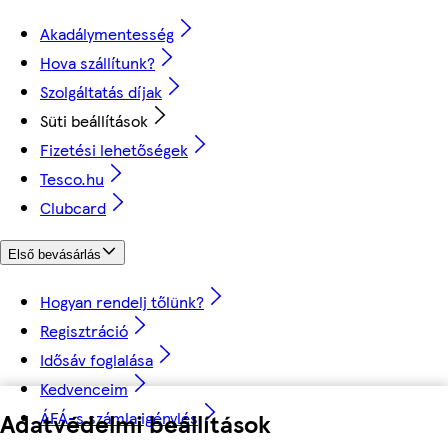
Akadálymentesség
Hova szállítunk?
Szolgáltatás díjak
Süti beállítások
Fizetési lehetőségek
Tesco.hu
Clubcard
Első bevásárlás
Hogyan rendelj tőlünk?
Regisztráció
Idősáv foglalása
Kedvenceim
ÁFÁ-s számla igénylés
Adatvédelmi beállítások