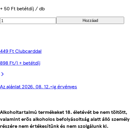
+ 50 Ft betétdíj / db
Hozzáad
449 Ft Clubcarddal
898 Ft/l + betétdíj
Az ajánlat 2026. 08. 12.-ig érvényes
Alkoholtartalmú termékeket 18. életévét be nem töltött,
valamint erős alkoholos befolyásoltság alatt álló személy
részére nem értékesítünk és nem szolgálunk ki.