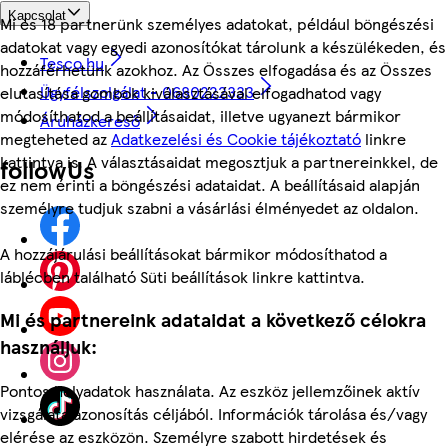
Kapcsolat
Mi és 18 partnerünk személyes adatokat, például böngészési
adatokat vagy egyedi azonosítókat tárolunk a készülékeden, és
Tesco.hu
hozzáférhetünk azokhoz. Az Összes elfogadása és az Összes
Ügyfélszolgálat - 0680222333
elutasítása gombok kiválasztásával elfogadhatod vagy
módosíthatod a beállításaidat, illetve ugyanezt bármikor
Áruházkereső
megteheted az
Adatkezelési és Cookie tájékoztató
linkre
kattintva is. A választásaidat megosztjuk a partnereinkkel, de
followUs
ez nem érinti a böngészési adataidat. A beállításaid alapján
személyre tudjuk szabni a vásárlási élményedet az oldalon.
A hozzájárulási beállításokat bármikor módosíthatod a
láblécben található Süti beállítások linkre kattintva.
Mi és partnereink adataidat a következő célokra
használjuk:
Pontos helyadatok használata. Az eszköz jellemzőinek aktív
vizsgálata azonosítás céljából. Információk tárolása és/vagy
elérése az eszközön. Személyre szabott hirdetések és