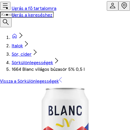
Ugrás a fő tartalomra
Ugrás a kereséshez
Italok
Sör, cider
Sörkülönlegességek
1664 Blanc világos búzasör 5% 0,5 l
Vissza a Sörkülönlegességek