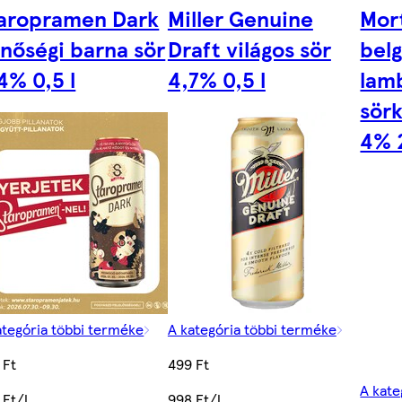
aropramen Dark
Miller Genuine
Mor
nőségi barna sör
Draft világos sör
bel
4% 0,5 l
4,7% 0,5 l
lam
sör
4% 
ategória többi terméke
A kategória többi terméke
 Ft
499 Ft
A kate
 Ft/l
998 Ft/l