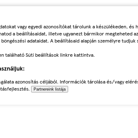
datokat vagy egyedi azonosítókat tárolunk a készülékeden, és
atod a beállításaidat, illetve ugyanezt bármikor megteheted a
 böngészési adataidat. A beállításaid alapján személyre tudjuk 
található Süti beállítások linkre kattintva.
sználjuk:
sgálata azonosítás céljából. Információk tárolása és/vagy elér
tásfejlesztés.
Partnereink listája