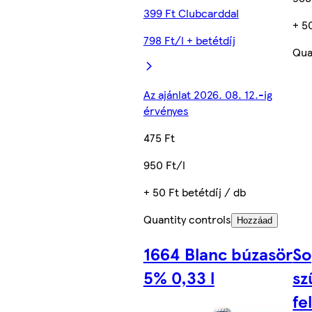
399 Ft Clubcarddal
+ 5
798 Ft/l + betétdíj
Qua
Az ajánlat 2026. 08. 12.-ig
érvényes
475 Ft
950 Ft/l
+ 50 Ft betétdíj / db
Quantity controls
Hozzáad
1664 Blanc búzasör
So
5% 0,33 l
sz
fe