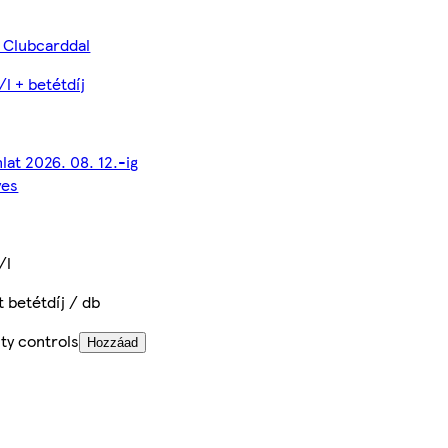
 Clubcarddal
/l + betétdíj
nlat 2026. 08. 12.-ig
yes
/l
t betétdíj / db
ty controls
Hozzáad