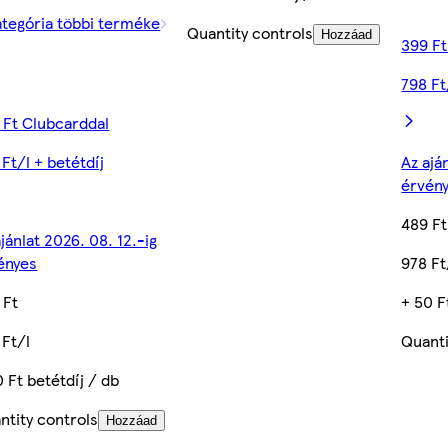
ategória többi terméke
Quantity controls
Hozzáad
399 Ft
798 Ft
 Ft Clubcarddal
 Ft/l + betétdíj
Az ajá
érvén
489 Ft
jánlat 2026. 08. 12.-ig
ényes
978 Ft
 Ft
+ 50 F
 Ft/l
Quanti
0 Ft betétdíj / db
ntity controls
Hozzáad