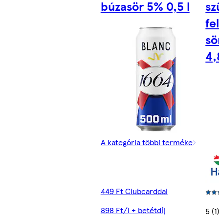
búzasör 5% 0,5 l
sz
fe
sö
4,
A kategória többi terméke
449 Ft Clubcarddal
898 Ft/l + betétdíj
5 (1