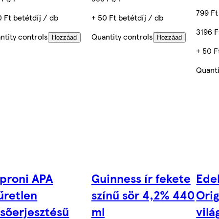
799 Ft
0 Ft betétdíj / db
+ 50 Ft betétdíj / db
3196 F
ntity controls
Quantity controls
Hozzáad
Hozzáad
+ 50 F
Quanti
proni APA
Guinness ír fekete
Ede
űretlen
színű sör 4,2% 440
Orig
lsőerjesztésű
ml
vilá