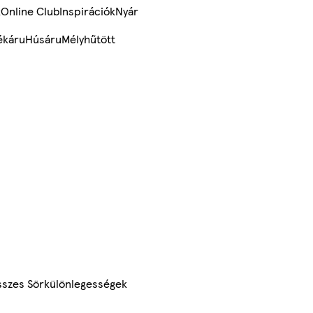
k
Online Club
Inspirációk
Nyár
ékáru
Húsáru
Mélyhűtött
szes Sörkülönlegességek