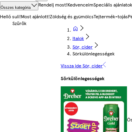
Rendelj most!
Kedvenceim
Speciális ajánlato
Összes kategória
Helló suli!
Most ajánlott!
Zöldség és gyümölcs
Tejtermék-tojás
P
Italok
Sör, cider
Sörkülönlegességek
Vissza ide Sör, cider
Sörkülönlegességek
Ös