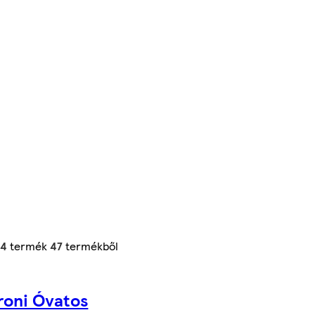
24
termék
47
termékből
roni Óvatos