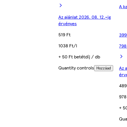
A k
Az ajánlat 2026. 08. 12.-ig
érvényes
519 Ft
399
1038 Ft/l
798
+ 50 Ft betétdíj / db
Quantity controls
Az a
Hozzáad
érv
489
978
+ 5
Qua