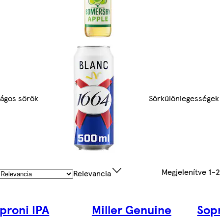
lágos sörök
Sörkülönlegességek
Megjelenítve
1-
Relevancia
proni IPA
Miller Genuine
Sop