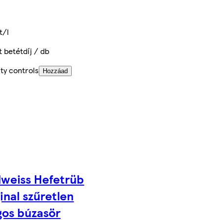
t/l
t betétdíj / db
ty controls
Hozzáad
lweiss Hefetrüb
inal szűretlen
gos búzasör