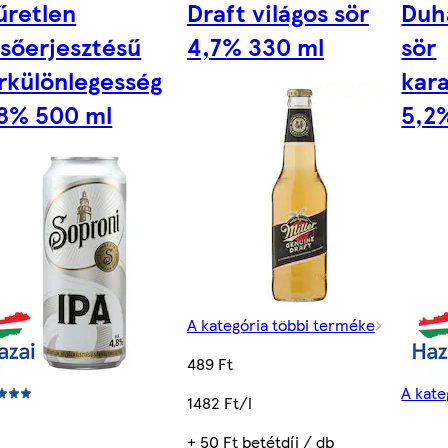
űretlen
Draft világos sör
Duh
lsőerjesztésű
4,7% 330 ml
sör
rkülönlegesség
kar
8% 500 ml
5,2
A kategória többi terméke
489 Ft
A kate
1482 Ft/l
)
+ 50 Ft betétdíj / db