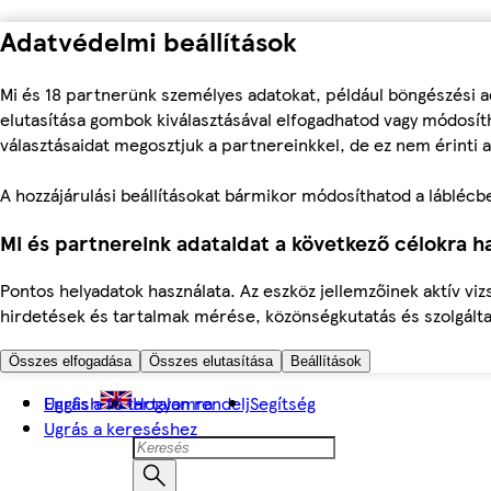
Adatvédelmi beállítások
Mi és 18 partnerünk személyes adatokat, például böngészési a
elutasítása gombok kiválasztásával elfogadhatod vagy módosíth
választásaidat megosztjuk a partnereinkkel, de ez nem érinti a
A hozzájárulási beállításokat bármikor módosíthatod a láblécben 
Mi és partnereink adataidat a következő célokra ha
Pontos helyadatok használata. Az eszköz jellemzőinek aktív viz
hirdetések és tartalmak mérése, közönségkutatás és szolgálta
Összes elfogadása
Összes elutasítása
Beállítások
Ugrás a fő tartalomra
English
Hogyan rendelj
Segítség
Ugrás a kereséshez