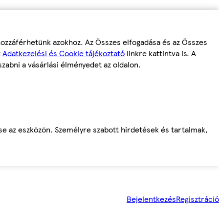
 hozzáférhetünk azokhoz. Az Összes elfogadása és az Összes
z
Adatkezelési és Cookie tájékoztató
linkre kattintva is. A
szabni a vásárlási élményedet az oldalon.
ése az eszközön. Személyre szabott hirdetések és tartalmak,
Bejelentkezés
Regisztráció