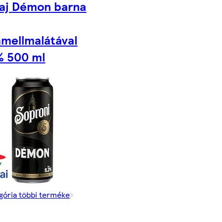
aj Démon barna
amellmalátával
% 500 ml
gória többi terméke