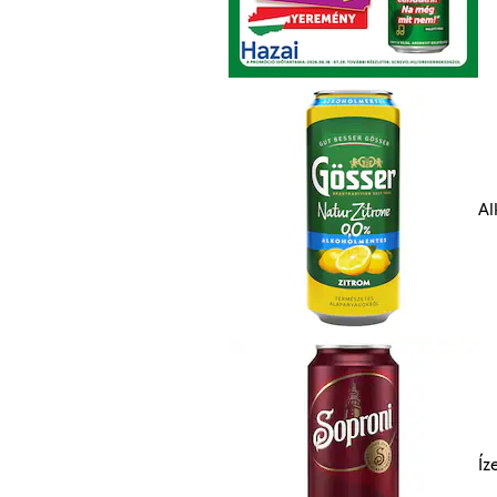
Al
Íz