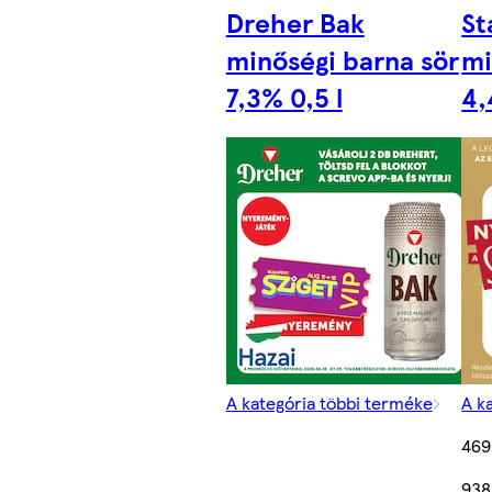
Dreher Bak
St
minőségi barna sör
mi
7,3% 0,5 l
4,
A kategória többi terméke
A k
469
938