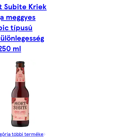
t Subite Kriek
ga meggyes
bic típusú
különlegesség
250 ml
gória többi terméke