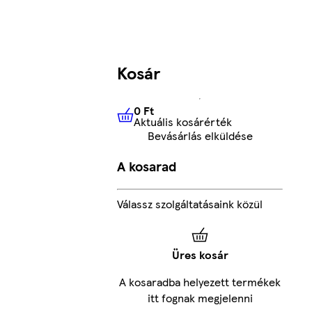
Kosár
0 Ft
Aktuális kosárérték
0 Ft
Aktuális kosárérték
Bevásárlás elküldése
A kosarad
Válassz szolgáltatásaink közül
Üres kosár
A kosaradba helyezett termékek
itt fognak megjelenni