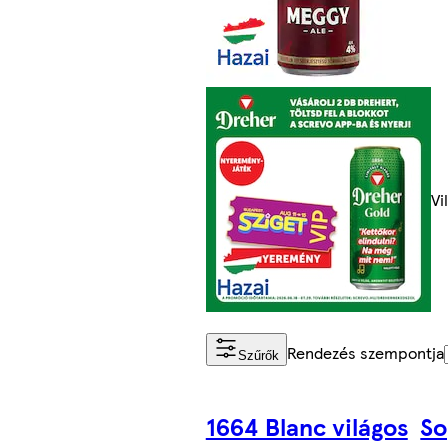
Vi
Rendezés szempontja
Szűrők
1664 Blanc világos
So