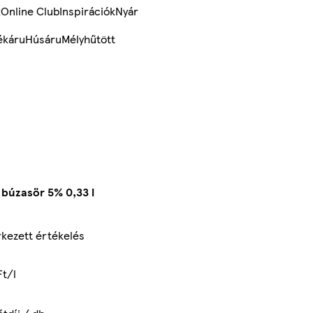
k
Online Club
Inspirációk
Nyár
ékáru
Húsáru
Mélyhűtött
 búzasör 5% 0,33 l
kezett értékelés
Ft/l