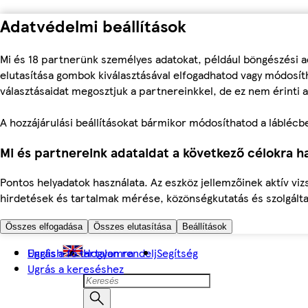
Adatvédelmi beállítások
Mi és 18 partnerünk személyes adatokat, például böngészési a
elutasítása gombok kiválasztásával elfogadhatod vagy módosíth
választásaidat megosztjuk a partnereinkkel, de ez nem érinti a
A hozzájárulási beállításokat bármikor módosíthatod a láblécben 
Mi és partnereink adataidat a következő célokra ha
Pontos helyadatok használata. Az eszköz jellemzőinek aktív viz
hirdetések és tartalmak mérése, közönségkutatás és szolgálta
Összes elfogadása
Összes elutasítása
Beállítások
Ugrás a fő tartalomra
English
Hogyan rendelj
Segítség
Ugrás a kereséshez