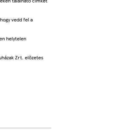
méken található címkét
hogy vedd fel a
en helytelen
uházak Zrt. előzetes