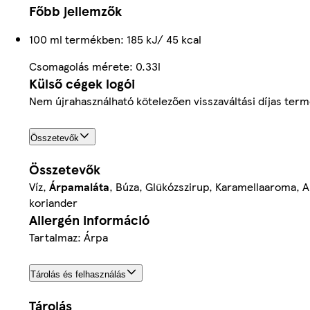
Főbb jellemzők
100 ml termékben: 185 kJ/ 45 kcal
Csomagolás mérete: 0.33l
Külső cégek logói
Nem újrahasználható kötelezően visszaváltási díjas term
Összetevők
Összetevők
Víz,
Árpamaláta
, Búza, Glükózszirup, Karamellaaroma, 
koriander
Allergén információ
Tartalmaz: Árpa
Tárolás és felhasználás
Tárolás