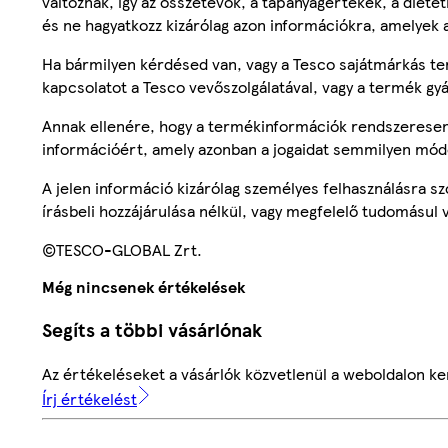
változnak, így az összetevők, a tápanyagértékek, a diete
és ne hagyatkozz kizárólag azon információkra, amelyek 
Ha bármilyen kérdésed van, vagy a Tesco sajátmárkás ter
kapcsolatot a Tesco vevőszolgálatával, vagy a termék gy
Annak ellenére, hogy a termékinformációk rendszeresen 
információért, amely azonban a jogaidat semmilyen mód
A jelen információ kizárólag személyes felhasználásra 
írásbeli hozzájárulása nélkül, vagy megfelelő tudomásul v
©TESCO-GLOBAL Zrt.
Még nincsenek értékelések
Segíts a többi vásárlónak
Az értékeléseket a vásárlók közvetlenül a weboldalon ker
Írj értékelést