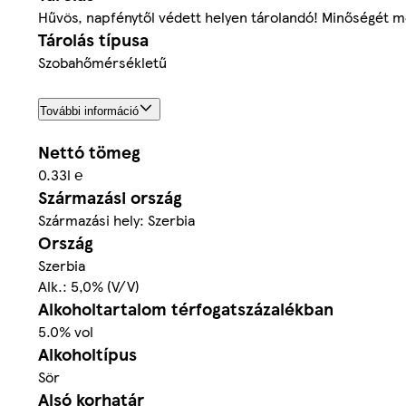
Hűvös, napfénytől védett helyen tárolandó! Minőségét me
Tárolás típusa
Szobahőmérsékletű
További információ
Nettó tömeg
0.33l ℮
Származási ország
Származási hely: Szerbia
Ország
Szerbia
Alk.: 5,0% (V/V)
Alkoholtartalom térfogatszázalékban
5.0% vol
Alkoholtípus
Sör
Alsó korhatár