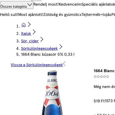
Rendelj most!
Kedvenceim
Speciális ajánlato
Összes kategória
Helló suli!
Most ajánlott!
Zöldség és gyümölcs
Tejtermék-tojás
P
Italok
Sör, cider
Sörkülönlegességek
1664 Blanc búzasör 5% 0,33 l
Vissza a Sörkülönlegességek
1664 Blanc
Még nem ér
1573 
519 Ft