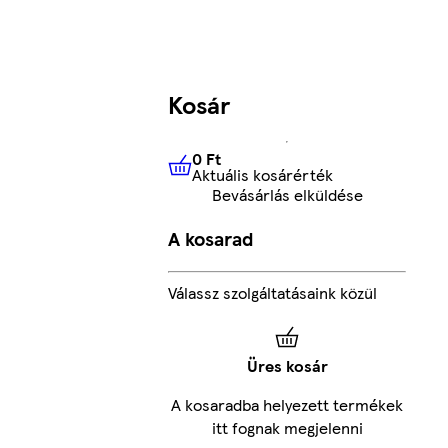
Kosár
0 Ft
Aktuális kosárérték
0 Ft
Aktuális kosárérték
Bevásárlás elküldése
A kosarad
Válassz szolgáltatásaink közül
Üres kosár
A kosaradba helyezett termékek
itt fognak megjelenni