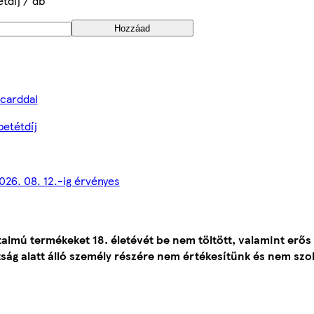
étdíj / db
Hozzáad
bcarddal
betétdíj
2026. 08. 12.-ig érvényes
talmú termékeket 18. életévét be nem töltött, valamint erős
ság alatt álló személy részére nem értékesítünk és nem szol