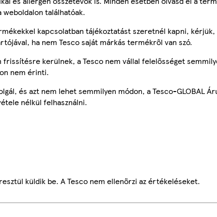
tikai és allergén összetevők is. Minden esetben olvasd el a ter
a weboldalon találhatóak.
mékekkel kapcsolatban tájékoztatást szeretnél kapni, kérjük, 
ártójával, ha nem Tesco saját márkás termékről van szó.
frissítésre kerülnek, a Tesco nem vállal felelősséget semmily
on nem érinti.
szolgál, és azt nem lehet semmilyen módon, a Tesco-GLOBAL Ár
étele nélkül felhasználni.
esztül küldik be. A Tesco nem ellenőrzi az értékeléseket.