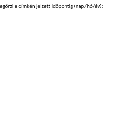
gőrzi a címkén jelzett időpontig (nap/hó/év):