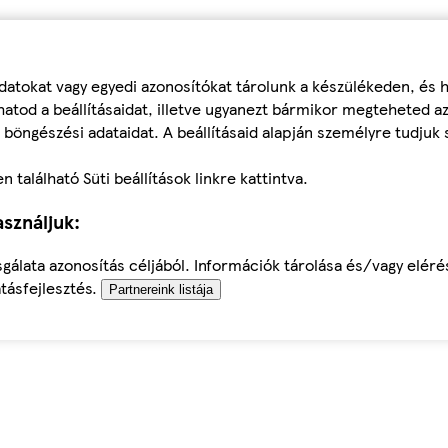
datokat vagy egyedi azonosítókat tárolunk a készülékeden, és
atod a beállításaidat, illetve ugyanezt bármikor megteheted a
 böngészési adataidat. A beállításaid alapján személyre tudjuk 
található Süti beállítások linkre kattintva.
sználjuk:
sgálata azonosítás céljából. Információk tárolása és/vagy elér
tásfejlesztés.
Partnereink listája