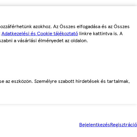
 hozzáférhetünk azokhoz. Az Összes elfogadása és az Összes
z
Adatkezelési és Cookie tájékoztató
linkre kattintva is. A
szabni a vásárlási élményedet az oldalon.
ése az eszközön. Személyre szabott hirdetések és tartalmak,
Bejelentkezés
Regisztráció