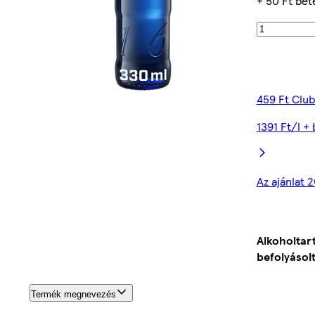
+ 50 Ft bet
459 Ft Clu
1391 Ft/l + 
Az ajánlat 
Alkoholtar
befolyásolt
Termék megnevezés