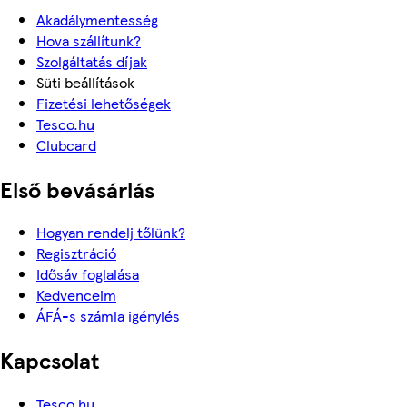
Akadálymentesség
Hova szállítunk?
Szolgáltatás díjak
Süti beállítások
Fizetési lehetőségek
Tesco.hu
Clubcard
Első bevásárlás
Hogyan rendelj tőlünk?
Regisztráció
Idősáv foglalása
Kedvenceim
ÁFÁ-s számla igénylés
Kapcsolat
Tesco.hu