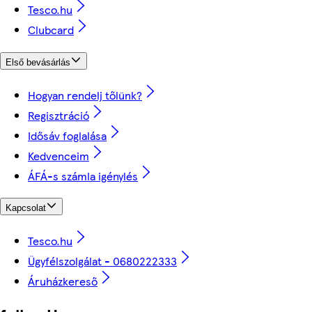
Tesco.hu
Clubcard
Első bevásárlás
Hogyan rendelj tőlünk?
Regisztráció
Idősáv foglalása
Kedvenceim
ÁFÁ-s számla igénylés
Kapcsolat
Tesco.hu
Ügyfélszolgálat - 0680222333
Áruházkereső