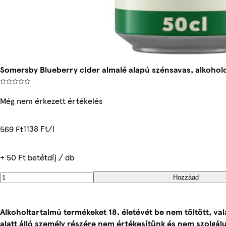
Somersby Blueberry cider almalé alapú szénsavas, alkoholos
Még nem érkezett értékelés
1138 Ft/l
569 Ft
+ 50 Ft betétdíj / db
Hozzáad
Alkoholtartalmú termékeket 18. életévét be nem töltött, va
alatt álló személy részére nem értékesítünk és nem szolgálu