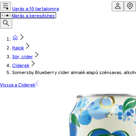
Ugrás a fő tartalomra
Ugrás a kereséshez
Italok
Sör, cider
Ciderek
Somersby Blueberry cider almalé alapú szénsavas, alkohol
Vissza a Ciderek