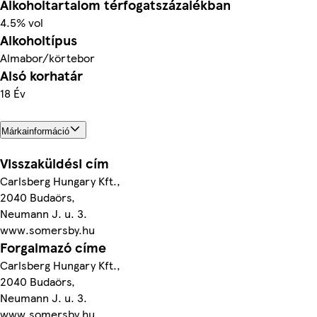
Alkoholtartalom térfogatszázalékban
4.5% vol
Alkoholtípus
Almabor/körtebor
Alsó korhatár
18 Év
Márkainformáció
Visszaküldési cím
Carlsberg Hungary Kft.,
2040 Budaörs,
Neumann J. u. 3.
www.somersby.hu
Forgalmazó címe
Carlsberg Hungary Kft.,
2040 Budaörs,
Neumann J. u. 3.
www.somersby.hu