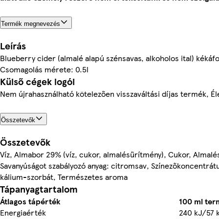
Termék megnevezés
Leírás
Blueberry cider (almalé alapú szénsavas, alkoholos ital) kékáfo
Csomagolás mérete: 0.5l
Külső cégek logói
Nem újrahasználható kötelezően visszaváltási díjas termék, Él
Összetevők
Összetevők
Víz, Almabor 29% (víz, cukor, almalésűrítmény), Cukor, Almalé
Savanyúságot szabályozó anyag: citromsav, Színezőkoncentrát
kálium-szorbát, Természetes aroma
Tápanyagtartalom
Átlagos tápérték
100 ml te
Energiaérték
240 kJ/57 