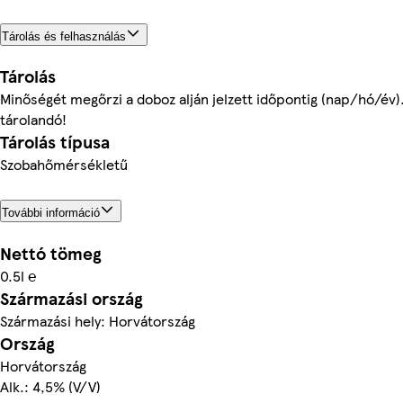
Tárolás és felhasználás
Tárolás
Minőségét megőrzi a doboz alján jelzett időpontig (nap/hó/év)
tárolandó!
Tárolás típusa
Szobahőmérsékletű
További információ
Nettó tömeg
0.5l ℮
Származási ország
Származási hely: Horvátország
Ország
Horvátország
Alk.: 4,5% (V/V)