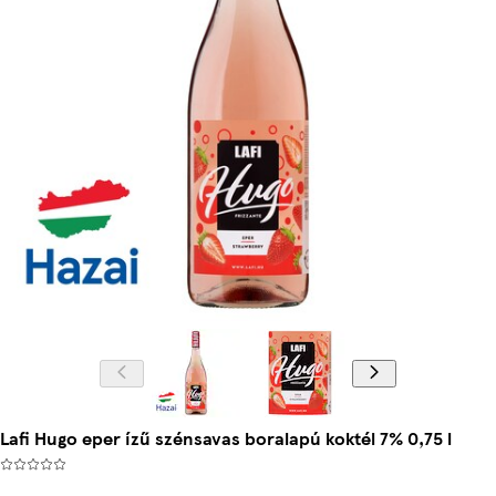
Lafi Hugo eper ízű szénsavas boralapú koktél 7% 0,75 l