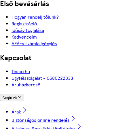
Első bevásárlás
Hogyan rendelj tőlünk?
Regisztráció
Idősáv foglalása
Kedvenceim
ÁFÁ-s számla igénylés
Kapcsolat
Tesco.hu
Ügyfélszolgálat - 0680222333
Áruházkereső
Segítünk
Árak
Biztonságos online rendelés
Általános Szerződési Feltételek