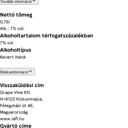
További információ
Nettó tömeg
0.75l
Alk.: 7% vol.
Alkoholtartalom térfogatszázalékban
7% vol
Alkoholtípus
Kevert italok
Márkainformáció
Visszaküldési cím
Grape Vine Kft.
H-6120 Kiskunmajsa,
Félegyházi út 46,
Magyarország
www.lafi.hu
Gyártó címe