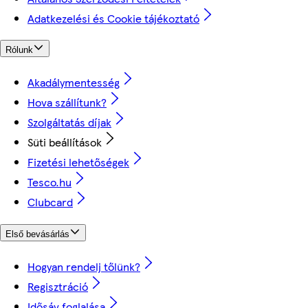
Adatkezelési és Cookie tájékoztató
Rólunk
Akadálymentesség
Hova szállítunk?
Szolgáltatás díjak
Süti beállítások
Fizetési lehetőségek
Tesco.hu
Clubcard
Első bevásárlás
Hogyan rendelj tőlünk?
Regisztráció
Idősáv foglalása