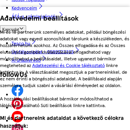
Kedvenceim
ÁFÁ-s számla igénylés
Adatvédelmi beállítások
Kapcsolat
Mi és 18 partnerünk személyes adatokat, például böngészési
adatokat vagy egyedi azonosítókat tárolunk a készülékeden, és
Tesco.hu
hozzáférhetünk azokhoz. Az Összes elfogadása és az Összes
Ügyfélszolgálat - 0680222333
elutasítása gombok kiválasztásával elfogadhatod vagy
módosíthatod a beállításaidat, illetve ugyanezt bármikor
Áruházkereső
megteheted az
Adatkezelési és Cookie tájékoztató
linkre
kattintva is. A választásaidat megosztjuk a partnereinkkel, de
followUs
ez nem érinti a böngészési adataidat. A beállításaid alapján
személyre tudjuk szabni a vásárlási élményedet az oldalon.
A hozzájárulási beállításokat bármikor módosíthatod a
láblécben található Süti beállítások linkre kattintva.
Mi és partnereink adataidat a következő célokra
használjuk: