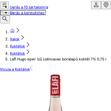
Ugrás a fő tartalomra
Ugrás a kereséshez
Italok
Koktélok
Koktélok
Lafi Hugo eper ízű szénsavas boralapú koktél 7% 0,75 l
Vissza a Koktélok