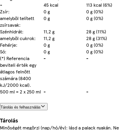
-
45 kcal
113 kcal (6%)
Zsír:
0 g
0 g (0%)
amelyből telített
0 g
0 g (0%)
zsírsavak:
Szénhidrát:
11,2 g
28 g (11%)
amelyből cukrok:
11,2 g
28 g (31%)
Fehérje:
0 g
0 g (0%)
Só:
0 g
0 g (0%)
(*) Referencia
-
-
beviteli érték egy
átlagos felnőtt
számára (8400
kJ/2000 kcal).
500 ml = 2 x 250 ml
-
-
Tárolás és felhasználás
Tárolás
Minőségét megőrzi (nap/hó/év): lásd a palack nyakán. Ne