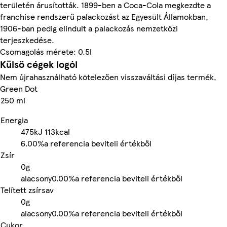
területén árusították. 1899-ben a Coca-Cola megkezdte a
franchise rendszerű palackozást az Egyesült Államokban,
1906-ban pedig elindult a palackozás nemzetközi
terjeszkedése.
Csomagolás mérete: 0.5l
Külső cégek logói
Nem újrahasználható kötelezően visszaváltási díjas termék,
Green Dot
250 ml
Energia
475kJ
113kcal
6.00%
a referencia beviteli értékből
Zsír
0g
alacsony
0.00%
a referencia beviteli értékből
Telített zsírsav
0g
alacsony
0.00%
a referencia beviteli értékből
Cukor