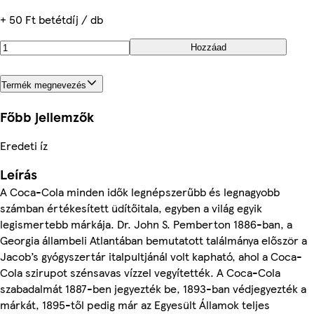
+ 50 Ft betétdíj / db
Hozzáad
Termék megnevezés
Főbb jellemzők
Eredeti íz
Leírás
A Coca-Cola minden idők legnépszerűbb és legnagyobb
számban értékesített üdítőitala, egyben a világ egyik
legismertebb márkája. Dr. John S. Pemberton 1886-ban, a
Georgia állambeli Atlantában bemutatott találmánya először a
Jacob’s gyógyszertár italpultjánál volt kapható, ahol a Coca-
Cola szirupot szénsavas vízzel vegyítették. A Coca-Cola
szabadalmát 1887-ben jegyezték be, 1893-ban védjegyezték a
márkát, 1895-től pedig már az Egyesült Államok teljes