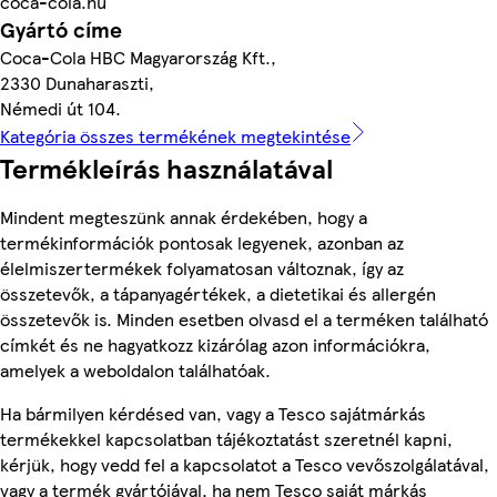
coca-cola.hu
Gyártó címe
Coca-Cola HBC Magyarország Kft.,
2330 Dunaharaszti,
Némedi út 104.
Kategória összes termékének megtekintése
Termékleírás használatával
Mindent megteszünk annak érdekében, hogy a
termékinformációk pontosak legyenek, azonban az
élelmiszertermékek folyamatosan változnak, így az
összetevők, a tápanyagértékek, a dietetikai és allergén
összetevők is. Minden esetben olvasd el a terméken található
címkét és ne hagyatkozz kizárólag azon információkra,
amelyek a weboldalon találhatóak.
Ha bármilyen kérdésed van, vagy a Tesco sajátmárkás
termékekkel kapcsolatban tájékoztatást szeretnél kapni,
kérjük, hogy vedd fel a kapcsolatot a Tesco vevőszolgálatával,
vagy a termék gyártójával, ha nem Tesco saját márkás