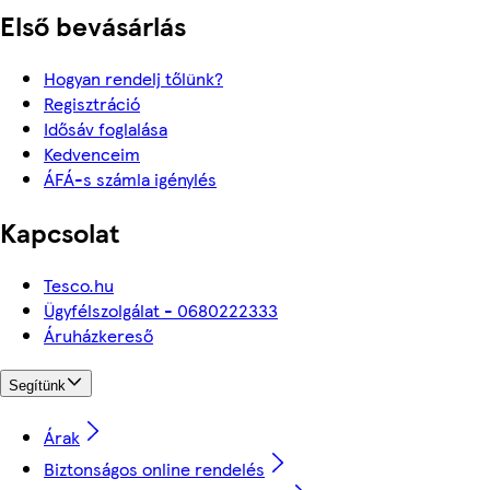
Első bevásárlás
Hogyan rendelj tőlünk?
Regisztráció
Idősáv foglalása
Kedvenceim
ÁFÁ-s számla igénylés
Kapcsolat
Tesco.hu
Ügyfélszolgálat - 0680222333
Áruházkereső
Segítünk
Árak
Biztonságos online rendelés