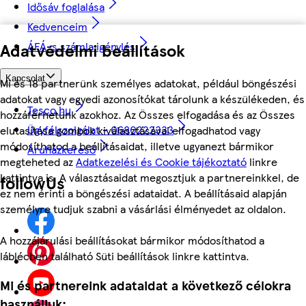
Idősáv foglalása
Kedvenceim
Adatvédelmi beállítások
ÁFÁ-s számla igénylés
Kapcsolat
Mi és 18 partnerünk személyes adatokat, például böngészési
adatokat vagy egyedi azonosítókat tárolunk a készülékeden, és
Tesco.hu
hozzáférhetünk azokhoz. Az Összes elfogadása és az Összes
Ügyfélszolgálat - 0680222333
elutasítása gombok kiválasztásával elfogadhatod vagy
módosíthatod a beállításaidat, illetve ugyanezt bármikor
Áruházkereső
megteheted az
Adatkezelési és Cookie tájékoztató
linkre
kattintva is. A választásaidat megosztjuk a partnereinkkel, de
followUs
ez nem érinti a böngészési adataidat. A beállításaid alapján
személyre tudjuk szabni a vásárlási élményedet az oldalon.
A hozzájárulási beállításokat bármikor módosíthatod a
láblécben található Süti beállítások linkre kattintva.
Mi és partnereink adataidat a következő célokra
használjuk: