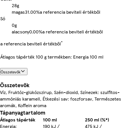
28g
magas
31.00%
a referencia beviteli értékből
Só
0g
alacsony
0.00%
a referencia beviteli értékből
*
a referencia beviteli értékből
Átlagos tápérték 100 g termékben: Energia 100 ml
Összetevők
Összetevők
Víz, Fruktóz-glükózszirup, Szén-dioxid, Színezek: szulfitos-
ammóniás karamell, Étkezési sav: foszforsav, Természetes
aromák, Koffein aroma
Tápanyagtartalom
Átlagos tápérték
100 ml
250 ml (%*)
Energia:
190 kJ /
475 kJ /