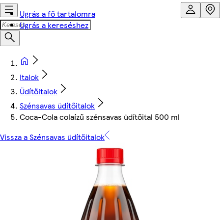
Ugrás a fő tartalomra
Ugrás a kereséshez
Italok
Üdítőitalok
Szénsavas üdítőitalok
Coca-Cola colaízű szénsavas üdítőital 500 ml
Vissza a Szénsavas üdítőitalok