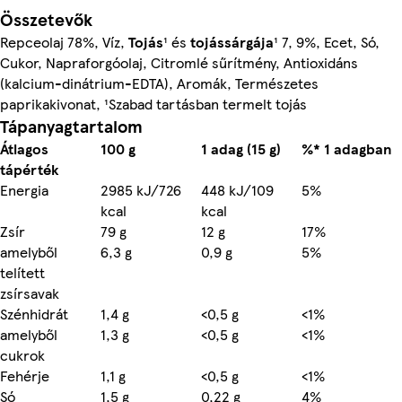
Összetevők
Repceolaj 78%, Víz,
Tojás
¹ és
tojássárgája
¹ 7, 9%, Ecet, Só,
Cukor, Napraforgóolaj, Citromlé sűrítmény, Antioxidáns
(kalcium-dinátrium-EDTA), Aromák, Természetes
paprikakivonat, ¹Szabad tartásban termelt tojás
Tápanyagtartalom
Átlagos
100 g
1 adag (15 g)
%* 1 adagban
tápérték
Energia
2985 kJ/726
448 kJ/109
5%
kcal
kcal
Zsír
79 g
12 g
17%
amelyből
6,3 g
0,9 g
5%
telített
zsírsavak
Szénhidrát
1,4 g
<0,5 g
<1%
amelyből
1,3 g
<0,5 g
<1%
cukrok
Fehérje
1,1 g
<0,5 g
<1%
Só
1,5 g
0,22 g
4%