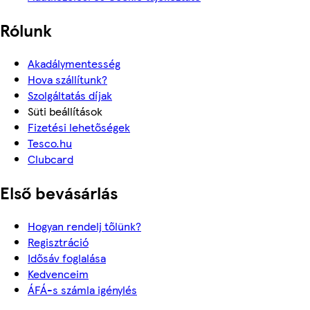
Rólunk
Akadálymentesség
Hova szállítunk?
Szolgáltatás díjak
Süti beállítások
Fizetési lehetőségek
Tesco.hu
Clubcard
Első bevásárlás
Hogyan rendelj tőlünk?
Regisztráció
Idősáv foglalása
Kedvenceim
ÁFÁ-s számla igénylés