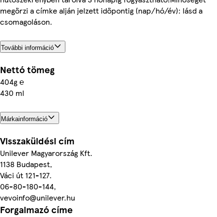
megőrzi a címke alján jelzett időpontig (nap/hó/év): lásd a
csomagoláson.
További információ
Nettó tömeg
404g ℮
430 ml
Márkainformáció
Visszaküldési cím
Unilever Magyarország Kft.
1138 Budapest,
Váci út 121-127.
06-80-180-144,
vevoinfo@unilever.hu
Forgalmazó címe