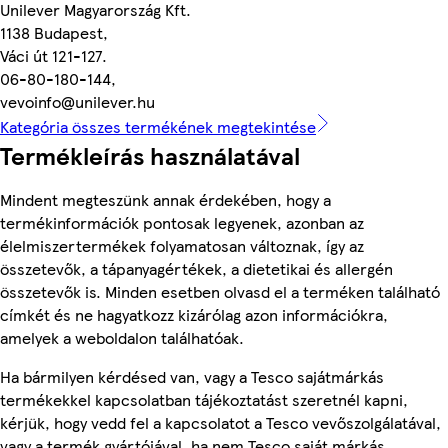
Unilever Magyarország Kft.
1138 Budapest,
Váci út 121-127.
06-80-180-144,
vevoinfo@unilever.hu
Kategória összes termékének megtekintése
Termékleírás használatával
Mindent megteszünk annak érdekében, hogy a
termékinformációk pontosak legyenek, azonban az
élelmiszertermékek folyamatosan változnak, így az
összetevők, a tápanyagértékek, a dietetikai és allergén
összetevők is. Minden esetben olvasd el a terméken található
címkét és ne hagyatkozz kizárólag azon információkra,
amelyek a weboldalon találhatóak.
Ha bármilyen kérdésed van, vagy a Tesco sajátmárkás
termékekkel kapcsolatban tájékoztatást szeretnél kapni,
kérjük, hogy vedd fel a kapcsolatot a Tesco vevőszolgálatával,
vagy a termék gyártójával, ha nem Tesco saját márkás