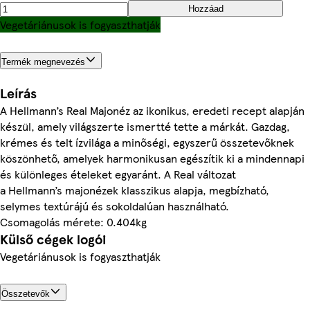
Hozzáad
Vegetáriánusok is fogyaszthatják
Termék megnevezés
Leírás
A Hellmann’s Real Majonéz az ikonikus, eredeti recept alapján
készül, amely világszerte ismertté tette a márkát. Gazdag,
krémes és telt ízvilága a minőségi, egyszerű összetevőknek
köszönhető, amelyek harmonikusan egészítik ki a mindennapi
és különleges ételeket egyaránt. A Real változat
a Hellmann’s majonézek klasszikus alapja, megbízható,
selymes textúrájú és sokoldalúan használható.
Csomagolás mérete: 0.404kg
Külső cégek logói
Vegetáriánusok is fogyaszthatják
Összetevők