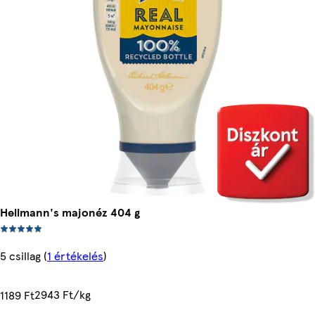
Hellmann's majonéz 404 g
5 csillag
(
1 értékelés
)
2943 Ft/kg
1189 Ft