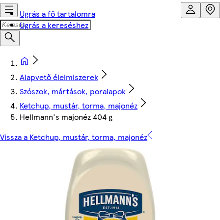
Ugrás a fő tartalomra
Ugrás a kereséshez
Alapvető élelmiszerek
Szószok, mártások, poralapok
Ketchup, mustár, torma, majonéz
Hellmann's majonéz 404 g
Vissza a Ketchup, mustár, torma, majonéz