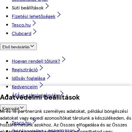
Süti beállítások
Fizetési lehetőségek
Tesco.hu
Clubcard
Első bevásárlás
Hogyan rendelj tőlünk?
Regisztráció
Idősáv foglalása
Kedvenceim
ÁFÁ-s számla igénylés
Adatvédelmi beállítások
Kapcsolat
Mi és 18 partnerünk személyes adatokat, például böngészési
adatokat vagy egyedi azonosítókat tárolunk a készülékeden, és
Tesco.hu
hozzáférhetünk azokhoz. Az Összes elfogadása és az Összes
Ügyfélszolgálat - 0680222333
elutasítása gombok kiválasztásával elfogadhatod vagy