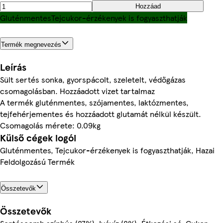
Hozzáad
Gluténmentes
Tejcukor-érzékenyek is fogyaszthatják
Termék megnevezés
Leírás
Sült sertés sonka, gyorspácolt, szeletelt, védőgázas
csomagolásban. Hozzáadott vizet tartalmaz
A termék gluténmentes, szójamentes, laktózmentes,
tejfehérjementes és hozzáadott glutamát nélkül készült.
Csomagolás mérete: 0.09kg
Külső cégek logói
Gluténmentes, Tejcukor-érzékenyek is fogyaszthatják, Hazai
Feldolgozású Termék
Összetevők
Összetevők