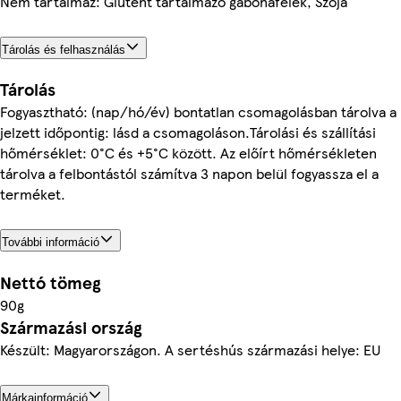
Nem tartalmaz: Glutént tartalmazó gabonafélék, Szója
Tárolás és felhasználás
Tárolás
Fogyasztható: (nap/hó/év) bontatlan csomagolásban tárolva a
jelzett időpontig: lásd a csomagoláson.Tárolási és szállítási
hőmérséklet: 0°C és +5°C között. Az előírt hőmérsékleten
tárolva a felbontástól számítva 3 napon belül fogyassza el a
terméket.
További információ
Nettó tömeg
90g
Származási ország
Készült: Magyarországon. A sertéshús származási helye: EU
Márkainformáció