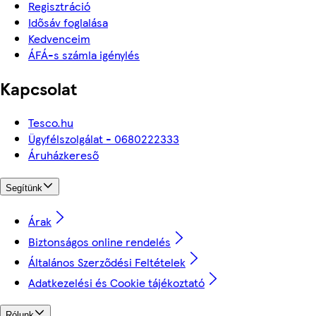
Regisztráció
Idősáv foglalása
Kedvenceim
ÁFÁ-s számla igénylés
Kapcsolat
Tesco.hu
Ügyfélszolgálat - 0680222333
Áruházkereső
Segítünk
Árak
Biztonságos online rendelés
Általános Szerződési Feltételek
Adatkezelési és Cookie tájékoztató
Rólunk