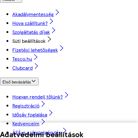
Akadálymentesség
Hova szállítunk?
Szolgáltatás díjak
Süti beállítások
Fizetési lehetőségek
Tesco.hu
Clubcard
Első bevásárlás
Hogyan rendelj tőlünk?
Regisztráció
Idősáv foglalása
Kedvenceim
ÁFÁ-s számla igénylés
Adatvédelmi beállítások