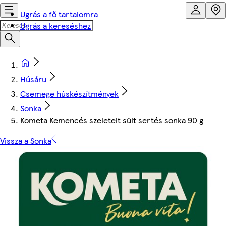
Ugrás a fő tartalomra
Ugrás a kereséshez
Húsáru
Csemege húskészítmények
Sonka
Kometa Kemencés szeletelt sült sertés sonka 90 g
Vissza a Sonka