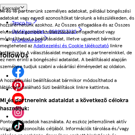
Kapcsolat
Mi és 18 partnerünk személyes adatokat, például böngészési
adatokat vagy egyedi azonosítókat tárolunk a készülékeden, és
Tesco.hu
hozzáférhetünk azokhoz. Az Összes elfogadása és az Összes
Ügyfélszolgálat - 0680222333
elutasítása gombok kiválasztásával elfogadhatod vagy
módosíthatod a beállításaidat, illetve ugyanezt bármikor
Áruházkereső
megteheted az
Adatkezelési és Cookie tájékoztató
linkre
kattintva is. A választásaidat megosztjuk a partnereinkkel, de
followUs
ez nem érinti a böngészési adataidat. A beállításaid alapján
személyre tudjuk szabni a vásárlási élményedet az oldalon.
A hozzájárulási beállításokat bármikor módosíthatod a
láblécben található Süti beállítások linkre kattintva.
Mi és partnereink adataidat a következő célokra
használjuk:
Pontos helyadatok használata. Az eszköz jellemzőinek aktív
vizsgálata azonosítás céljából. Információk tárolása és/vagy