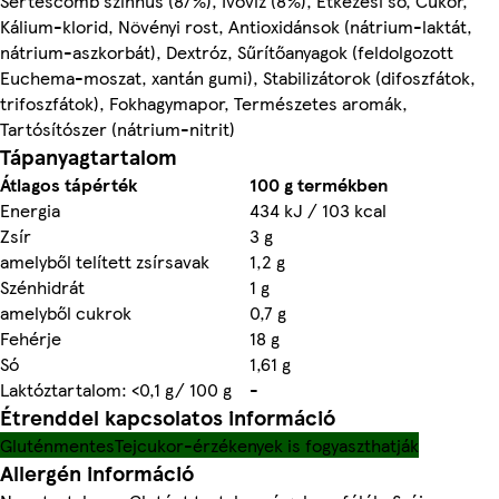
Sertéscomb színhús (87%), Ivóvíz (8%), Étkezési só, Cukor,
Kálium-klorid, Növényi rost, Antioxidánsok (nátrium-laktát,
nátrium-aszkorbát), Dextróz, Sűrítőanyagok (feldolgozott
Euchema-moszat, xantán gumi), Stabilizátorok (difoszfátok,
trifoszfátok), Fokhagymapor, Természetes aromák,
Tartósítószer (nátrium-nitrit)
Tápanyagtartalom
Átlagos tápérték
100 g termékben
Energia
434 kJ / 103 kcal
Zsír
3 g
amelyből telített zsírsavak
1,2 g
Szénhidrát
1 g
amelyből cukrok
0,7 g
Fehérje
18 g
Só
1,61 g
Laktóztartalom: <0,1 g/ 100 g
-
Étrenddel kapcsolatos információ
Gluténmentes
Tejcukor-érzékenyek is fogyaszthatják
Allergén információ