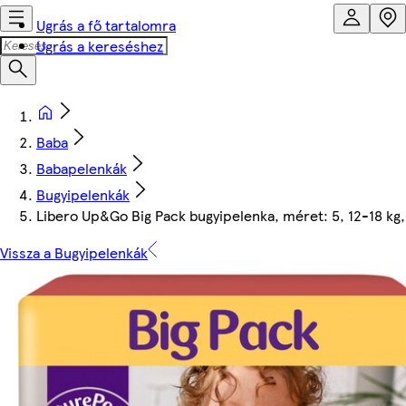
Ugrás a fő tartalomra
Ugrás a kereséshez
Baba
Babapelenkák
Bugyipelenkák
Libero Up&Go Big Pack bugyipelenka, méret: 5, 12-18 kg,
Vissza a Bugyipelenkák