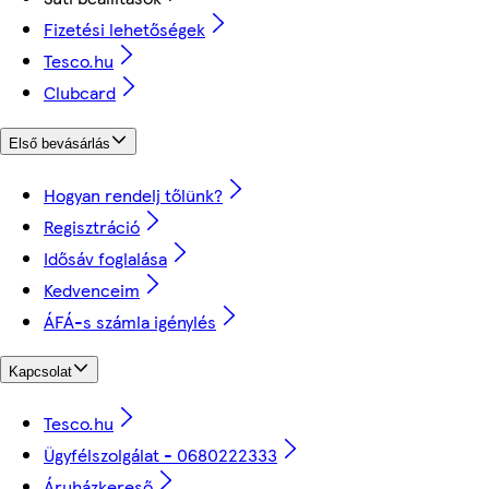
Fizetési lehetőségek
Tesco.hu
Clubcard
Első bevásárlás
Hogyan rendelj tőlünk?
Regisztráció
Idősáv foglalása
Kedvenceim
ÁFÁ-s számla igénylés
Kapcsolat
Tesco.hu
Ügyfélszolgálat - 0680222333
Áruházkereső