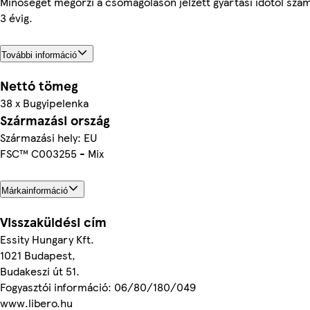
Minőségét megőrzi a csomagoláson jelzett gyártási időtől szám
3 évig.
További információ
Nettó tömeg
38 x Bugyipelenka
Származási ország
Származási hely: EU
FSC™ C003255 - Mix
Márkainformáció
Visszaküldési cím
Essity Hungary Kft.
1021 Budapest,
Budakeszi út 51.
Fogyasztói információ: 06/80/180/049
www.libero.hu