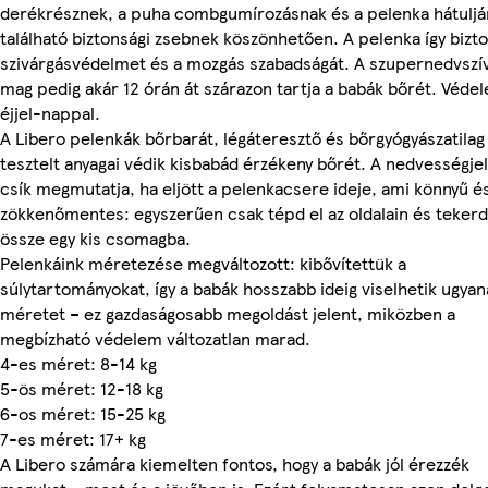
derékrésznek, a puha combgumírozásnak és a pelenka hátuljá
található biztonsági zsebnek köszönhetően. A pelenka így biztos
szivárgásvédelmet és a mozgás szabadságát. A szupernedvszí
mag pedig akár 12 órán át szárazon tartja a babák bőrét. Véde
éjjel-nappal.
A Libero pelenkák bőrbarát, légáteresztő és bőrgyógyászatilag
tesztelt anyagai védik kisbabád érzékeny bőrét. A nedvességje
csík megmutatja, ha eljött a pelenkacsere ideje, ami könnyű é
zökkenőmentes: egyszerűen csak tépd el az oldalain és tekerd
össze egy kis csomagba.
Pelenkáink méretezése megváltozott: kibővítettük a
súlytartományokat, így a babák hosszabb ideig viselhetik ugyan
méretet – ez gazdaságosabb megoldást jelent, miközben a
megbízható védelem változatlan marad.
4-es méret: 8-14 kg
5-ös méret: 12-18 kg
6-os méret: 15-25 kg
7-es méret: 17+ kg
A Libero számára kiemelten fontos, hogy a babák jól érezzék