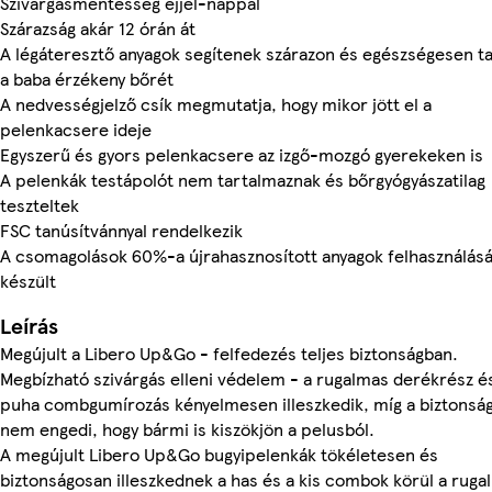
Szivárgásmentesség éjjel-nappal
Szárazság akár 12 órán át
A légáteresztő anyagok segítenek szárazon és egészségesen ta
a baba érzékeny bőrét
A nedvességjelző csík megmutatja, hogy mikor jött el a
pelenkacsere ideje
Egyszerű és gyors pelenkacsere az izgő-mozgó gyerekeken is
A pelenkák testápolót nem tartalmaznak és bőrgyógyászatilag
teszteltek
FSC tanúsítvánnyal rendelkezik
A csomagolások 60%-a újrahasznosított anyagok felhasználásá
készült
Leírás
Megújult a Libero Up&Go - felfedezés teljes biztonságban.
Megbízható szivárgás elleni védelem - a rugalmas derékrész é
puha combgumírozás kényelmesen illeszkedik, míg a biztonság
nem engedi, hogy bármi is kiszökjön a pelusból.
A megújult Libero Up&Go bugyipelenkák tökéletesen és
biztonságosan illeszkednek a has és a kis combok körül a ruga