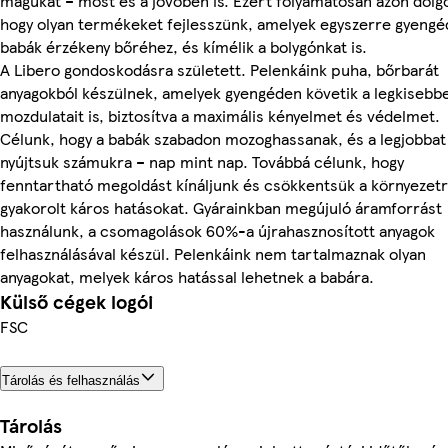
magukat – most és a jövőben is. Ezért folyamatosan azon dolg
hogy olyan termékeket fejlesszünk, amelyek egyszerre gyengé
babák érzékeny bőréhez, és kímélik a bolygónkat is.
A Libero gondoskodásra született. Pelenkáink puha, bőrbarát
anyagokból készülnek, amelyek gyengéden követik a legkisebb
mozdulatait is, biztosítva a maximális kényelmet és védelmet.
Célunk, hogy a babák szabadon mozoghassanak, és a legjobbat
nyújtsuk számukra – nap mint nap. Továbbá célunk, hogy
fenntartható megoldást kínáljunk és csökkentsük a környezet
gyakorolt káros hatásokat. Gyárainkban megújuló áramforrást
használunk, a csomagolások 60%-a újrahasznosított anyagok
felhasználásával készül. Pelenkáink nem tartalmaznak olyan
anyagokat, melyek káros hatással lehetnek a babára.
Külső cégek logói
FSC
Tárolás és felhasználás
Tárolás