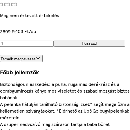
Még nem érkezett értékelés
103 Ft/db
3899 Ft
Hozzáad
Termék megnevezés
Főbb jellemzők
Biztonságos illeszkedés: a puha, rugalmas derékrész és a
combgumírozás kényelmes viseletet és szabad mozgást biztosí
babának
A pelenka hátulján található biztonsági zseb* segít megelőzni a
kellemetlen szivárgásokat. *Elérhető az Up&Go bugyipelenkák
méretein.
A szuper nedvszívó mag szárazon tartja a baba bőrét