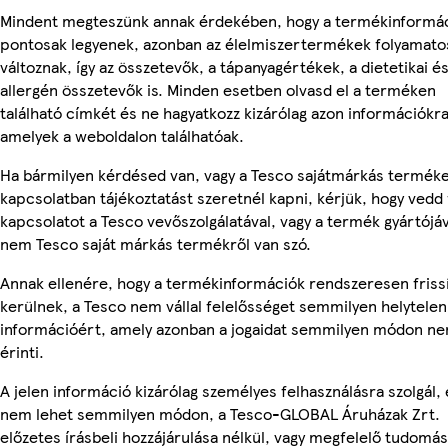
Mindent megteszünk annak érdekében, hogy a termékinformá
pontosak legyenek, azonban az élelmiszertermékek folyamato
változnak, így az összetevők, a tápanyagértékek, a dietetikai é
allergén összetevők is. Minden esetben olvasd el a terméken
található címkét és ne hagyatkozz kizárólag azon információkra
amelyek a weboldalon találhatóak.
Ha bármilyen kérdésed van, vagy a Tesco sajátmárkás termék
kapcsolatban tájékoztatást szeretnél kapni, kérjük, hogy vedd 
kapcsolatot a Tesco vevőszolgálatával, vagy a termék gyártójáv
nem Tesco saját márkás termékről van szó.
Annak ellenére, hogy a termékinformációk rendszeresen friss
kerülnek, a Tesco nem vállal felelősséget semmilyen helytelen
információért, amely azonban a jogaidat semmilyen módon n
érinti.
A jelen információ kizárólag személyes felhasználásra szolgál, 
nem lehet semmilyen módon, a Tesco-GLOBAL Áruházak Zrt.
előzetes írásbeli hozzájárulása nélkül, vagy megfelelő tudomás