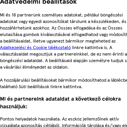
Adatvédelmi beállítások
Mi és 18 partnerünk személyes adatokat, például böngészési
adatokat vagy egyedi azonosítókat tárolunk a készülékeden, és
hozzáférhetünk azokhoz. Az Összes elfogadása és az Összes
elutasítása gombok kiválasztásával elfogadhatod vagy módosít
a beállításaidat, illetve ugyanezt bármikor megteheted az
Adatkezelési és Cookie tájékoztató
linkre kattintva is. A
választásaidat megosztjuk a partnereinkkel, de ez nem érinti a
böngészési adataidat. A beállításaid alapján személyre tudjuk 
a vásárlási élményedet az oldalon.
A hozzájárulási beállításokat bármikor módosíthatod a láblécb
található Süti beállítások linkre kattintva.
Mi és partnereink adataidat a következő célokra
használjuk:
Pontos helyadatok használata. Az eszköz jellemzőinek aktív
vizsgálata azonosítás céljából. Információk tárolása és/vagy e