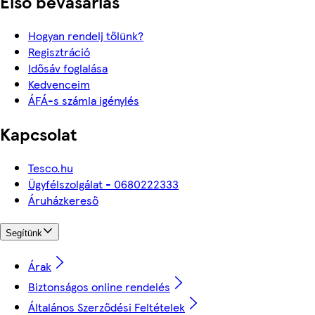
Első bevásárlás
Hogyan rendelj tőlünk?
Regisztráció
Idősáv foglalása
Kedvenceim
ÁFÁ-s számla igénylés
Kapcsolat
Tesco.hu
Ügyfélszolgálat - 0680222333
Áruházkereső
Segítünk
Árak
Biztonságos online rendelés
Általános Szerződési Feltételek