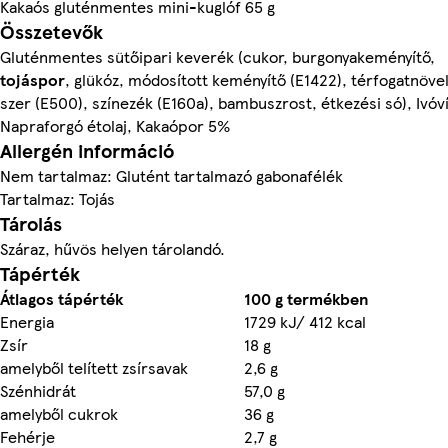
Kakaós gluténmentes mini-kuglóf 65 g
Összetevők
Gluténmentes sütőipari keverék (cukor, burgonyakeményítő,
tojáspor
, glükóz, módosított keményítő (E1422), térfogatnöve
szer (E500), színezék (E160a), bambuszrost, étkezési só), Ivóví
Napraforgó étolaj, Kakaópor 5%
Allergén információ
Nem tartalmaz: Glutént tartalmazó gabonafélék
Tartalmaz: Tojás
Tárolás
Száraz, hűvös helyen tárolandó.
Tápérték
Átlagos tápérték
100 g termékben
Energia
1729 kJ/ 412 kcal
Zsír
18 g
amelyből telített zsírsavak
2,6 g
Szénhidrát
57,0 g
amelyből cukrok
36 g
Fehérje
2,7 g