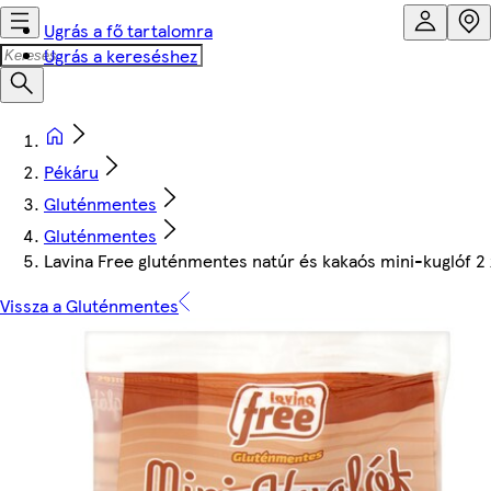
Ugrás a fő tartalomra
Ugrás a kereséshez
Pékáru
Gluténmentes
Gluténmentes
Lavina Free gluténmentes natúr és kakaós mini-kuglóf 2 
Vissza a Gluténmentes