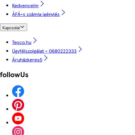
Kedvenceim
ÁFÁ-s számla igénylés
Kapcsolat
Tesco.hu
Ügyfélszolgálat - 0680222333
Áruházkereső
followUs