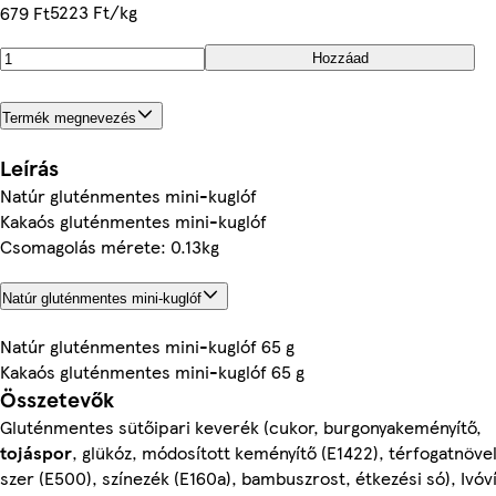
5223 Ft/kg
679 Ft
Hozzáad
Termék megnevezés
Leírás
Natúr gluténmentes mini-kuglóf
Kakaós gluténmentes mini-kuglóf
Csomagolás mérete: 0.13kg
Natúr gluténmentes mini-kuglóf
Natúr gluténmentes mini-kuglóf 65 g
Kakaós gluténmentes mini-kuglóf 65 g
Összetevők
Gluténmentes sütőipari keverék (cukor, burgonyakeményítő,
tojáspor
, glükóz, módosított keményítő (E1422), térfogatnöve
szer (E500), színezék (E160a), bambuszrost, étkezési só), Ivóví