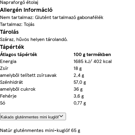
Napraforgó étolaj
Allergén információ
Nem tartalmaz: Glutént tartalmazó gabonafélék
Tartalmaz: Tojás
Tárolás
Száraz, hűvös helyen tárolandó.
Tápérték
Átlagos tápérték
100 g termékben
Energia
1685 kJ/ 402 kcal
Zsír
18 g
amelyből telített zsírsavak
2,4 g
Szénhidrát
57,0 g
amelyből cukrok
36 g
Fehérje
3,6 g
Só
0,77 g
Kakaós gluténmentes mini kuglóf
Natúr gluténmentes mini-kuglóf 65 g