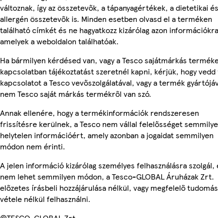
változnak, így az összetevők, a tápanyagértékek, a dietetikai é
allergén összetevők is. Minden esetben olvasd el a terméken
található címkét és ne hagyatkozz kizárólag azon információkra
amelyek a weboldalon találhatóak.
Ha bármilyen kérdésed van, vagy a Tesco sajátmárkás termék
kapcsolatban tájékoztatást szeretnél kapni, kérjük, hogy vedd 
kapcsolatot a Tesco vevőszolgálatával, vagy a termék gyártójáv
nem Tesco saját márkás termékről van szó.
Annak ellenére, hogy a termékinformációk rendszeresen
frissítésre kerülnek, a Tesco nem vállal felelősséget semmily
helytelen információért, amely azonban a jogaidat semmilyen
módon nem érinti.
A jelen információ kizárólag személyes felhasználásra szolgál, 
nem lehet semmilyen módon, a Tesco-GLOBAL Áruházak Zrt.
előzetes írásbeli hozzájárulása nélkül, vagy megfelelő tudomás
vétele nélkül felhasználni.
©TESCO-GLOBAL Zrt.