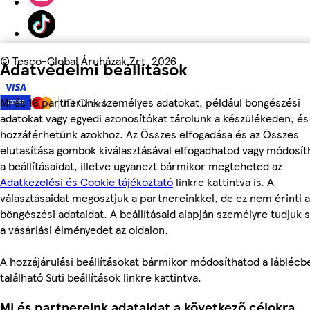
©
Tesco-Global Áruházak Zrt. 2026
Adatvédelmi beállítások
Mi és 18 partnerünk személyes adatokat, például böngészési
adatokat vagy egyedi azonosítókat tárolunk a készülékeden, és
hozzáférhetünk azokhoz. Az Összes elfogadása és az Összes
elutasítása gombok kiválasztásával elfogadhatod vagy módosít
a beállításaidat, illetve ugyanezt bármikor megteheted az
Adatkezelési és Cookie tájékoztató
linkre kattintva is. A
választásaidat megosztjuk a partnereinkkel, de ez nem érinti a
böngészési adataidat. A beállításaid alapján személyre tudjuk 
a vásárlási élményedet az oldalon.
A hozzájárulási beállításokat bármikor módosíthatod a láblécb
található Süti beállítások linkre kattintva.
Mi és partnereink adataidat a következő célokra