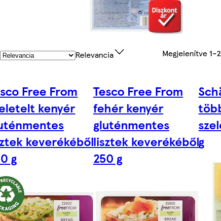
Megjelenítve
1-
Relevancia
sco Free From
Tesco Free From
Sch
eletelt kenyér
fehér kenyér
töb
luténmentes
gluténmentes
szel
sztek keverékéből
lisztek keverékéből
g
0 g
250 g