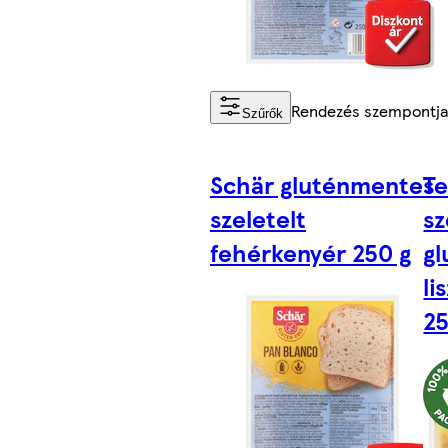
Rendezés szempontja
Szűrők
Schär gluténmentes
Te
szeletelt
sz
fehérkenyér 250 g
g
li
25