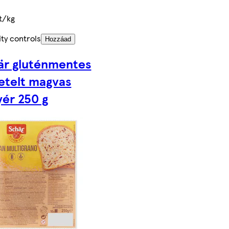
t/kg
ty controls
Hozzáad
är gluténmentes
letelt magvas
yér 250 g