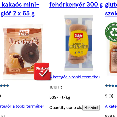
 kakaós mini-
fehérkenyér 300 g
glu
glóf 2 x 65 g
szel
A kategória többi terméke
1619 Ft
)
5 (3)
5397 Ft/kg
ategória többi terméke
A kate
Quantity controls
Hozzáad
 Ft
929 F