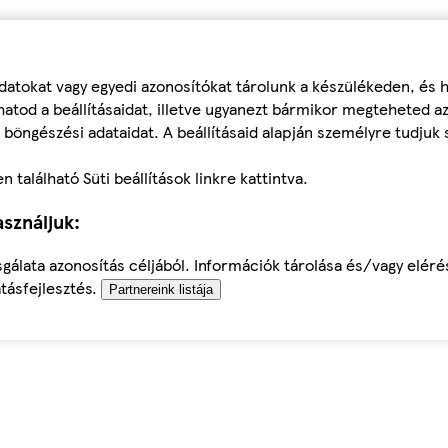
datokat vagy egyedi azonosítókat tárolunk a készülékeden, és
atod a beállításaidat, illetve ugyanezt bármikor megteheted a
 böngészési adataidat. A beállításaid alapján személyre tudjuk 
található Süti beállítások linkre kattintva.
sználjuk:
sgálata azonosítás céljából. Információk tárolása és/vagy elér
tásfejlesztés.
Partnereink listája