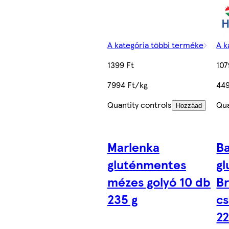
A kategória többi terméke
A k
1399 Ft
107
7994 Ft/kg
449
Quantity controls
Qua
Hozzáad
Marlenka
Ba
gluténmentes
g
mézes golyó 10 db
B
235 g
cs
22