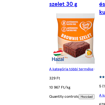
szelet 30 g
és
ku
A kategória többi terméke
329 Ft
5 (1
10 967 Ft/kg
A k
Quantity controls
Hozzáad
679