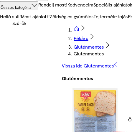
Rendelj most!
Kedvenceim
Speciális ajánlato
Összes kategória
Helló suli!
Most ajánlott!
Zöldség és gyümölcs
Tejtermék-tojás
P
Pékáru
Gluténmentes
Gluténmentes
Vissza ide Gluténmentes
Gluténmentes
Ö