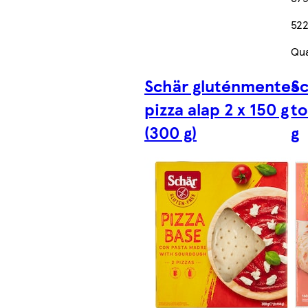
522
Qua
Schär gluténmentes
S
pizza alap 2 x 150 g
to
(300 g)
g