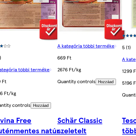
A kategória többi terméke
5 (1)
)
669 Ft
A kate
ategória többi terméke
2676 Ft/kg
1299 F
 Ft
Quantity controls
5196 
Hozzáad
6 Ft/kg
Quanti
ntity controls
Hozzáad
vina Free
Schär Classic
Tes
luténmentes natúr
szeletelt
töb