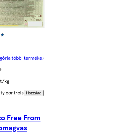
gória többi terméke
t
Ft/kg
ty controls
Hozzáad
co Free From
bmagvas