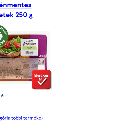
ténmentes
etek 250 g
gória többi terméke
t