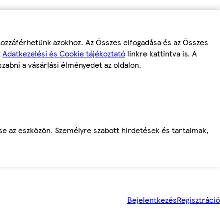
 hozzáférhetünk azokhoz. Az Összes elfogadása és az Összes
z
Adatkezelési és Cookie tájékoztató
linkre kattintva is. A
szabni a vásárlási élményedet az oldalon.
ése az eszközön. Személyre szabott hirdetések és tartalmak,
Bejelentkezés
Regisztráció