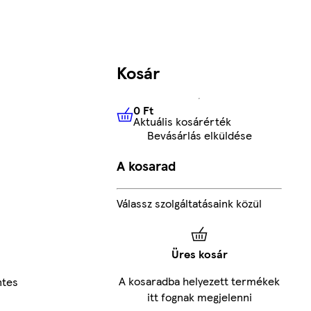
Kosár
0 Ft
Aktuális kosárérték
0 Ft
Aktuális kosárérték
Bevásárlás elküldése
A kosarad
Válassz szolgáltatásaink közül
Üres kosár
A kosaradba helyezett termékek
ntes
itt fognak megjelenni