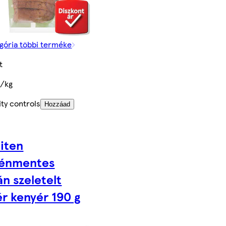
gória többi terméke
t
t/kg
ty controls
Hozzáad
viten
ténmentes
n szeletelt
ér kenyér 190 g