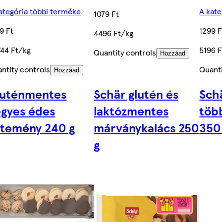
ategória többi terméke
A kate
1079 Ft
9 Ft
1299 F
4496 Ft/kg
744 Ft/kg
5196 
Quantity controls
Hozzáad
ntity controls
Quanti
Hozzáad
luténmentes
Schär glutén és
Sch
egyes édes
laktózmentes
töb
ütemény 240 g
márványkalács 250
350
g