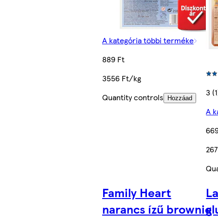
A kategória többi terméke
889 Ft
3556 Ft/kg
3 (1
Quantity controls
Hozzáad
A k
669
267
Qua
Family Heart
La
narancs ízű brownie
g