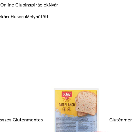
k
Online Club
Inspirációk
Nyár
ékáru
Húsáru
Mélyhűtött
sszes Gluténmentes
Gluténme