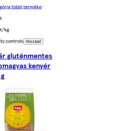
gória többi terméke
t
Ft/kg
ty controls
Hozzáad
är gluténmentes
bmagvas kenyér
 g