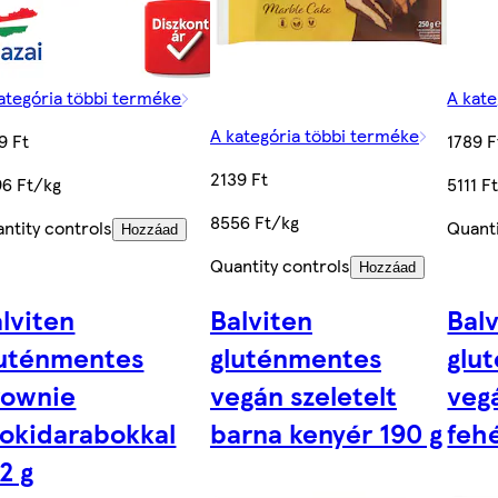
ategória többi terméke
A kate
A kategória többi terméke
9 Ft
1789 F
2139 Ft
6 Ft/kg
5111 F
8556 Ft/kg
ntity controls
Quanti
Hozzáad
Quantity controls
Hozzáad
lviten
Balviten
Bal
luténmentes
gluténmentes
glu
rownie
vegán szeletelt
vegá
okidarabokkal
barna kenyér 190 g
feh
2 g