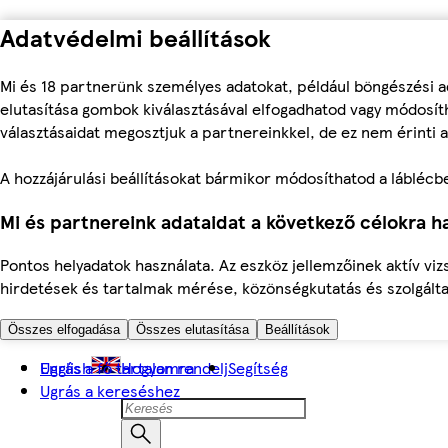
Adatvédelmi beállítások
Mi és 18 partnerünk személyes adatokat, például böngészési a
elutasítása gombok kiválasztásával elfogadhatod vagy módosíth
választásaidat megosztjuk a partnereinkkel, de ez nem érinti a
A hozzájárulási beállításokat bármikor módosíthatod a láblécben 
Mi és partnereink adataidat a következő célokra ha
Pontos helyadatok használata. Az eszköz jellemzőinek aktív viz
hirdetések és tartalmak mérése, közönségkutatás és szolgálta
Összes elfogadása
Összes elutasítása
Beállítások
Ugrás a fő tartalomra
English
Hogyan rendelj
Segítség
Ugrás a kereséshez