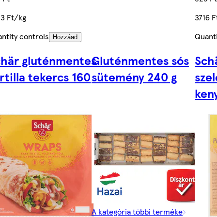
3 Ft/kg
3716 F
ntity controls
Quanti
Hozzáad
chär gluténmentes
Gluténmentes sós
Sch
rtilla tekercs 160
sütemény 240 g
sze
ken
A kategória többi terméke