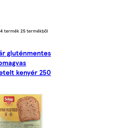
24
termék
25
termékből
är gluténmentes
bmagvas
etelt kenyér 250