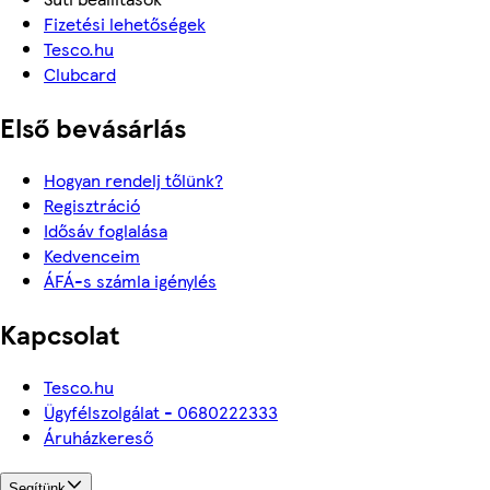
Fizetési lehetőségek
Tesco.hu
Clubcard
Első bevásárlás
Hogyan rendelj tőlünk?
Regisztráció
Idősáv foglalása
Kedvenceim
ÁFÁ-s számla igénylés
Kapcsolat
Tesco.hu
Ügyfélszolgálat - 0680222333
Áruházkereső
Segítünk