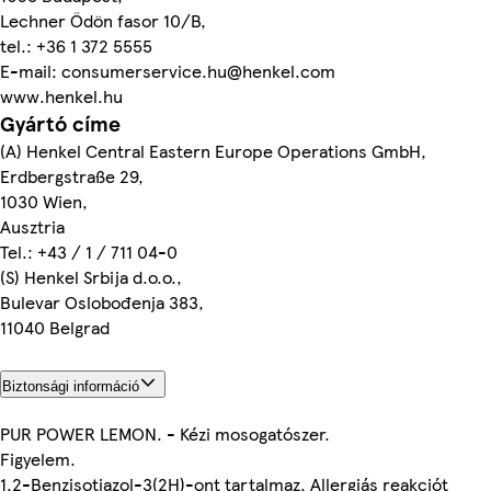
Lechner Ödön fasor 10/B,
tel.: +36 1 372 5555
E-mail: consumerservice.hu@henkel.com
www.henkel.hu
Gyártó címe
(A) Henkel Central Eastern Europe Operations GmbH,
Erdbergstraße 29,
1030 Wien,
Ausztria
Tel.: +43 / 1 / 711 04-0
(S) Henkel Srbija d.o.o.,
Bulevar Oslobođenja 383,
11040 Belgrad
Biztonsági információ
PUR POWER LEMON. - Kézi mosogatószer.
Figyelem.
1,2-Benzisotiazol-3(2H)-ont tartalmaz. Allergiás reakciót