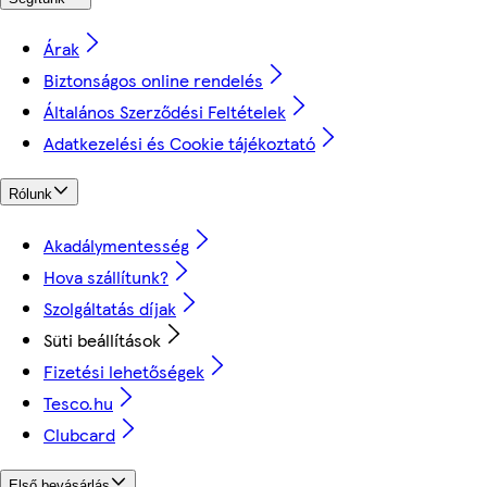
Árak
Biztonságos online rendelés
Általános Szerződési Feltételek
Adatkezelési és Cookie tájékoztató
Rólunk
Akadálymentesség
Hova szállítunk?
Szolgáltatás díjak
Süti beállítások
Fizetési lehetőségek
Tesco.hu
Clubcard
Első bevásárlás