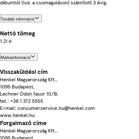
dátumtól (lsd. a csomagoláson) számított 3 évig.
További információ
Nettó tömeg
1.2l ℮
Márkainformáció
Visszaküldési cím
Henkel Magyarország Kft.,
1095 Budapest,
Lechner Ödön fasor 10/B,
tel.: +36 1 372 5555
E-mail: consumerservice.hu@henkel.com
www.henkel.hu
Forgalmazó címe
Henkel Magyarország Kft.,
1095 Budapest,