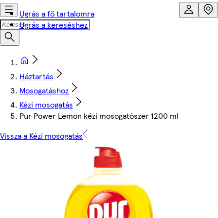
Ugrás a fő tartalomra
Ugrás a kereséshez
Háztartás
Mosogatáshoz
Kézi mosogatás
Pur Power Lemon kézi mosogatószer 1200 ml
Vissza a Kézi mosogatás