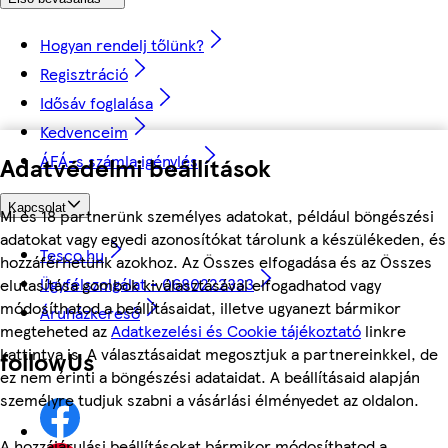
Hogyan rendelj tőlünk?
Regisztráció
Idősáv foglalása
Kedvenceim
ÁFÁ-s számla igénylés
Adatvédelmi beállítások
Kapcsolat
Mi és 18 partnerünk személyes adatokat, például böngészési
adatokat vagy egyedi azonosítókat tárolunk a készülékeden, és
Tesco.hu
hozzáférhetünk azokhoz. Az Összes elfogadása és az Összes
Ügyfélszolgálat - 0680222333
elutasítása gombok kiválasztásával elfogadhatod vagy
módosíthatod a beállításaidat, illetve ugyanezt bármikor
Áruházkereső
megteheted az
Adatkezelési és Cookie tájékoztató
linkre
kattintva is. A választásaidat megosztjuk a partnereinkkel, de
followUs
ez nem érinti a böngészési adataidat. A beállításaid alapján
személyre tudjuk szabni a vásárlási élményedet az oldalon.
A hozzájárulási beállításokat bármikor módosíthatod a