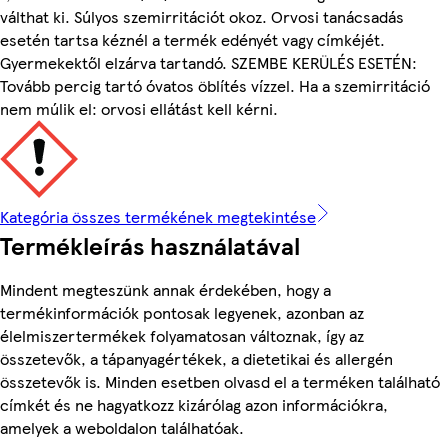
válthat ki. Súlyos szemirritációt okoz. Orvosi tanácsadás
esetén tartsa kéznél a termék edényét vagy címkéjét.
Gyermekektől elzárva tartandó. SZEMBE KERÜLÉS ESETÉN:
Tovább percig tartó óvatos öblítés vízzel. Ha a szemirritáció
nem múlik el: orvosi ellátást kell kérni.
Kategória összes termékének megtekintése
Termékleírás használatával
Mindent megteszünk annak érdekében, hogy a
termékinformációk pontosak legyenek, azonban az
élelmiszertermékek folyamatosan változnak, így az
összetevők, a tápanyagértékek, a dietetikai és allergén
összetevők is. Minden esetben olvasd el a terméken található
címkét és ne hagyatkozz kizárólag azon információkra,
amelyek a weboldalon találhatóak.