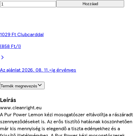
Hozzáad
1029 Ft Clubcarddal
(858 Ft/l)
Az ajánlat 2026. 08. 11.-ig érvényes
Termék megnevezés
Leírás
www.cleanright.eu
A Pur Power Lemon kézi mosogatószer eltávolítja a rászáradt
szennyeződéseket is. Az erős tisztító hatásnak köszönhetően
már kis mennyiség is elegendő a tiszta edényekhez és a
frissítő illatélményhez. A Pur Power kézi mosogatószerek