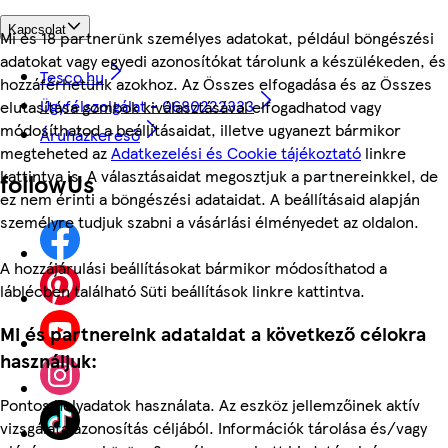
Kapcsolat
Mi és 18 partnerünk személyes adatokat, például böngészési
adatokat vagy egyedi azonosítókat tárolunk a készülékeden, és
Tesco.hu
hozzáférhetünk azokhoz. Az Összes elfogadása és az Összes
Ügyfélszolgálat - 0680222333
elutasítása gombok kiválasztásával elfogadhatod vagy
módosíthatod a beállításaidat, illetve ugyanezt bármikor
Áruházkereső
megteheted az
Adatkezelési és Cookie tájékoztató
linkre
kattintva is. A választásaidat megosztjuk a partnereinkkel, de
followUs
ez nem érinti a böngészési adataidat. A beállításaid alapján
személyre tudjuk szabni a vásárlási élményedet az oldalon.
A hozzájárulási beállításokat bármikor módosíthatod a
láblécben található Süti beállítások linkre kattintva.
Mi és partnereink adataidat a következő célokra
használjuk:
Pontos helyadatok használata. Az eszköz jellemzőinek aktív
vizsgálata azonosítás céljából. Információk tárolása és/vagy