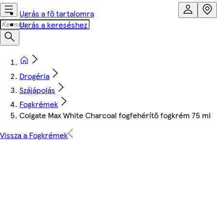
Ugrás a fő tartalomra
Ugrás a kereséshez
Drogéria
Szájápolás
Fogkrémek
Colgate Max White Charcoal fogfehérítő fogkrém 75 ml
Vissza a Fogkrémek