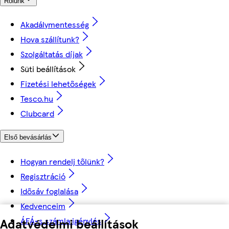
Rólunk
Akadálymentesség
Hova szállítunk?
Szolgáltatás díjak
Süti beállítások
Fizetési lehetőségek
Tesco.hu
Clubcard
Első bevásárlás
Hogyan rendelj tőlünk?
Regisztráció
Idősáv foglalása
Kedvenceim
Adatvédelmi beállítások
ÁFÁ-s számla igénylés