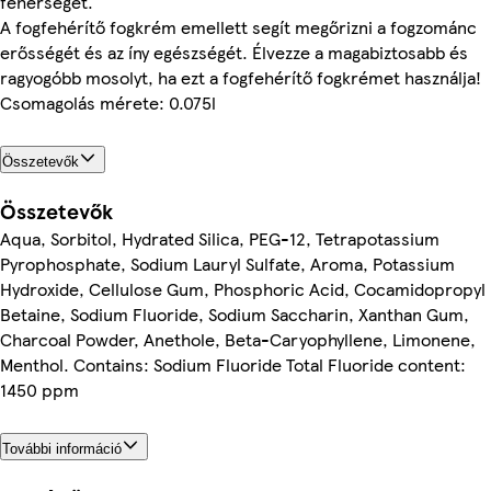
fehérségét.
A fogfehérítő fogkrém emellett segít megőrizni a fogzománc
erősségét és az íny egészségét. Élvezze a magabiztosabb és
ragyogóbb mosolyt, ha ezt a fogfehérítő fogkrémet használja!
Csomagolás mérete: 0.075l
Összetevők
Összetevők
Aqua, Sorbitol, Hydrated Silica, PEG-12, Tetrapotassium
Pyrophosphate, Sodium Lauryl Sulfate, Aroma, Potassium
Hydroxide, Cellulose Gum, Phosphoric Acid, Cocamidopropyl
Betaine, Sodium Fluoride, Sodium Saccharin, Xanthan Gum,
Charcoal Powder, Anethole, Beta-Caryophyllene, Limonene,
Menthol. Contains: Sodium Fluoride Total Fluoride content:
1450 ppm
További információ