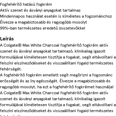
Fogfehérítő hatású fogkrém
Aktív szenet és ásványi anyagokat tartalmaz
Mindennapos használat esetén is kíméletes a fogzománchoz
Élvezze a magabiztosabb és ragyogóbb mosolyt
99%-ban természetes eredetű összetevőkkel
Leírás
A Colgate® Max White Charcoal fogfehérítő fogkrém aktív
szenet és ásványi anyagokat tartalmazó, klinikailag igazolt
formulájával kíméletesen tisztítja a fogakat, segít eltávolítani a
felszíni elszíneződéseket és visszaállítani fogaid természetes
fehérségét.
A fogfehérítő fogkrém emellett segít megőrizni a fogzománc
erősségét és az íny egészségét. Élvezze a magabiztosabb és
ragyogóbb mosolyt, ha ezt a fogfehérítő fogkrémet használja!
A Colgate® Max White Charcoal fogfehérítő fogkrém aktív
szenet és ásványi anyagokat tartalmazó, klinikailag igazolt
formulájával kíméletesen tisztítja a fogakat, segít eltávolítani a
felszíni elszíneződéseket és visszaállítani fogaid természetes