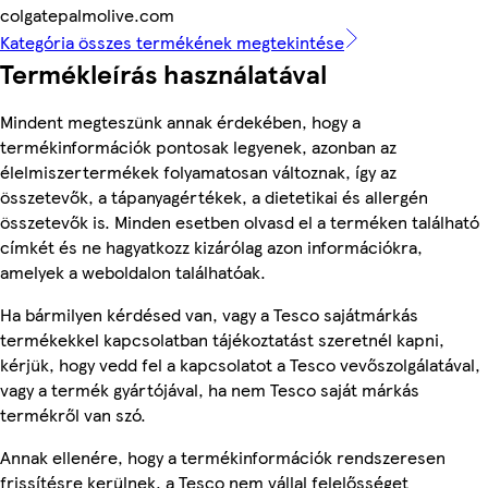
colgatepalmolive.com
Kategória összes termékének megtekintése
Termékleírás használatával
Mindent megteszünk annak érdekében, hogy a
termékinformációk pontosak legyenek, azonban az
élelmiszertermékek folyamatosan változnak, így az
összetevők, a tápanyagértékek, a dietetikai és allergén
összetevők is. Minden esetben olvasd el a terméken található
címkét és ne hagyatkozz kizárólag azon információkra,
amelyek a weboldalon találhatóak.
Ha bármilyen kérdésed van, vagy a Tesco sajátmárkás
termékekkel kapcsolatban tájékoztatást szeretnél kapni,
kérjük, hogy vedd fel a kapcsolatot a Tesco vevőszolgálatával,
vagy a termék gyártójával, ha nem Tesco saját márkás
termékről van szó.
Annak ellenére, hogy a termékinformációk rendszeresen
frissítésre kerülnek, a Tesco nem vállal felelősséget