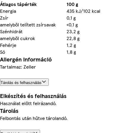
Átlagos tápérték
100 g
Energia
435 kJ/102 kcal
Zsír
0,1 g
amelyből telített zsírsavak
<0,1 g
Szénhidrát
23,2 g
amelyből cukrok
22,8 g
Fehérje
1,2 g
Só
1,8 g
Allergén információ
Tartalmaz: Zeller
Tárolás és felhasználás
Elkészítés és felhasználás
Használat előtt felrázandó.
Tárolás
Felbontás után hűtve tárolandó.