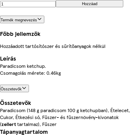
Hozzáad
Termék megnevezés
Főbb jellemzők
Hozzáadott tartósítószer és sűrítőanyagok nélkül
Leírás
Paradicsom ketchup.
Csomagolás mérete: 0.46kg
Összetevők
Összetevők
Paradicsom (148 g paradicsom 100 g ketchupban), Ételecet,
Cukor, Étkezési só, Fűszer- és fűszernövény-kivonatok
(
zellert
tartalmaz), Fűszer
Tápanyagtartalom