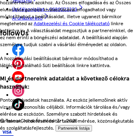
Tesco.hu
hozzáférhetünk azokhoz. Az Összes elfogadása és az Összes
Ügyfélszolgálat - 0680222333
elutasítása gombok kiválasztásával elfogadhatod vagy
módosíthatod a beállításaidat, illetve ugyanezt bármikor
Áruházkereső
megteheted az
Adatkezelési és Cookie tájékoztató
linkre
kattintva is. A választásaidat megosztjuk a partnereinkkel, de
followUs
ez nem érinti a böngészési adataidat. A beállításaid alapján
személyre tudjuk szabni a vásárlási élményedet az oldalon.
A hozzájárulási beállításokat bármikor módosíthatod a
láblécben található Süti beállítások linkre kattintva.
Mi és partnereink adataidat a következő célokra
használjuk:
Pontos helyadatok használata. Az eszköz jellemzőinek aktív
vizsgálata azonosítás céljából. Információk tárolása és/vagy
elérése az eszközön. Személyre szabott hirdetések és
©
Tesco-Global Áruházak Zrt. 2026
tartalmak, hirdetések és tartalmak mérése, közönségkutatás
és szolgáltatásfejlesztés.
Partnereink listája