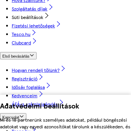
Hova szállítunk?
Szolgáltatás díjak
Süti beállítások
Fizetési lehetőségek
Tesco.hu
Clubcard
Első bevásárlás
Hogyan rendelj tőlünk?
Regisztráció
Idősáv foglalása
Kedvenceim
ÁFÁ-s számla igénylés
Adatvédelmi beállítások
Kapcsolat
Mi és 18 partnerünk személyes adatokat, például böngészési
adatokat vagy egyedi azonosítókat tárolunk a készülékeden, és