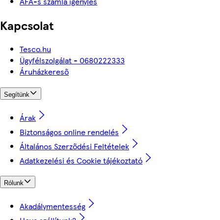
ÁFÁ-s számla igénylés
Kapcsolat
Tesco.hu
Ügyfélszolgálat - 0680222333
Áruházkereső
Segítünk
Árak
Biztonságos online rendelés
Általános Szerződési Feltételek
Adatkezelési és Cookie tájékoztató
Rólunk
Akadálymentesség