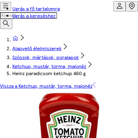
Ugrás a fő tartalomra
Ugrás a kereséshez
Alapvető élelmiszerek
Szószok, mártások, poralapok
Ketchup, mustár, torma, majonéz
Heinz paradicsom ketchup 460 g
Vissza a Ketchup, mustár, torma, majonéz