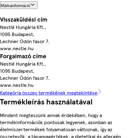
Márkainformáció
Visszaküldési cím
Nestlé Hungária Kft.,
1095 Budapest,
Lechner Ödön fasor 7.
www.nestle.hu
Forgalmazó címe
Nestlé Hungária Kft.,
1095 Budapest,
Lechner Ödön fasor 7.
www.nestle.hu
Kategória összes termékének megtekintése
Termékleírás használatával
Mindent megteszünk annak érdekében, hogy a
termékinformációk pontosak legyenek, azonban az
élelmiszertermékek folyamatosan változnak, így az
összetevők, a tápanyagértékek, a dietetikai és allergén