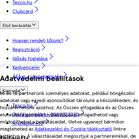
Tesco.hu
Clubcard
Első bevásárlás
Hogyan rendelj tőlünk?
Regisztráció
Idősáv foglalása
Kedvenceim
Adatvédelmi beállítások
ÁFÁ-s számla igénylés
Kapcsolat
Mi és 18 partnerünk személyes adatokat, például böngészési
adatokat vagy egyedi azonosítókat tárolunk a készülékeden, és
Tesco.hu
hozzáférhetünk azokhoz. Az Összes elfogadása és az Összes
Ügyfélszolgálat - 0680222333
elutasítása gombok kiválasztásával elfogadhatod vagy
módosíthatod a beállításaidat, illetve ugyanezt bármikor
Áruházkereső
megteheted az
Adatkezelési és Cookie tájékoztató
linkre
kattintva is. A választásaidat megosztjuk a partnereinkkel, de
followUs