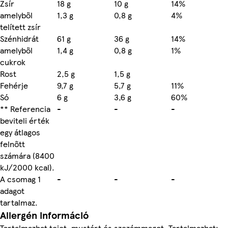
Zsír
18 g
10 g
14%
amelyből
1,3 g
0,8 g
4%
telített zsír
Szénhidrát
61 g
36 g
14%
amelyből
1,4 g
0,8 g
1%
cukrok
Rost
2,5 g
1,5 g
Fehérje
9,7 g
5,7 g
11%
Só
6 g
3,6 g
60%
** Referencia
-
-
-
beviteli érték
egy átlagos
felnőtt
számára (8400
kJ/2000 kcal).
A csomag 1
-
-
-
adagot
tartalmaz.
Allergén információ
Tartalmazhat tejet, mustárt és szezámmagot. Tartalmazhat: