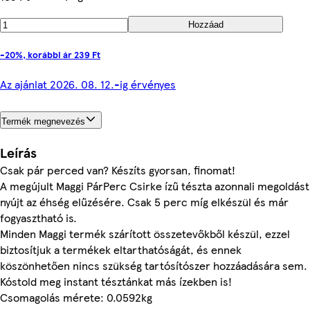
Hozzáad
-20%, korábbi ár 239 Ft
Az ajánlat 2026. 08. 12.-ig érvényes
Termék megnevezés
Leírás
Csak pár perced van? Készíts gyorsan, finomat!
A megújult Maggi PárPerc Csirke ízű tészta azonnali megoldást
nyújt az éhség elűzésére. Csak 5 perc míg elkészül és már
fogyasztható is.
Minden Maggi termék szárított összetevőkből készül, ezzel
biztosítjuk a termékek eltarthatóságát, és ennek
köszönhetően nincs szükség tartósítószer hozzáadására sem.
Kóstold meg instant tésztánkat más ízekben is!
Csomagolás mérete: 0.0592kg