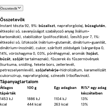
Összetevők
Összetevők
Instant tészta 92, 9%:
búzaliszt
, napraforgóolaj,
búzaglutén
,
étkezési só, savanyúságot szabályozó anyag (kálium-
karbonátok), stabilizátor (polifoszfátok), Ízesítő por 7, 1%:
étkezési só, ízfokozók (nátrium-glutamát, dinátrium-guanilát,
dinátrium-inozinát), cukor, szárított zöldségek (sárgarépa 0,
14%, vöröshagyma 0, 03%, póréhagyma), aromák (
tojást
,
búzát
,
szóját
tartalmaznak), fűszerek és fűszernövények
(kurkuma, snidling, fekete bors, zellerlevél,
petrezselyemlevél),
szójafehérje
-hidrolizátum, karamellizált
cukorszirup, napraforgóolaj, színezék (riboflavinok).
Tápanyagtartalom
Átlagos
100 g
Egy adagban
RI%* egy adag
tápérték
készételben
1453 kJ
1886 kJ
1104 kJ
13%
kcal
444 kcal
263 kcal
13%