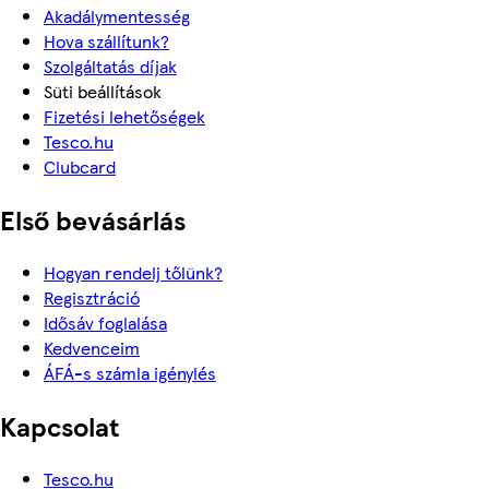
Akadálymentesség
Hova szállítunk?
Szolgáltatás díjak
Süti beállítások
Fizetési lehetőségek
Tesco.hu
Clubcard
Első bevásárlás
Hogyan rendelj tőlünk?
Regisztráció
Idősáv foglalása
Kedvenceim
ÁFÁ-s számla igénylés
Kapcsolat
Tesco.hu