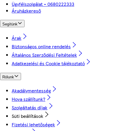
Ügyfélszolgálat - 0680222333
Áruházkereső
Segítünk
Árak
Biztonságos online rendelés
Általános Szerződési Feltételek
Adatkezelési és Cookie tájékoztató
Rólunk
Akadálymentesség
Hova szállítunk?
Szolgáltatás díjak
Süti beállítások
Fizetési lehetőségek