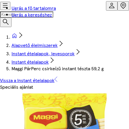
Ugrás a fő tartalomra
Ugrás a kereséshez
Alapvető élelmiszerek
Instant ételalapok, levesporok
Instant ételalapok
Maggi PárPerc csirkeízű instant tészta 59,2 g
Vissza a Instant ételalapok
Speciális ajánlat