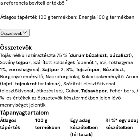
*
a referencia beviteli értékből
Átlagos tápérték 100 g termékben: Energia 100 g termékben
Összetevők
Összetevők
Tojás nélküli száraztészta 75 % (
durumbúzaliszt
,
búzaliszt
),
Sovány
tejpor
, Szárított zöldségek (spenót 1, 5%, fokhagyma
1%, vöröshagyma),
Sajtpor
2, 8%,
Tejszínpor
,
Búzaliszt
,
Burgonyakeményítő, Napraforgóolaj, Kukoricakeményítő, Aro
(
tejet
,
tejcukrot
tartalmaz), Szárított élesztőkivonat
(élesztőkivonat, étkezési só), Cukor,
Tejsavópor
, Fehér bors, 
%-os értékek az összetevők késztermékben jelen lévő
mennyiségét jelentik
Tápanyagtartalom
Átlagos
100 g
Egy adag
RI %* egy ada
tápérték
termékben
készételben
készételben
(fél tasak)