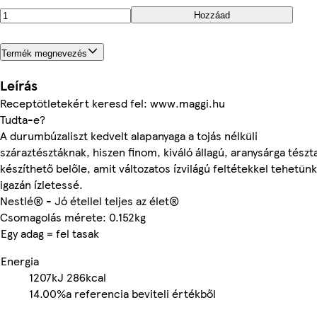
Hozzáad
Termék megnevezés
Leírás
Receptötletekért keresd fel: www.maggi.hu
Tudta-e?
A durumbúzaliszt kedvelt alapanyaga a tojás nélküli
száraztésztáknak, hiszen finom, kiváló állagú, aranysárga tészt
készíthető belőle, amit változatos ízvilágú feltétekkel tehetünk
igazán ízletessé.
Nestlé® - Jó étellel teljes az élet®
Csomagolás mérete: 0.152kg
Egy adag = fel tasak
Energia
1207kJ
286kcal
14.00%
a referencia beviteli értékből