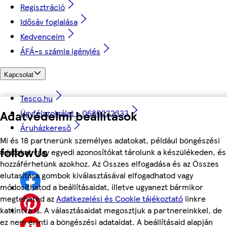
Regisztráció
Idősáv foglalása
Kedvenceim
ÁFÁ-s számla igénylés
Kapcsolat
Tesco.hu
Adatvédelmi beállítások
Ügyfélszolgálat - 0680222333
Áruházkereső
Mi és 18 partnerünk személyes adatokat, például böngészési
followUs
adatokat vagy egyedi azonosítókat tárolunk a készülékeden, és
hozzáférhetünk azokhoz. Az Összes elfogadása és az Összes
elutasítása gombok kiválasztásával elfogadhatod vagy
módosíthatod a beállításaidat, illetve ugyanezt bármikor
megteheted az
Adatkezelési és Cookie tájékoztató
linkre
kattintva is. A választásaidat megosztjuk a partnereinkkel, de
ez nem érinti a böngészési adataidat. A beállításaid alapján