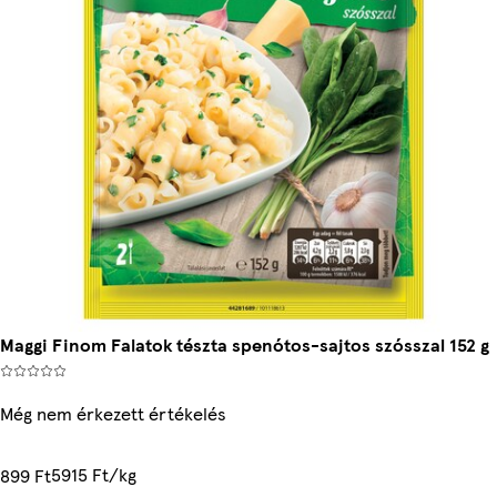
Maggi Finom Falatok tészta spenótos-sajtos szósszal 152 g
Még nem érkezett értékelés
5915 Ft/kg
899 Ft