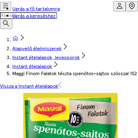
Ugrás a fő tartalomra
Ugrás a kereséshez
Alapvető élelmiszerek
Instant ételalapok, levesporok
Instant ételalapok
Maggi Finom Falatok tészta spenótos-sajtos szósszal 152
Vissza a Instant ételalapok