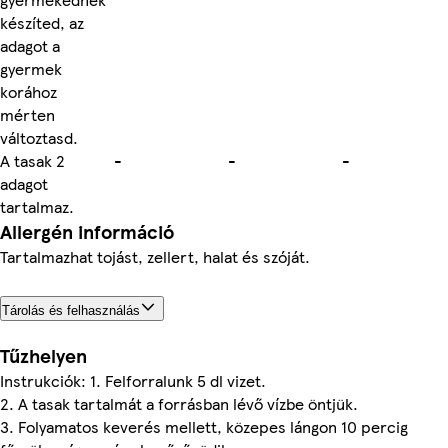
készíted, az
adagot a
gyermek
korához
mérten
változtasd.
A tasak 2
-
-
-
adagot
tartalmaz.
Allergén információ
Tartalmazhat tojást, zellert, halat és szóját.
Tárolás és felhasználás
Tűzhelyen
Instrukciók: 1. Felforralunk 5 dl vizet.
2. A tasak tartalmát a forrásban lévő vízbe öntjük.
3. Folyamatos keverés mellett, közepes lángon 10 percig