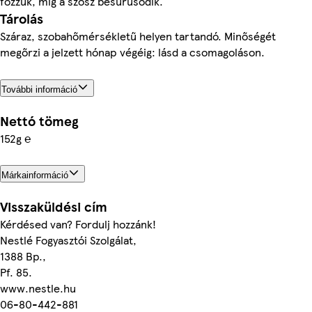
főzzük, míg a szósz besűrűsödik.
Tárolás
Száraz, szobahőmérsékletű helyen tartandó. Minőségét
megőrzi a jelzett hónap végéig: lásd a csomagoláson.
További információ
Nettó tömeg
152g ℮
Márkainformáció
Visszaküldési cím
Kérdésed van? Fordulj hozzánk!
Nestlé Fogyasztói Szolgálat,
1388 Bp.,
Pf. 85.
www.nestle.hu
06-80-442-881