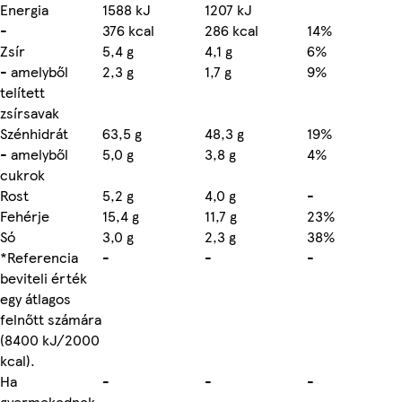
Energia
1588 kJ
1207 kJ
-
376 kcal
286 kcal
14%
Zsír
5,4 g
4,1 g
6%
- amelyből
2,3 g
1,7 g
9%
telített
zsírsavak
Szénhidrát
63,5 g
48,3 g
19%
- amelyből
5,0 g
3,8 g
4%
cukrok
Rost
5,2 g
4,0 g
-
Fehérje
15,4 g
11,7 g
23%
Só
3,0 g
2,3 g
38%
*Referencia
-
-
-
beviteli érték
egy átlagos
felnőtt számára
(8400 kJ/2000
kcal).
Ha
-
-
-
gyermekednek