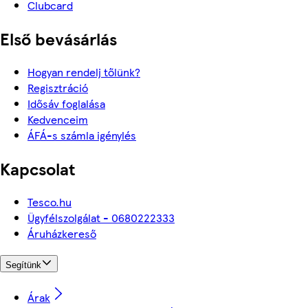
Clubcard
Első bevásárlás
Hogyan rendelj tőlünk?
Regisztráció
Idősáv foglalása
Kedvenceim
ÁFÁ-s számla igénylés
Kapcsolat
Tesco.hu
Ügyfélszolgálat - 0680222333
Áruházkereső
Segítünk
Árak