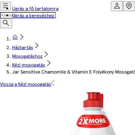
Ugrás a fő tartalomra
Ugrás a kereséshez
Háztartás
Mosogatáshoz
Kézi mosogatás
Jar Sensitive Chamomile & Vitamin E Folyékony Mosogat
Vissza a Kézi mosogatás