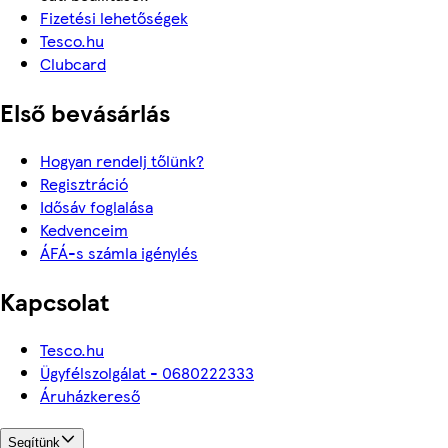
Fizetési lehetőségek
Tesco.hu
Clubcard
Első bevásárlás
Hogyan rendelj tőlünk?
Regisztráció
Idősáv foglalása
Kedvenceim
ÁFÁ-s számla igénylés
Kapcsolat
Tesco.hu
Ügyfélszolgálat - 0680222333
Áruházkereső
Segítünk