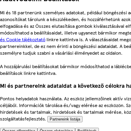
Mi és 18 partnerünk személyes adatokat, például böngészési a
azonosítókat tárolunk a készülékeden, és hozzáférhetünk azo
elfogadása és az Összes elutasítása gombok kiválasztásával el
módosíthatod a beállításaidat, illetve ugyanezt bármikor meg
és Cookie tájékoztató
linkre kattintva is. A választásaidat mego
partnereinkkel, de ez nem érinti a böngészési adataidat. A beál
személyre tudjuk szabni a vásárlási élményedet az oldalon.
A hozzájárulási beállításokat bármikor módosíthatod a láblécbe
beállítások linkre kattintva.
Mi és partnereink adataidat a következő célokra ha
Pontos helyadatok használata. Az eszköz jellemzőinek aktív viz
céljából. Információk tárolása és/vagy elérése az eszközön. S
hirdetések és tartalmak, hirdetések és tartalmak mérése, kö
szolgáltatásfejlesztés.
Partnereink listája
Összes elfogadása
Összes elutasítása
Beállítások