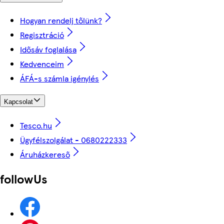
Hogyan rendelj tőlünk?
Regisztráció
Idősáv foglalása
Kedvenceim
ÁFÁ-s számla igénylés
Kapcsolat
Tesco.hu
Ügyfélszolgálat - 0680222333
Áruházkereső
followUs