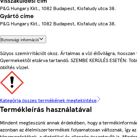
Visszaküldési cím
P&G Hungary Kkt., 1082 Budapest, Kisfaludy utca 38.
Gyártó címe
P&G Hungary Kkt., 1082 Budapest, Kisfaludy utca 38.
Biztonsági információ
Súlyos szemirritációt okoz. Ártalmas a vízi élővilágra, hosszan
Gyermekektől elzárva tartandó. SZEMBE KERÜLÉS ESETÉN: Több
öblítés vízzel.
Kategória összes termékének megtekintése
Termékleírás használatával
Mindent megteszünk annak érdekében, hogy a termékinformác
azonban az élelmiszertermékek folyamatosan változnak, így az
tápanyagértékek, a dietetikai és allergén összetevők is. Minde