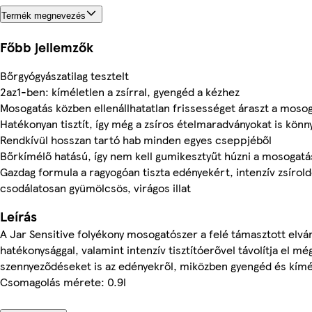
Termék megnevezés
Főbb jellemzők
Bőrgyógyászatilag tesztelt
2az1-ben: kíméletlen a zsírral, gyengéd a kézhez
Mosogatás közben ellenállhatatlan frissességet áraszt a mosog
Hatékonyan tisztít, így még a zsíros ételmaradványokat is könny
Rendkívül hosszan tartó hab minden egyes cseppjéből
Bőrkímélő hatású, így nem kell gumikesztyűt húzni a mosogat
Gazdag formula a ragyogóan tiszta edényekért, intenzív zsírold
csodálatosan gyümölcsös, virágos illat
Leírás
A Jar Sensitive folyékony mosogatószer a felé támasztott elv
hatékonysággal, valamint intenzív tisztítóerővel távolítja el m
szennyeződéseket is az edényekről, miközben gyengéd és kímé
Csomagolás mérete: 0.9l