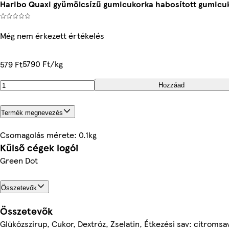
Haribo Quaxi gyümölcsízű gumicukorka habosított gumicuk
Még nem érkezett értékelés
5790 Ft/kg
579 Ft
Hozzáad
Termék megnevezés
Csomagolás mérete: 0.1kg
Külső cégek logói
Green Dot
Összetevők
Összetevők
Glükózszirup, Cukor, Dextróz, Zselatin, Étkezési sav: citroms