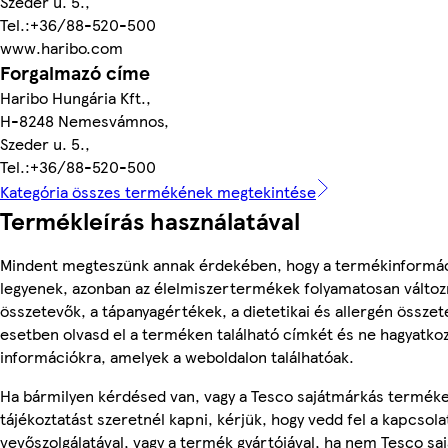
Szeder u. 5.,
Tel.:+36/88-520-500
www.haribo.com
Forgalmazó címe
Haribo Hungária Kft.,
H-8248 Nemesvámnos,
Szeder u. 5.,
Tel.:+36/88-520-500
Kategória összes termékének megtekintése
Termékleírás használatával
Mindent megteszünk annak érdekében, hogy a termékinformá
legyenek, azonban az élelmiszertermékek folyamatosan változn
összetevők, a tápanyagértékek, a dietetikai és allergén összet
esetben olvasd el a terméken található címkét és ne hagyatkoz
információkra, amelyek a weboldalon találhatóak.
Ha bármilyen kérdésed van, vagy a Tesco sajátmárkás termék
tájékoztatást szeretnél kapni, kérjük, hogy vedd fel a kapcsola
vevőszolgálatával, vagy a termék gyártójával, ha nem Tesco s