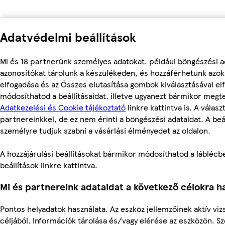
Adatvédelmi beállítások
Mi és 18 partnerünk személyes adatokat, például böngészési a
azonosítókat tárolunk a készülékeden, és hozzáférhetünk azo
elfogadása és az Összes elutasítása gombok kiválasztásával el
módosíthatod a beállításaidat, illetve ugyanezt bármikor megt
Adatkezelési és Cookie tájékoztató
linkre kattintva is. A válas
partnereinkkel, de ez nem érinti a böngészési adataidat. A beál
személyre tudjuk szabni a vásárlási élményedet az oldalon.
A hozzájárulási beállításokat bármikor módosíthatod a láblécbe
beállítások linkre kattintva.
Mi és partnereink adataidat a következő célokra ha
Pontos helyadatok használata. Az eszköz jellemzőinek aktív viz
céljából. Információk tárolása és/vagy elérése az eszközön. S