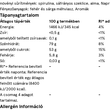
növényi sűrítmények: spirulina, sáfrányos szeklice, alma, Napr
Fényezőanyagok: fehér és sárga méhviasz, Aromák
Tápanyagtartalom
Átlagos tápérték
100 g termékben
RI* ad
Energia:
1466 kJ/345 kcal
4%
Zsír:
<0,5 g
<1%
amelyből telített zsírsavak:
0,1 g
<1%
Szénhidrát:
79 g
8%
amelyből cukrok:
53 g
15%
Fehérje:
5,8 g
3%
Só:
0,03 g
<1%
RI*= Referencia beviteli
-
-
érték naponta; Referencia
beviteli érték egy átlagos
felnőtt számára (8400
kJ/2000 kcal).
A csomag 4 adagot
-
-
tartalmaz.
Allergén információ