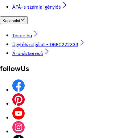
ÁFÁ-s számla igénylés
Kapcsolat
Tesco.hu
Ügyfélszolgálat - 0680222333
Áruházkereső
followUs