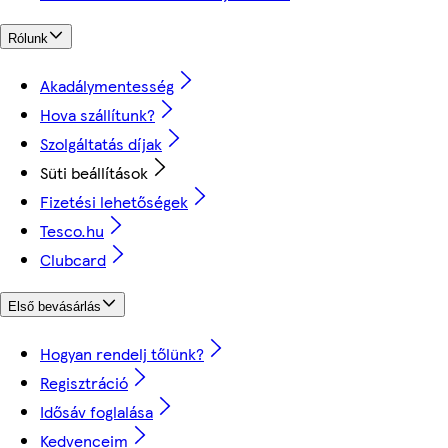
Rólunk
Akadálymentesség
Hova szállítunk?
Szolgáltatás díjak
Süti beállítások
Fizetési lehetőségek
Tesco.hu
Clubcard
Első bevásárlás
Hogyan rendelj tőlünk?
Regisztráció
Idősáv foglalása
Kedvenceim