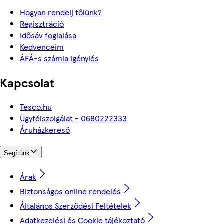
Hogyan rendelj tőlünk?
Regisztráció
Idősáv foglalása
Kedvenceim
ÁFÁ-s számla igénylés
Kapcsolat
Tesco.hu
Ügyfélszolgálat - 0680222333
Áruházkereső
Segítünk
Árak
Biztonságos online rendelés
Általános Szerződési Feltételek
Adatkezelési és Cookie tájékoztató