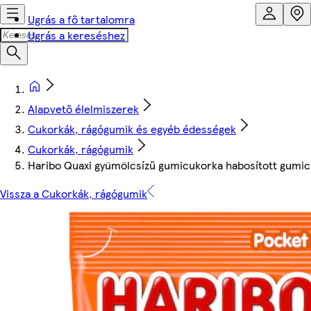
Ugrás a fő tartalomra
Ugrás a kereséshez
Alapvető élelmiszerek
Cukorkák, rágógumik és egyéb édességek
Cukorkák, rágógumik
Haribo Quaxi gyümölcsízű gumicukorka habosított gumic
Vissza a Cukorkák, rágógumik