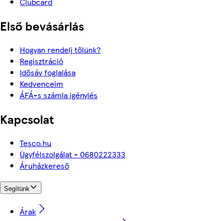
Clubcard
Első bevásárlás
Hogyan rendelj tőlünk?
Regisztráció
Idősáv foglalása
Kedvenceim
ÁFÁ-s számla igénylés
Kapcsolat
Tesco.hu
Ügyfélszolgálat - 0680222333
Áruházkereső
Segítünk
Árak