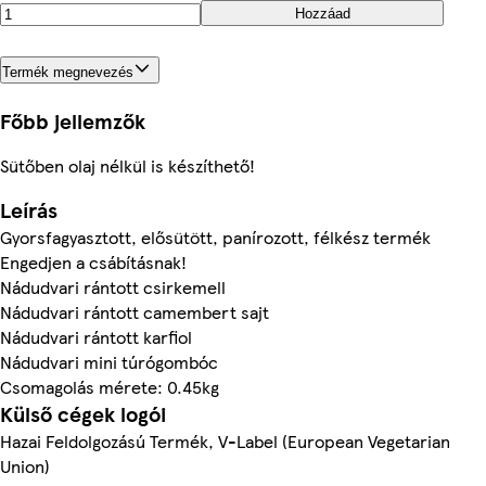
Hozzáad
Termék megnevezés
Főbb jellemzők
Sütőben olaj nélkül is készíthető!
Leírás
Gyorsfagyasztott, elősütött, panírozott, félkész termék
Engedjen a csábításnak!
Nádudvari rántott csirkemell
Nádudvari rántott camembert sajt
Nádudvari rántott karfiol
Nádudvari mini túrógombóc
Csomagolás mérete: 0.45kg
Külső cégek logói
Hazai Feldolgozású Termék, V-Label (European Vegetarian
Union)