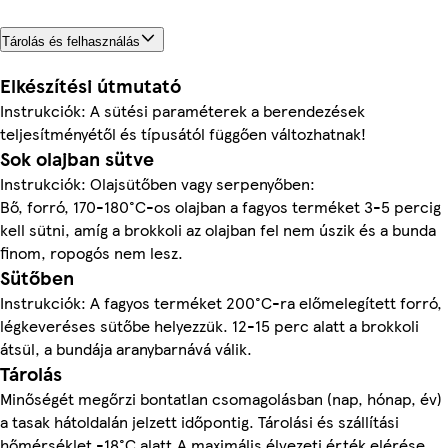
Tárolás és felhasználás
Elkészítési útmutató
Instrukciók: A sütési paraméterek a berendezések
teljesítményétől és típusától függően változhatnak!
Sok olajban sütve
Instrukciók: Olajsütőben vagy serpenyőben:
Bő, forró, 170-180°C-os olajban a fagyos terméket 3-5 percig
kell sütni, amíg a brokkoli az olajban fel nem úszik és a bunda
finom, ropogós nem lesz.
Sütőben
Instrukciók: A fagyos terméket 200°C-ra előmelegített forró,
légkeveréses sütőbe helyezzük. 12-15 perc alatt a brokkoli
átsül, a bundája aranybarnává válik.
Tárolás
Minőségét megőrzi bontatlan csomagolásban (nap, hónap, év)
a tasak hátoldalán jelzett időpontig. Tárolási és szállítási
hőmérséklet -18°C alatt.A maximális élvezeti érték elérése