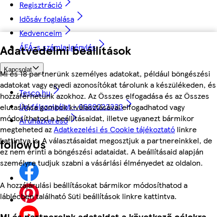
Regisztráció
Idősáv foglalása
Kedvenceim
ÁFÁ-s számla igénylés
Adatvédelmi beállítások
Kapcsolat
Mi és 18 partnerünk személyes adatokat, például böngészési
adatokat vagy egyedi azonosítókat tárolunk a készülékeden, és
Tesco.hu
hozzáférhetünk azokhoz. Az Összes elfogadása és az Összes
Ügyfélszolgálat - 0680222333
elutasítása gombok kiválasztásával elfogadhatod vagy
módosíthatod a beállításaidat, illetve ugyanezt bármikor
Áruházkereső
megteheted az
Adatkezelési és Cookie tájékoztató
linkre
kattintva is. A választásaidat megosztjuk a partnereinkkel, de
followUs
ez nem érinti a böngészési adataidat. A beállításaid alapján
személyre tudjuk szabni a vásárlási élményedet az oldalon.
A hozzájárulási beállításokat bármikor módosíthatod a
láblécben található Süti beállítások linkre kattintva.
Mi és partnereink adataidat a következő célokra