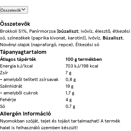
Összetevők
Összetevők
Brokkoli 51%, Panírmorzsa [
búzaliszt
; ivóvíz, élesztő, étkezési
só, színezékek (paprika kivonat, karotin)], Ivóvíz,
Búzaliszt
,
Növényi olajok (napraforgó, repce), Étkezési só
Tápanyagtartalom
Átlagos tápérték
100 g termékben
Energia kJ/kcal
703 kJ/198 kcal
Zsír
7 g
- amelyből telített zsírsavak
0,8 g
Szénhidrát
19 g
- amelyből cukrok
1,7 g
Fehérje
4 g
Só
0,7 g
Allergén információ
Nyomokban szóját, tejet és tojást tartalmazhat! A termék
halat is felhasználó üzemben készült!