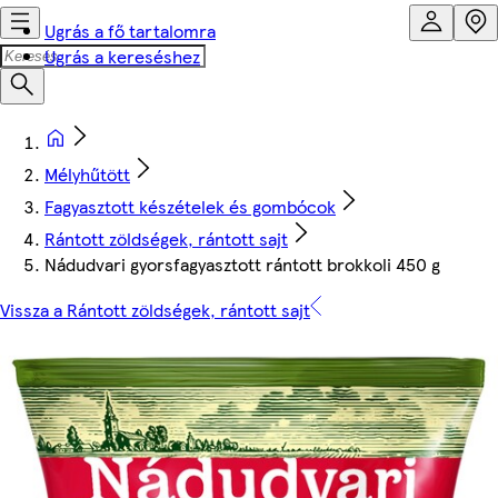
Ugrás a fő tartalomra
Ugrás a kereséshez
Mélyhűtött
Fagyasztott készételek és gombócok
Rántott zöldségek, rántott sajt
Nádudvari gyorsfagyasztott rántott brokkoli 450 g
Vissza a Rántott zöldségek, rántott sajt