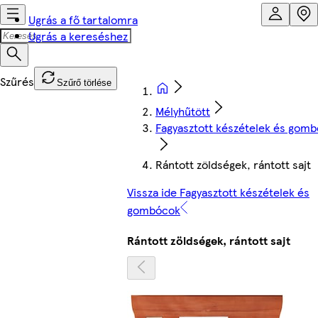
Ugrás a fő tartalomra
Ugrás a kereséshez
Szűrő törlése
Mélyhűtött
Fagyasztott készételek és gom
Rántott zöldségek, rántott sajt
Vissza ide Fagyasztott készételek és
gombócok
Rántott zöldségek, rántott sajt