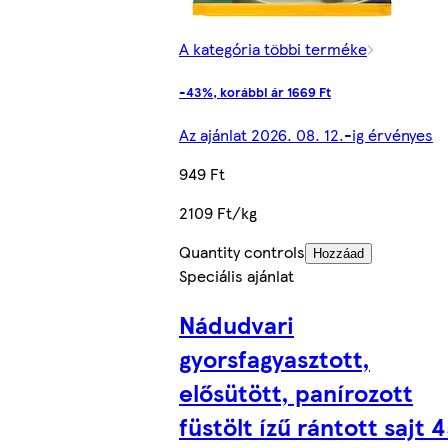
A kategória többi terméke
-43%, korábbi ár 1669 Ft
Az ajánlat 2026. 08. 12.-ig érvényes
949 Ft
2109 Ft/kg
Quantity controls
Hozzáad
Speciális ajánlat
Nádudvari
gyorsfagyasztott,
elősütött, panírozott
füstölt ízű rántott sajt 