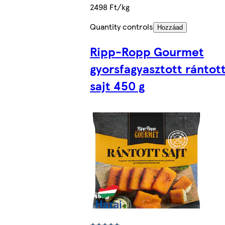
2498 Ft/kg
Quantity controls
Hozzáad
Ripp-Ropp Gourmet
gyorsfagyasztott rántot
sajt 450 g