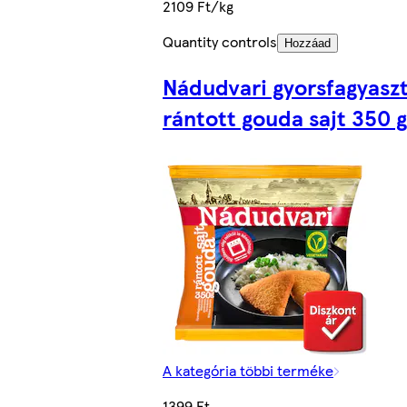
2109 Ft/kg
Quantity controls
Hozzáad
Nádudvari gyorsfagyasz
rántott gouda sajt 350 g
A kategória többi terméke
1399 Ft