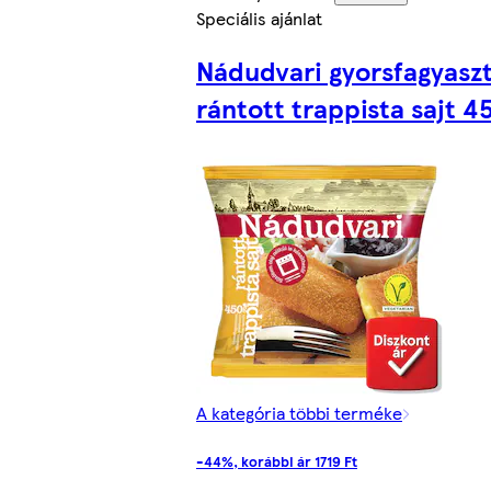
Speciális ajánlat
Nádudvari gyorsfagyasz
rántott trappista sajt 4
A kategória többi terméke
-44%, korábbi ár 1719 Ft