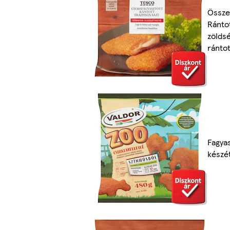
Össze
Ránto
zölds
rántot
Fagya
készé