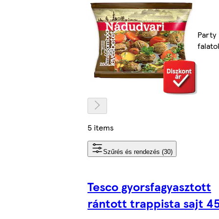
Party
falato
5 items
Szűrés és rendezés (30)
Tesco gyorsfagyasztott
rántott trappista sajt 4