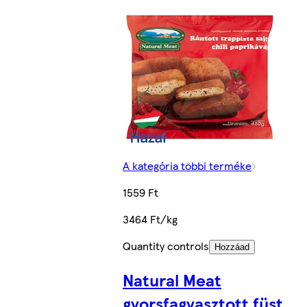
A kategória többi terméke
1559 Ft
3464 Ft/kg
Quantity controls
Hozzáad
Natural Meat
gyorsfagyasztott füst