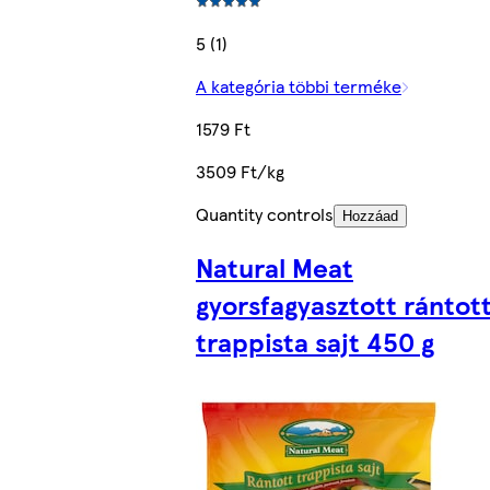
5 (1)
A kategória többi terméke
1579 Ft
3509 Ft/kg
Quantity controls
Hozzáad
Natural Meat
gyorsfagyasztott rántot
trappista sajt 450 g