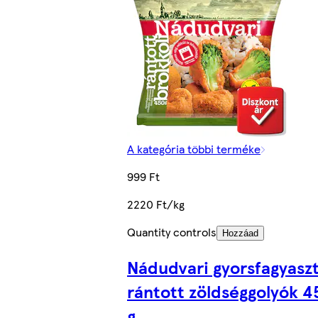
A kategória többi terméke
999 Ft
2220 Ft/kg
Quantity controls
Hozzáad
Nádudvari gyorsfagyasz
rántott zöldséggolyók 4
g