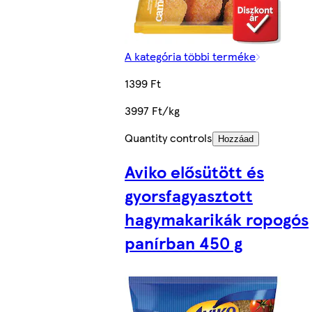
A kategória többi terméke
1399 Ft
3997 Ft/kg
Quantity controls
Hozzáad
Aviko elősütött és
gyorsfagyasztott
hagymakarikák ropogós
panírban 450 g