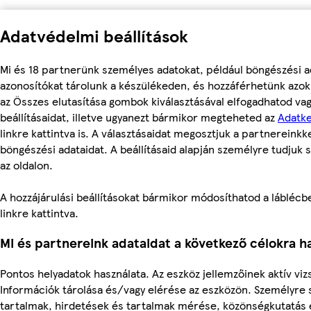
Adatvédelmi beállítások
Mi és 18 partnerünk személyes adatokat, például böngészési a
azonosítókat tárolunk a készülékeden, és hozzáférhetünk azok
az Összes elutasítása gombok kiválasztásával elfogadhatod va
beállításaidat, illetve ugyanezt bármikor megteheted az
Adatke
linkre kattintva is. A választásaidat megosztjuk a partnereinkke
böngészési adataidat. A beállításaid alapján személyre tudjuk 
az oldalon.
A hozzájárulási beállításokat bármikor módosíthatod a láblécben
linkre kattintva.
Mi és partnereink adataidat a következő célokra ha
Pontos helyadatok használata. Az eszköz jellemzőinek aktív vizs
Információk tárolása és/vagy elérése az eszközön. Személyre 
tartalmak, hirdetések és tartalmak mérése, közönségkutatás és