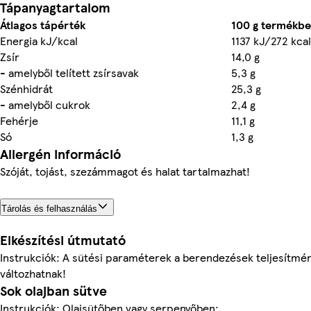
Tápanyagtartalom
Átlagos tápérték
100 g termékb
Energia kJ/kcal
1137 kJ/272 kcal
Zsír
14,0 g
- amelyből telített zsírsavak
5,3 g
Szénhidrát
25,3 g
- amelyből cukrok
2,4 g
Fehérje
11,1 g
Só
1,3 g
Allergén információ
Szóját, tojást, szezámmagot és halat tartalmazhat!
Tárolás és felhasználás
Elkészítési útmutató
Instrukciók: A sütési paraméterek a berendezések teljesítmén
változhatnak!
Sok olajban sütve
Instrukciók: Olajsütőben vagy serpenyőben: