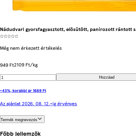
Nádudvari gyorsfagyasztott, elősütött, panírozott rántott s
Még nem érkezett értékelés
2109 Ft/kg
949 Ft
Hozzáad
-43%, korábbi ár 1669 Ft
Az ajánlat 2026. 08. 12.-ig érvényes
Termék megnevezés
Főbb jellemzők