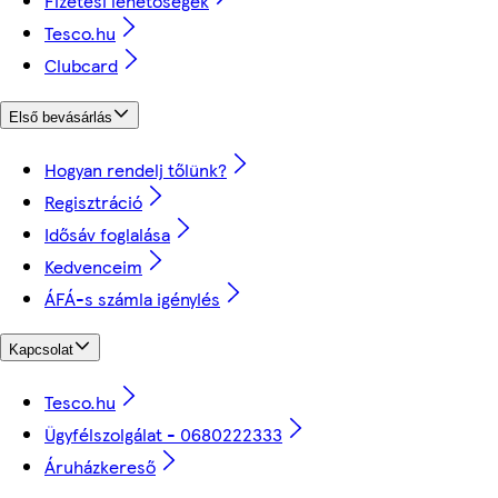
Fizetési lehetőségek
Tesco.hu
Clubcard
Első bevásárlás
Hogyan rendelj tőlünk?
Regisztráció
Idősáv foglalása
Kedvenceim
ÁFÁ-s számla igénylés
Kapcsolat
Tesco.hu
Ügyfélszolgálat - 0680222333
Áruházkereső