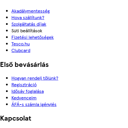
Akadálymentesség
Hova szállítunk?
Szolgáltatás díjak
Süti beállítások
Fizetési lehetőségek
Tesco.hu
Clubcard
Első bevásárlás
Hogyan rendelj tőlünk?
Regisztráció
Idősáv foglalása
Kedvenceim
ÁFÁ-s számla igénylés
Kapcsolat