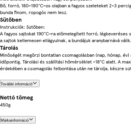
Bő, forró, 180-190°C-os olajban a fagyos szeleteket 2-3 percig 
bunda finom, ropogós nem lesz.
Sütőben
Instrukciók: Sütőben:
A fagyos sajtokat 190°C-ra előmelegített forró, légkeveréses s
a sajtok kellemesen ellágyulnak, a bundájuk aranybarnává válik
Tárolás
Minőségét megőrzi bontatlan csomagolásban (nap, hónap, év) a 
időpontig. Tárolási és szállítási hőmérséklet -18°C alatt. A max
érdekében a csomagolás felbontása után ne tárolja, készre süt
További információ
Nettó tömeg
450g
Márkainformáció