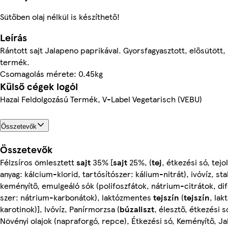
Sütőben olaj nélkül is készíthető!
Leírás
Rántott sajt Jalapeno paprikával. Gyorsfagyasztott, elősütött,
termék.
Csomagolás mérete: 0.45kg
Külső cégek logói
Hazai Feldolgozású Termék, V-Label Vegetarisch (VEBU)
Összetevők
Összetevők
Félzsíros ömlesztett
sajt
35% [
sajt
25%, (
tej
, étkezési só, tejol
anyag: kálcium-klorid, tartósítószer: kálium-nitrát), ivóvíz, st
keményítő, emulgeáló sók (polifoszfátok, nátrium-citrátok, di
szer: nátrium-karbonátok), laktózmentes
tejszín
(
tejszín
, lak
karotinok)], Ivóvíz, Panírmorzsa (
búzaliszt
, élesztő, étkezési 
Növényi olajok (napraforgó, repce), Étkezési só, Keményítő, J