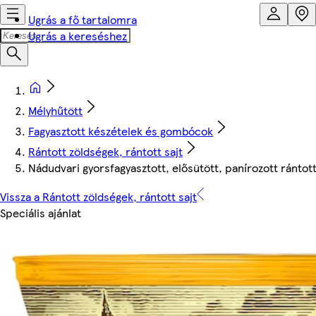
Ugrás a fő tartalomra
Ugrás a kereséshez
Mélyhűtött
Fagyasztott készételek és gombócok
Rántott zöldségek, rántott sajt
Nádudvari gyorsfagyasztott, elősütött, panírozott rántott
Vissza a Rántott zöldségek, rántott sajt
Speciális ajánlat