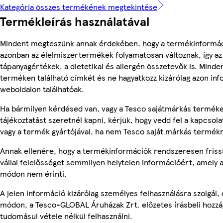
Kategória összes termékének megtekintése
Termékleírás használatával
Mindent megteszünk annak érdekében, hogy a termékinformác
azonban az élelmiszertermékek folyamatosan változnak, így az
tápanyagértékek, a dietetikai és allergén összetevők is. Minde
terméken található címkét és ne hagyatkozz kizárólag azon in
weboldalon találhatóak.
Ha bármilyen kérdésed van, vagy a Tesco sajátmárkás termék
tájékoztatást szeretnél kapni, kérjük, hogy vedd fel a kapcsola
vagy a termék gyártójával, ha nem Tesco saját márkás termékr
Annak ellenére, hogy a termékinformációk rendszeresen friss
vállal felelősséget semmilyen helytelen információért, amely
módon nem érinti.
A jelen információ kizárólag személyes felhasználásra szolgál
módon, a Tesco-GLOBAL Áruházak Zrt. előzetes írásbeli hozzáj
tudomásul vétele nélkül felhasználni.