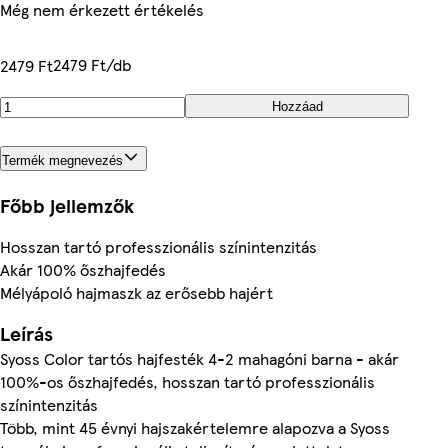
Még nem érkezett értékelés
2479 Ft/db
2479 Ft
Hozzáad
Termék megnevezés
Főbb jellemzők
Hosszan tartó professzionális színintenzitás
Akár 100% őszhajfedés
Mélyápoló hajmaszk az erősebb hajért
Leírás
Syoss Color tartós hajfesték 4-2 mahagóni barna - akár
100%-os őszhajfedés, hosszan tartó professzionális
színintenzitás
Több, mint 45 évnyi hajszakértelemre alapozva a Syoss