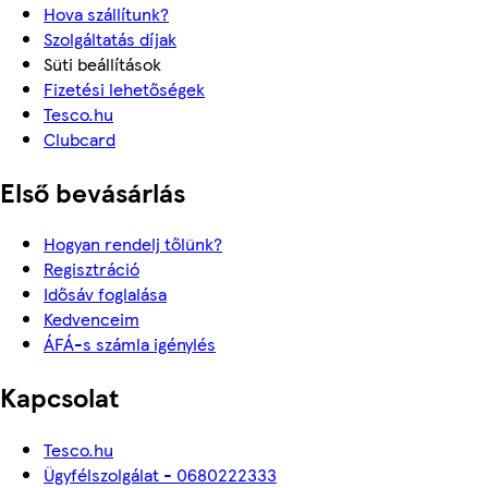
Hova szállítunk?
Szolgáltatás díjak
Süti beállítások
Fizetési lehetőségek
Tesco.hu
Clubcard
Első bevásárlás
Hogyan rendelj tőlünk?
Regisztráció
Idősáv foglalása
Kedvenceim
ÁFÁ-s számla igénylés
Kapcsolat
Tesco.hu
Ügyfélszolgálat - 0680222333