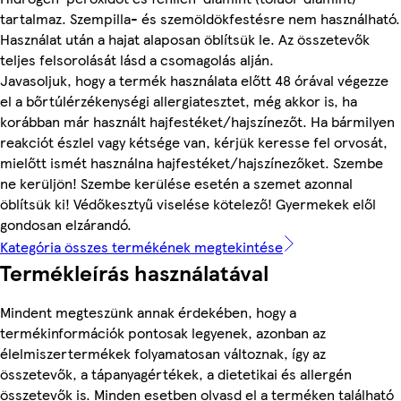
tartalmaz. Szempilla- és szemöldökfestésre nem használható.
Használat után a hajat alaposan öblítsük le. Az összetevők
teljes felsorolását lásd a csomagolás alján.
Javasoljuk, hogy a termék használata előtt 48 órával végezze
el a bőrtúlérzékenységi allergiatesztet, még akkor is, ha
korábban már használt hajfestéket/hajszínezőt. Ha bármilyen
reakciót észlel vagy kétsége van, kérjük keresse fel orvosát,
mielőtt ismét használna hajfestéket/hajszínezőket. Szembe
ne kerüljön! Szembe kerülése esetén a szemet azonnal
öblítsük ki! Védőkesztyű viselése kötelező! Gyermekek elől
gondosan elzárandó.
Kategória összes termékének megtekintése
Termékleírás használatával
Mindent megteszünk annak érdekében, hogy a
termékinformációk pontosak legyenek, azonban az
élelmiszertermékek folyamatosan változnak, így az
összetevők, a tápanyagértékek, a dietetikai és allergén
összetevők is. Minden esetben olvasd el a terméken található