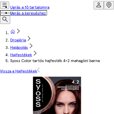
Ugrás a fő tartalomra
Ugrás a kereséshez
Drogéria
Hajápolás
Hajfestékek
Syoss Color tartós hajfesték 4-2 mahagóni barna
Vissza a Hajfestékek