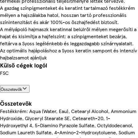
termékei professzionális teljesítményre lettek tervezve.
A gazdag színpigmenteket és keratint tartalmazó festékkrém
mélyen a hajszálakba hatol, hosszan tartó professzionális
színintenzitást és akár 100%-os őszhajfedést biztosít.
A mélyápoló hajmaszk keratinnal belülről mélyen megerősíti a
hajat és kisimítja a hajfelszínt: a színpigmenteket bezárja,
feltárva a Syoss legélénkebb és leggazdagabb színárnyalatait.
Az optimális hajápoláshoz a Syoss keratin sampont és intenzív
hajbalzsamot ajánljuk
Külső cégek logói
FSC
Összetevők
Összetevők
Festékkrém: Aqua (Water, Eau), Cetearyl Alcohol, Ammonium
Hydroxide, Glyceryl Stearate SE, Ceteareth-20, 1-
Hydroxyethyl 4, 5-Diamino Pyrazole Sulfate, Octyldodecanol,
Sodium Laureth Sulfate, 4-Amino-2-Hydroxytoluene, Sodium