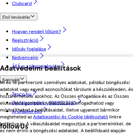
Clubcard
Első bevásárlás
Hogyan rendelj tőlünk?
Regisztráció
Idősáv foglalása
Kedvenceim
ÁFÁ-s számla igénylés
Adatvédelmi beállítások
Kapcsolat
Mi és 18 partnerünk személyes adatokat, például böngészési
adatokat vagy egyedi azonosítókat tárolunk a készülékeden, és
Tesco.hu
hozzáférhetünk azokhoz. Az Összes elfogadása és az Összes
Ügyfélszolgálat - 0680222333
elutasítása gombok kiválasztásával elfogadhatod vagy
módosíthatod a beállításaidat, illetve ugyanezt bármikor
Áruházkereső
megteheted az
Adatkezelési és Cookie tájékoztató
linkre
kattintva is. A választásaidat megosztjuk a partnereinkkel, de
followUs
ez nem érinti a böngészési adataidat. A beállításaid alapján