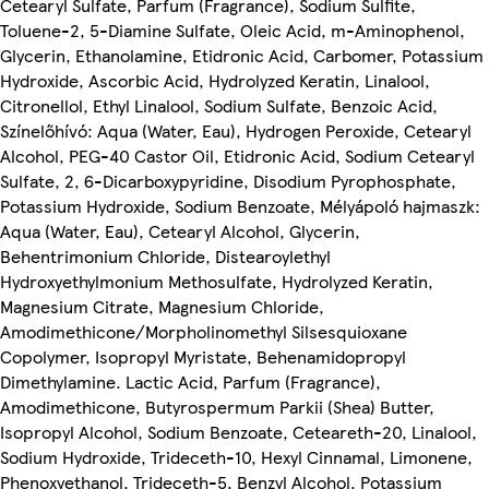
Cetearyl Sulfate, Parfum (Fragrance), Sodium Sulfite,
Toluene-2, 5-Diamine Sulfate, Oleic Acid, m-Aminophenol,
Glycerin, Ethanolamine, Etidronic Acid, Carbomer, Potassium
Hydroxide, Ascorbic Acid, Hydrolyzed Keratin, Linalool,
Citronellol, Ethyl Linalool, Sodium Sulfate, Benzoic Acid,
Színelőhívó: Aqua (Water, Eau), Hydrogen Peroxide, Cetearyl
Alcohol, PEG-40 Castor Oil, Etidronic Acid, Sodium Cetearyl
Sulfate, 2, 6-Dicarboxypyridine, Disodium Pyrophosphate,
Potassium Hydroxide, Sodium Benzoate, Mélyápoló hajmaszk:
Aqua (Water, Eau), Cetearyl Alcohol, Glycerin,
Behentrimonium Chloride, Distearoylethyl
Hydroxyethylmonium Methosulfate, Hydrolyzed Keratin,
Magnesium Citrate, Magnesium Chloride,
Amodimethicone/Morpholinomethyl Silsesquioxane
Copolymer, Isopropyl Myristate, Behenamidopropyl
Dimethylamine. Lactic Acid, Parfum (Fragrance),
Amodimethicone, Butyrospermum Parkii (Shea) Butter,
Isopropyl Alcohol, Sodium Benzoate, Ceteareth-20, Linalool,
Sodium Hydroxide, Trideceth-10, Hexyl Cinnamal, Limonene,
Phenoxyethanol, Trideceth-5, Benzyl Alcohol, Potassium