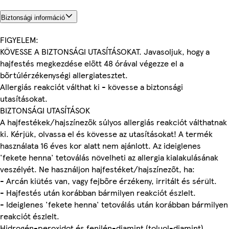
Biztonsági információ
FIGYELEM:
KÖVESSE A BIZTONSÁGI UTASÍTÁSOKAT. Javasoljuk, hogy a
hajfestés megkezdése előtt 48 órával végezze el a
bőrtúlérzékenységi allergiatesztet.
Allergiás reakciót válthat ki - kövesse a biztonsági
utasításokat.
BIZTONSÁGI UTASÍTÁSOK
A hajfestékek/hajszínezők súlyos allergiás reakciót válthatnak
ki. Kérjük, olvassa el és kövesse az utasításokat! A termék
használata 16 éves kor alatt nem ajánlott. Az ideiglenes
'fekete henna' tetoválás növelheti az allergia kialakulásának
veszélyét. Ne használjon hajfestéket/hajszínezőt, ha:
- Arcán kiütés van, vagy fejbőre érzékeny, irritált és sérült.
- Hajfestés után korábban bármilyen reakciót észlelt.
- Ideiglenes 'fekete henna' tetoválás után korábban bármilyen
reakciót észlelt.
Hidrogén-peroxidot és fenilén-diamint (toluol-diamint)