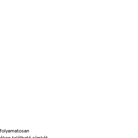
 folyamatosan
méken található címkét