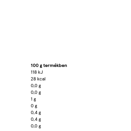
100 g termékben
118 kJ
28 kcal
0,0 g
0,0 g
1 g
0 g
0,4 g
0,4 g
0,0 g