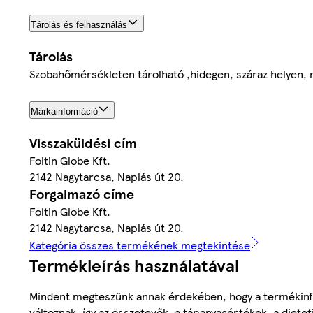
Tárolás és felhasználás
Tárolás
Szobahőmérsékleten tárolható ,hidegen, száraz helyen, 
Márkainformáció
Visszaküldési cím
Foltin Globe Kft.
2142 Nagytarcsa, Naplás út 20.
Forgalmazó címe
Foltin Globe Kft.
2142 Nagytarcsa, Naplás út 20.
Kategória összes termékének megtekintése
Termékleírás használatával
Mindent megteszünk annak érdekében, hogy a termékinf
változnak, így az összetevők, a tápanyagértékek, a diete