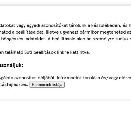
datokat vagy egyedi azonosítókat tárolunk a készülékeden, és
atod a beállításaidat, illetve ugyanezt bármikor megteheted a
 böngészési adataidat. A beállításaid alapján személyre tudjuk 
található Süti beállítások linkre kattintva.
sználjuk:
sgálata azonosítás céljából. Információk tárolása és/vagy elér
tásfejlesztés.
Partnereink listája