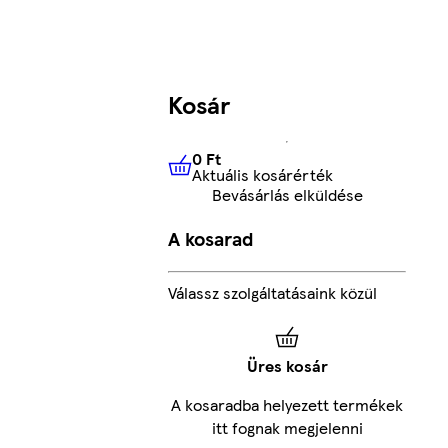
Kosár
0 Ft
Aktuális kosárérték
0 Ft
Aktuális kosárérték
Bevásárlás elküldése
A kosarad
Válassz szolgáltatásaink közül
Üres kosár
A kosaradba helyezett termékek
itt fognak megjelenni