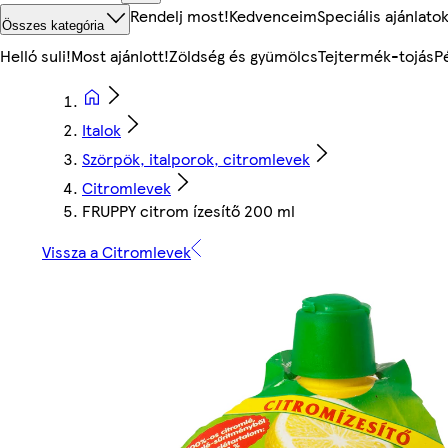
Rendelj most!
Kedvenceim
Speciális ajánlato
Összes kategória
Helló suli!
Most ajánlott!
Zöldség és gyümölcs
Tejtermék-tojás
P
Italok
Szörpök, italporok, citromlevek
Citromlevek
FRUPPY citrom ízesítő 200 ml
Vissza a Citromlevek