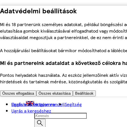
Adatvédelmi beállítások
Mi és 18 partnerünk személyes adatokat, például böngészési a
elutasítása gombok kiválasztásával elfogadhatod vagy módosíth
választásaidat megosztjuk a partnereinkkel, de ez nem érinti a
A hozzájárulási beállításokat bármikor módosíthatod a láblécben 
Mi és partnereink adataidat a következő célokra ha
Pontos helyadatok használata. Az eszköz jellemzőinek aktív viz
hirdetések és tartalmak mérése, közönségkutatás és szolgálta
Összes elfogadása
Összes elutasítása
Beállítások
Ugrás a fő tartalomra
English
Hogyan rendelj
Segítség
Ugrás a kereséshez