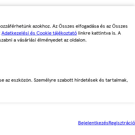
 hozzáférhetünk azokhoz. Az Összes elfogadása és az Összes
z
Adatkezelési és Cookie tájékoztató
linkre kattintva is. A
szabni a vásárlási élményedet az oldalon.
ése az eszközön. Személyre szabott hirdetések és tartalmak,
Bejelentkezés
Regisztráció