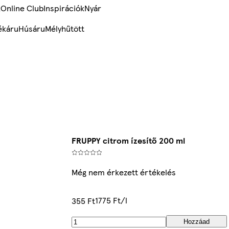
k
Online Club
Inspirációk
Nyár
ékáru
Húsáru
Mélyhűtött
FRUPPY citrom ízesítő 200 ml
Még nem érkezett értékelés
1775 Ft/l
355 Ft
Hozzáad