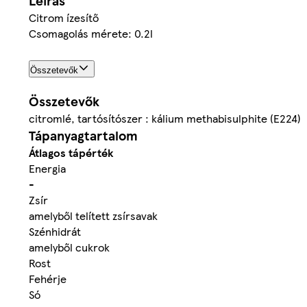
Leírás
Citrom ízesítő
Csomagolás mérete: 0.2l
Összetevők
Összetevők
citromlé, tartósítószer : kálium methabisulphite (E224)
Tápanyagtartalom
Átlagos tápérték
Energia
-
Zsír
amelyből telített zsírsavak
Szénhidrát
amelyből cukrok
Rost
Fehérje
Só