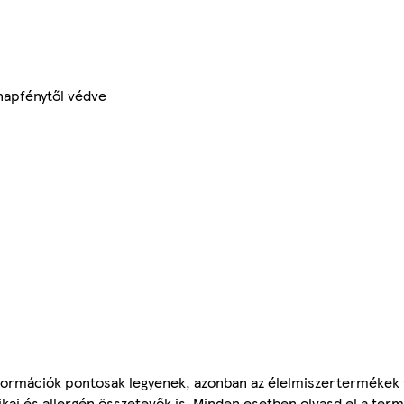
napfénytől védve
ormációk pontosak legyenek, azonban az élelmiszertermékek
tikai és allergén összetevők is. Minden esetben olvasd el a ter