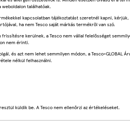
a weboldalon találhatóak.
mékekkel kapcsolatban tájékoztatást szeretnél kapni, kérjük, 
ártójával, ha nem Tesco saját márkás termékről van szó.
frissítésre kerülnek, a Tesco nem vállal felelősséget semmily
on nem érinti.
szolgál, és azt nem lehet semmilyen módon, a Tesco-GLOBAL Ár
étele nélkül felhasználni.
esztül küldik be. A Tesco nem ellenőrzi az értékeléseket.