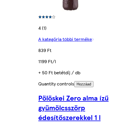
4 (1)
A kategória többi terméke
839 Ft
1199 Ft/l
+ 50 Ft betétdíj / db
Quantity controls
Hozzáad
Pölöskei Zero alma ízű
gyümölcsszörp
édesítőszerekkel 1 l