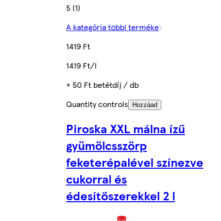
5 (1)
A kategória többi terméke
1419 Ft
1419 Ft/l
+ 50 Ft betétdíj / db
Quantity controls
Hozzáad
Piroska XXL málna ízű
gyümölcsszörp
feketerépalével színezve
cukorral és
édesítőszerekkel 2 l