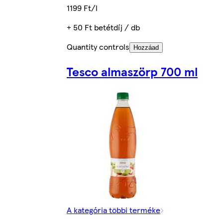
1199 Ft/l
+ 50 Ft betétdíj / db
Quantity controls
Hozzáad
Tesco almaszörp 700 ml
A kategória többi terméke