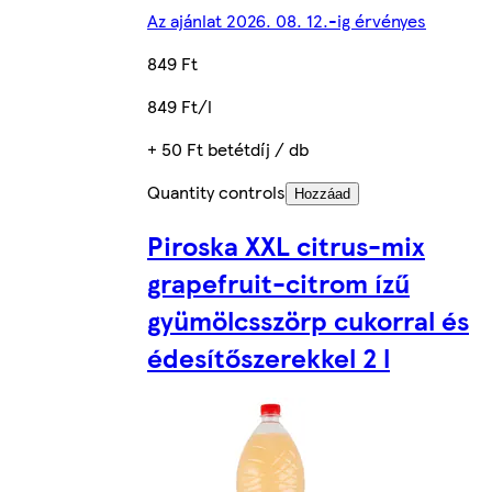
Az ajánlat 2026. 08. 12.-ig érvényes
849 Ft
849 Ft/l
+ 50 Ft betétdíj / db
Quantity controls
Hozzáad
Piroska XXL citrus-mix
grapefruit-citrom ízű
gyümölcsszörp cukorral és
édesítőszerekkel 2 l