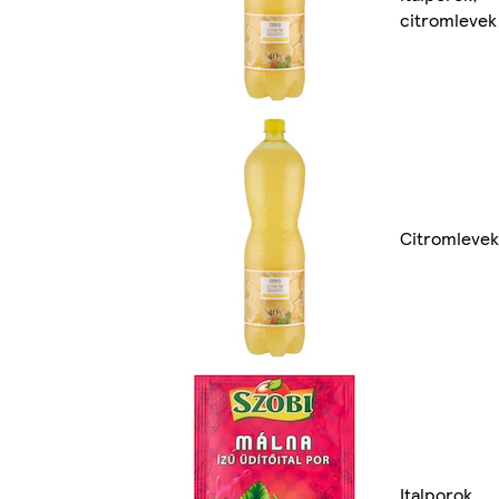
citromlevek
Citromlevek
Italporok