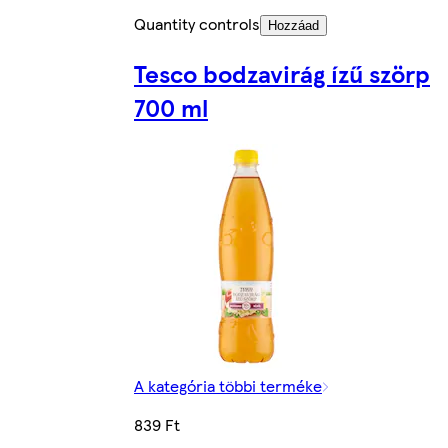
Quantity controls
Hozzáad
Tesco bodzavirág ízű szörp
700 ml
A kategória többi terméke
839 Ft