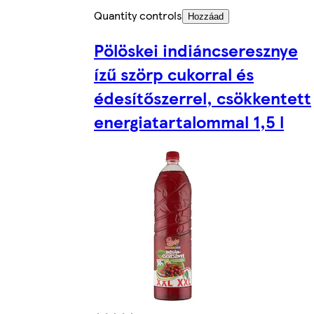
Quantity controls
Hozzáad
Pölöskei indiáncseresznye
ízű szörp cukorral és
édesítőszerrel, csökkentett
energiatartalommal 1,5 l