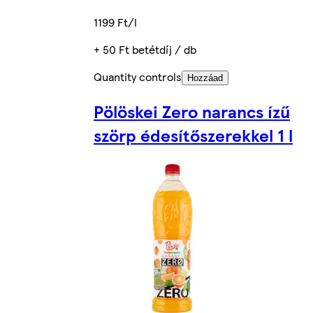
1199 Ft/l
+ 50 Ft betétdíj / db
Quantity controls
Hozzáad
Pölöskei Zero narancs ízű
szörp édesítőszerekkel 1 l