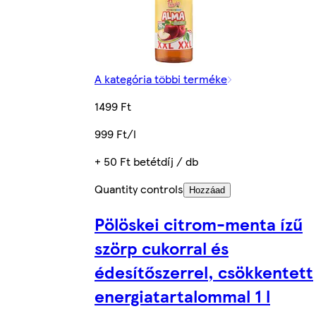
A kategória többi terméke
1499 Ft
999 Ft/l
+ 50 Ft betétdíj / db
Quantity controls
Hozzáad
Pölöskei citrom-menta ízű
szörp cukorral és
édesítőszerrel, csökkentett
energiatartalommal 1 l