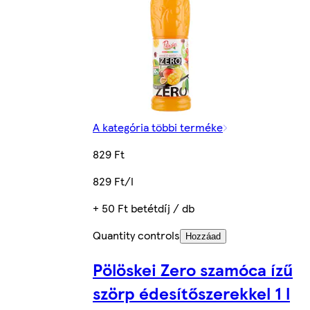
A kategória többi terméke
829 Ft
829 Ft/l
+ 50 Ft betétdíj / db
Quantity controls
Hozzáad
Pölöskei Zero szamóca ízű
szörp édesítőszerekkel 1 l