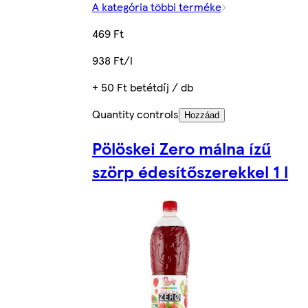
A kategória többi terméke
469 Ft
938 Ft/l
+ 50 Ft betétdíj / db
Quantity controls
Hozzáad
Pölöskei Zero málna ízű
szörp édesítőszerekkel 1 l