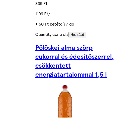
839 Ft
1199 Ft/l
+ 50 Ft betétdíj / db
Quantity controls
Hozzáad
Pölöskei alma szörp
cukorral és édesítőszerrel,
csökkentett
energiatartalommal 1,5 l