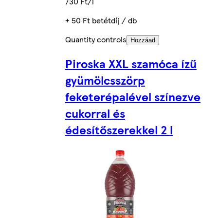
730 Ft/l
+ 50 Ft betétdíj / db
Quantity controls
Hozzáad
Piroska XXL szamóca ízű
gyümölcsszörp
feketerépalével színezve
cukorral és
édesítőszerekkel 2 l