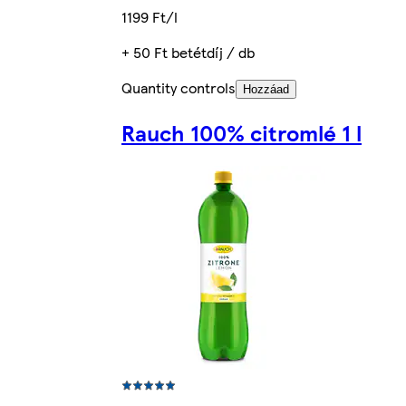
1199 Ft/l
+ 50 Ft betétdíj / db
Quantity controls
Hozzáad
Rauch 100% citromlé 1 l