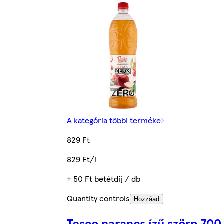
A kategória többi terméke
829 Ft
829 Ft/l
+ 50 Ft betétdíj / db
Quantity controls
Hozzáad
Tesco narancs ízű szörp 700