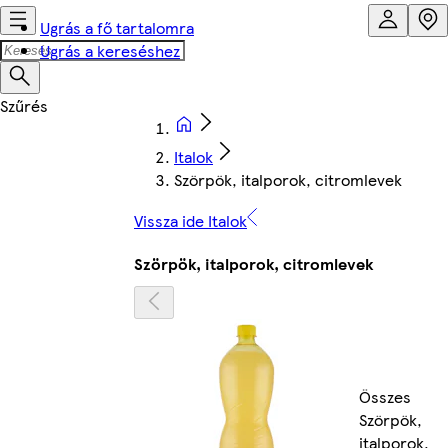
Ugrás a fő tartalomra
Ugrás a kereséshez
Italok
Szörpök, italporok, citromlevek
Vissza ide Italok
Szörpök, italporok, citromlevek
Összes
Szörpök,
italporok,