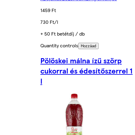
1459 Ft
730 Ft/l
+ 50 Ft betétdíj / db
Quantity controls
Hozzáad
Pölöskei málna ízű szörp
cukorral és édesítőszerrel 1
l