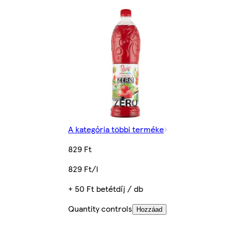
A kategória többi terméke
829 Ft
829 Ft/l
+ 50 Ft betétdíj / db
Quantity controls
Hozzáad