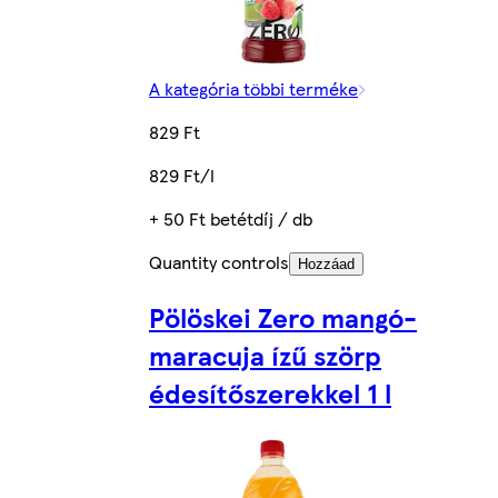
A kategória többi terméke
829 Ft
829 Ft/l
+ 50 Ft betétdíj / db
Quantity controls
Hozzáad
Pölöskei Zero mangó-
maracuja ízű szörp
édesítőszerekkel 1 l