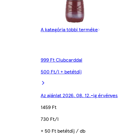
A kategória többi terméke
999 Ft Clubcarddal
500 Ft/l + betétdíj
Az ajánlat 2026. 08. 12.-ig érvényes
1459 Ft
730 Ft/l
+ 50 Ft betétdíj / db