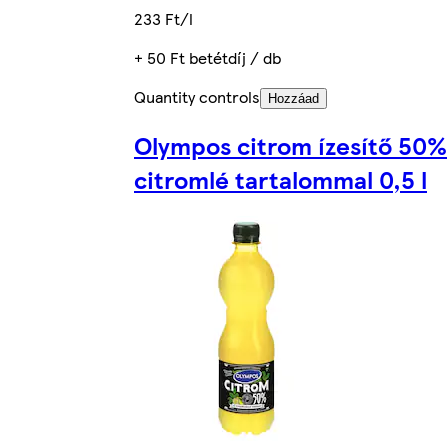
233 Ft/l
+ 50 Ft betétdíj / db
Quantity controls
Hozzáad
Olympos citrom ízesítő 50%
citromlé tartalommal 0,5 l