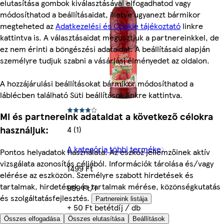
elutasítása gombok kiválasztásával elfogadhatod vagy
módosíthatod a beállításaidat, illetve ugyanezt bármikor
megteheted az
Adatkezelési és Cookie tájékoztató
linkre
kattintva is. A választásaidat megosztjuk a partnereinkkel, de
ez nem érinti a böngészési adataidat. A beállításaid alapján
személyre tudjuk szabni a vásárlási élményedet az oldalon.
A hozzájárulási beállításokat bármikor módosíthatod a
láblécben található Süti beállítások linkre kattintva.
Mi és partnereink adataidat a következő célokra
használjuk:
4 (1)
A kategória többi terméke
Pontos helyadatok használata. Az eszköz jellemzőinek aktív
vizsgálata azonosítás céljából. Információk tárolása és/vagy
1499 Ft
elérése az eszközön. Személyre szabott hirdetések és
tartalmak, hirdetések és tartalmak mérése, közönségkutatás
999 Ft/l
és szolgáltatásfejlesztés.
Partnereink listája
+ 50 Ft betétdíj / db
Összes elfogadása
Összes elutasítása
Beállítások