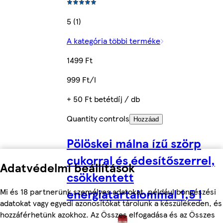
5 (1)
A kategória többi terméke
1499 Ft
999 Ft/l
+ 50 Ft betétdíj / db
Quantity controls
Hozzáad
Pölöskei málna ízű szörp
cukorral és édesítőszerrel,
Adatvédelmi beállítások
csökkentett
energiatartalommal 1,5 l
Mi és 18 partnerünk személyes adatokat, például böngészési
adatokat vagy egyedi azonosítókat tárolunk a készülékeden, és
hozzáférhetünk azokhoz. Az Összes elfogadása és az Összes