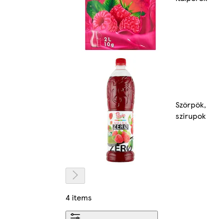
Szörpök,
szirupok
4 items