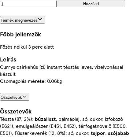
Hozzáad
Termék megnevezés
Főbb jellemzők
Főzés nélkül 3 perc alatt
Leírás
Currys csirkehús ízű instant tésztás leves, vízelvonással
készült
Csomagolás mérete: 0.06kg
Összetevők
Összetevők
Tészta (87, 2%):
búzaliszt
, pálmaolaj, só, cukor, ízfokozó
(E621), emulgeálószer (E451, E452), térfogatnövelő (E500,
E501), Fűszerkeverék (12, 8%): só, cukor,
tejpor
,
szójabab