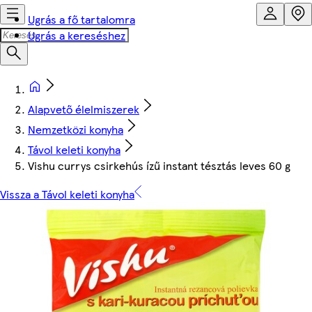
Ugrás a fő tartalomra
Ugrás a kereséshez
Alapvető élelmiszerek
Nemzetközi konyha
Távol keleti konyha
Vishu currys csirkehús ízű instant tésztás leves 60 g
Vissza a Távol keleti konyha