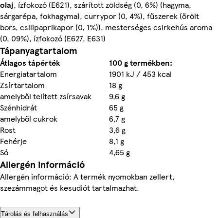
olaj
, ízfokozó (E621), szárított zöldség (0, 6%) (hagyma,
sárgarépa, fokhagyma), currypor (0, 4%), fűszerek (őrölt
bors, csilipaprikapor (0, 1%)), mesterséges csirkehús aroma
(0, 09%), ízfokozó (E627, E631)
Tápanyagtartalom
Átlagos tápérték
100 g termékben:
Energiatartalom
1901 kJ / 453 kcal
Zsírtartalom
18 g
amelyből telített zsírsavak
9,6 g
Szénhidrát
65 g
amelyből cukrok
6,7 g
Rost
3,6 g
Fehérje
8,1 g
Só
4,65 g
Allergén információ
Allergén információ: A termék nyomokban zellert,
szezámmagot és kesudiót tartalmazhat.
Tárolás és felhasználás