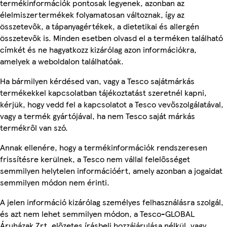
termékinformációk pontosak legyenek, azonban az
élelmiszertermékek folyamatosan változnak, így az
összetevők, a tápanyagértékek, a dietetikai és allergén
összetevők is. Minden esetben olvasd el a terméken található
címkét és ne hagyatkozz kizárólag azon információkra,
amelyek a weboldalon találhatóak.
Ha bármilyen kérdésed van, vagy a Tesco sajátmárkás
termékekkel kapcsolatban tájékoztatást szeretnél kapni,
kérjük, hogy vedd fel a kapcsolatot a Tesco vevőszolgálatával,
vagy a termék gyártójával, ha nem Tesco saját márkás
termékről van szó.
Annak ellenére, hogy a termékinformációk rendszeresen
frissítésre kerülnek, a Tesco nem vállal felelősséget
semmilyen helytelen információért, amely azonban a jogaidat
semmilyen módon nem érinti.
A jelen információ kizárólag személyes felhasználásra szolgál,
és azt nem lehet semmilyen módon, a Tesco-GLOBAL
Áruházak Zrt. előzetes írásbeli hozzájárulása nélkül, vagy