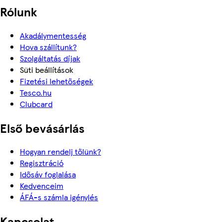
Rólunk
Akadálymentesség
Hova szállítunk?
Szolgáltatás díjak
Süti beállítások
Fizetési lehetőségek
Tesco.hu
Clubcard
Első bevásárlás
Hogyan rendelj tőlünk?
Regisztráció
Idősáv foglalása
Kedvenceim
ÁFÁ-s számla igénylés
Kapcsolat