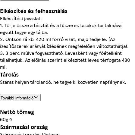
Elkészítés és felhasználás
Elkészítési javaslat:
1. Törje össze a tésztát és a fűszeres tasakok tartalmával
együtt tegye egy tálba.
2. Öntsön rá kb. 420 ml forró vizet, majd fedje le. (Az
ízesítőszerek arányát ízlésének megfelelően változtathatja).
3. 3 perc múlva fogyasztható. Levesként vagy főételként
tálalhatjuk. Az előírás szerint elkészített leves térfogata 480
ml.
Tárolás
Száraz helyen tárolandó, ne tegye ki közvetlen napfénynek.
További információ
Nettó tömeg
60g ℮
Származási ország
Származási ország: Vietnam