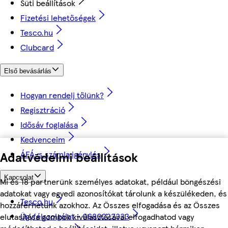
Süti beállítások
Fizetési lehetőségek
Tesco.hu
Clubcard
Első bevásárlás
Hogyan rendelj tőlünk?
Regisztráció
Idősáv foglalása
Kedvenceim
ÁFÁ-s számla igénylés
Adatvédelmi beállítások
Kapcsolat
Mi és 18 partnerünk személyes adatokat, például böngészési
adatokat vagy egyedi azonosítókat tárolunk a készülékeden, és
Tesco.hu
hozzáférhetünk azokhoz. Az Összes elfogadása és az Összes
Ügyfélszolgálat - 0680222333
elutasítása gombok kiválasztásával elfogadhatod vagy