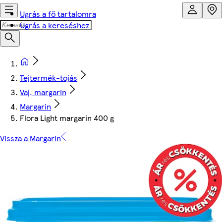
Ugrás a fő tartalomra
Ugrás a kereséshez
Tejtermék-tojás
Vaj, margarin
Margarin
Flora Light margarin 400 g
Vissza a Margarin