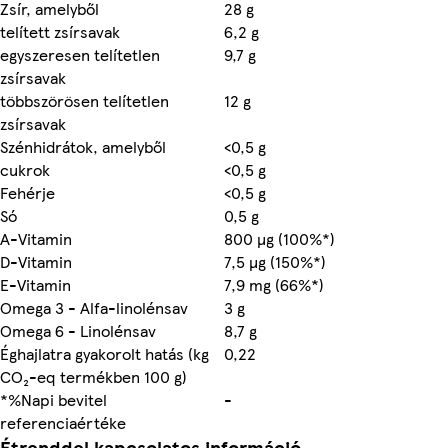
Zsír, amelyből
28 g
telített zsírsavak
6,2 g
egyszeresen telítetlen
9,7 g
zsírsavak
többszörösen telítetlen
12 g
zsírsavak
Szénhidrátok, amelyből
<0,5 g
cukrok
<0,5 g
Fehérje
<0,5 g
Só
0,5 g
A-Vitamin
800 µg (100%*)
D-Vitamin
7,5 µg (150%*)
E-Vitamin
7,9 mg (66%*)
Omega 3 - Alfa-linolénsav
3 g
Omega 6 - Linolénsav
8,7 g
Éghajlatra gyakorolt hatás (kg
0,22
CO₂-eq termékben 100 g)
*%Napi bevitel
-
referenciaértéke
Étrenddel kapcsolatos információ