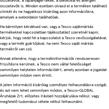
összetevők, a tápanyagértékek, a dietetikai és allergén
összetevők is. Minden esetben olvasd el a terméken található
címkét és ne hagyatkozz kizárólag azon információkra,
amelyek a weboldalon találhatóak.
Ha bármilyen kérdésed van, vagy a Tesco sajátmárkás
termékekkel kapcsolatban tájékoztatást szeretnél kapni,
kérjük, hogy vedd fel a kapcsolatot a Tesco vevőszolgálatával,
vagy a termék gyártójával, ha nem Tesco saját márkás
termékről van szó.
Annak ellenére, hogy a termékinformációk rendszeresen
frissítésre kerülnek, a Tesco nem vállal felelősséget
semmilyen helytelen információért, amely azonban a jogaidat
semmilyen módon nem érinti.
A jelen információ kizárólag személyes felhasználásra szolgál,
és azt nem lehet semmilyen módon, a Tesco-GLOBAL
Áruházak Zrt. előzetes írásbeli hozzájárulása nélkül, vagy
megfelelő tudomásul vétele nélkül felhasználni.