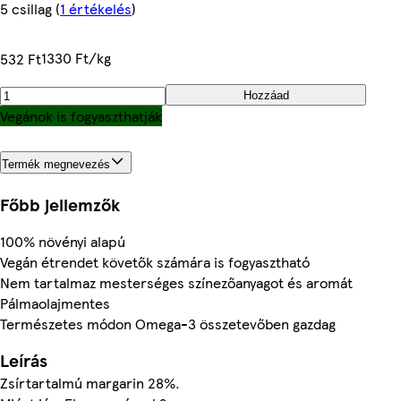
5 csillag
(
1 értékelés
)
1330 Ft/kg
532 Ft
Hozzáad
Vegánok is fogyaszthatják
Termék megnevezés
Főbb jellemzők
100% növényi alapú
Vegán étrendet követők számára is fogyasztható
Nem tartalmaz mesterséges színezőanyagot és aromát
Pálmaolajmentes
Természetes módon Omega-3 összetevőben gazdag
Leírás
Zsírtartalmú margarin 28%.