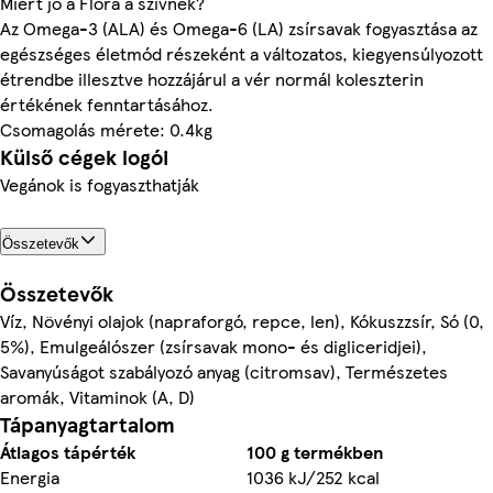
Miért jó a Flora a szívnek?
Az Omega-3 (ALA) és Omega-6 (LA) zsírsavak fogyasztása az
egészséges életmód részeként a változatos, kiegyensúlyozott
étrendbe illesztve hozzájárul a vér normál koleszterin
értékének fenntartásához.
Csomagolás mérete: 0.4kg
Külső cégek logói
Vegánok is fogyaszthatják
Összetevők
Összetevők
Víz, Növényi olajok (napraforgó, repce, len), Kókuszzsír, Só (0,
5%), Emulgeálószer (zsírsavak mono- és digliceridjei),
Savanyúságot szabályozó anyag (citromsav), Természetes
aromák, Vitaminok (A, D)
Tápanyagtartalom
Átlagos tápérték
100 g termékben
Energia
1036 kJ/252 kcal