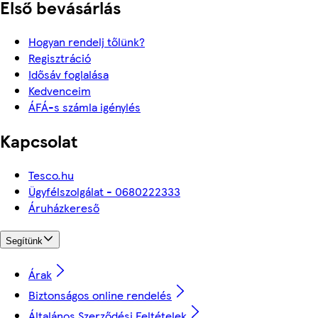
Első bevásárlás
Hogyan rendelj tőlünk?
Regisztráció
Idősáv foglalása
Kedvenceim
ÁFÁ-s számla igénylés
Kapcsolat
Tesco.hu
Ügyfélszolgálat - 0680222333
Áruházkereső
Segítünk
Árak
Biztonságos online rendelés
Általános Szerződési Feltételek