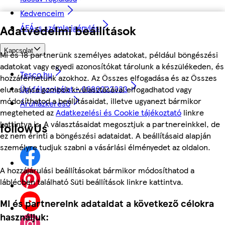
Kedvenceim
ÁFÁ-s számla igénylés
Adatvédelmi beállítások
Kapcsolat
Mi és 18 partnerünk személyes adatokat, például böngészési
adatokat vagy egyedi azonosítókat tárolunk a készülékeden, és
Tesco.hu
hozzáférhetünk azokhoz. Az Összes elfogadása és az Összes
Ügyfélszolgálat - 0680222333
elutasítása gombok kiválasztásával elfogadhatod vagy
módosíthatod a beállításaidat, illetve ugyanezt bármikor
Áruházkereső
megteheted az
Adatkezelési és Cookie tájékoztató
linkre
kattintva is. A választásaidat megosztjuk a partnereinkkel, de
followUs
ez nem érinti a böngészési adataidat. A beállításaid alapján
személyre tudjuk szabni a vásárlási élményedet az oldalon.
A hozzájárulási beállításokat bármikor módosíthatod a
láblécben található Süti beállítások linkre kattintva.
Mi és partnereink adataidat a következő célokra
használjuk: