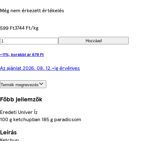
Még nem érkezett értékelés
3744 Ft/kg
599 Ft
Hozzáad
-11%, korábbi ár 679 Ft
Az ajánlat 2026. 08. 12.-ig érvényes
Termék megnevezés
Főbb jellemzők
Eredeti Univer Íz
100 g ketchupban 185 g paradicsom
Leírás
Ketchup