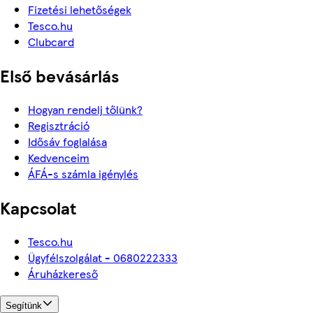
Fizetési lehetőségek
Tesco.hu
Clubcard
Első bevásárlás
Hogyan rendelj tőlünk?
Regisztráció
Idősáv foglalása
Kedvenceim
ÁFÁ-s számla igénylés
Kapcsolat
Tesco.hu
Ügyfélszolgálat - 0680222333
Áruházkereső
Segítünk