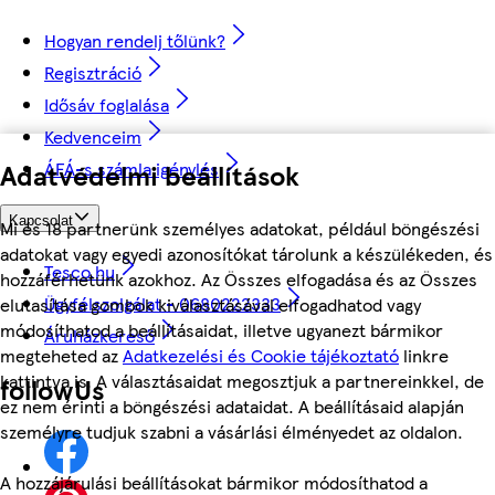
Hogyan rendelj tőlünk?
Regisztráció
Idősáv foglalása
Kedvenceim
Adatvédelmi beállítások
ÁFÁ-s számla igénylés
Kapcsolat
Mi és 18 partnerünk személyes adatokat, például böngészési
adatokat vagy egyedi azonosítókat tárolunk a készülékeden, és
Tesco.hu
hozzáférhetünk azokhoz. Az Összes elfogadása és az Összes
Ügyfélszolgálat - 0680222333
elutasítása gombok kiválasztásával elfogadhatod vagy
módosíthatod a beállításaidat, illetve ugyanezt bármikor
Áruházkereső
megteheted az
Adatkezelési és Cookie tájékoztató
linkre
kattintva is. A választásaidat megosztjuk a partnereinkkel, de
followUs
ez nem érinti a böngészési adataidat. A beállításaid alapján
személyre tudjuk szabni a vásárlási élményedet az oldalon.
A hozzájárulási beállításokat bármikor módosíthatod a