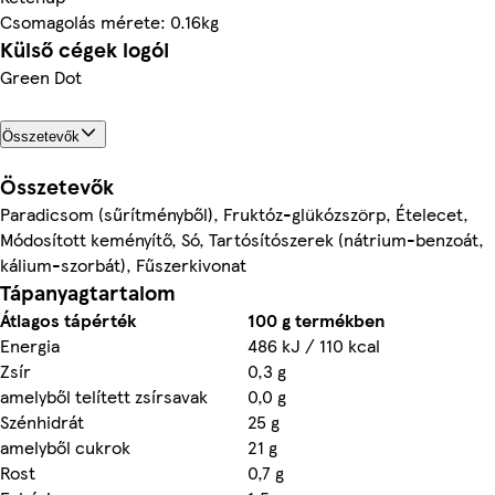
Csomagolás mérete: 0.16kg
Külső cégek logói
Green Dot
Összetevők
Összetevők
Paradicsom (sűrítményből), Fruktóz-glükózszörp, Ételecet,
Módosított keményítő, Só, Tartósítószerek (nátrium-benzoát,
kálium-szorbát), Fűszerkivonat
Tápanyagtartalom
Átlagos tápérték
100 g termékben
Energia
486 kJ / 110 kcal
Zsír
0,3 g
amelyből telített zsírsavak
0,0 g
Szénhidrát
25 g
amelyből cukrok
21 g
Rost
0,7 g