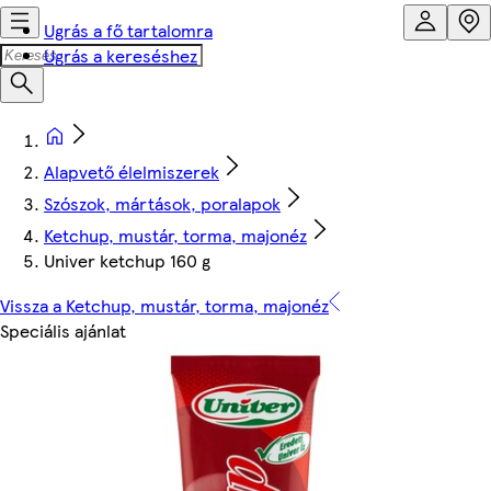
Ugrás a fő tartalomra
Ugrás a kereséshez
Alapvető élelmiszerek
Szószok, mártások, poralapok
Ketchup, mustár, torma, majonéz
Univer ketchup 160 g
Vissza a Ketchup, mustár, torma, majonéz
Speciális ajánlat