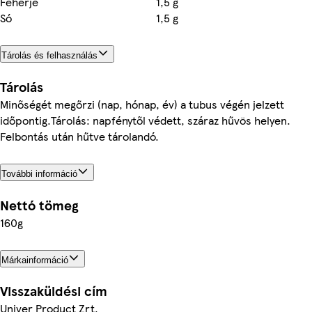
Fehérje
1,5 g
Só
1,5 g
Tárolás és felhasználás
Tárolás
Minőségét megőrzi (nap, hónap, év) a tubus végén jelzett
időpontig.Tárolás: napfénytől védett, száraz hűvös helyen.
Felbontás után hűtve tárolandó.
További információ
Nettó tömeg
160g
Márkainformáció
Visszaküldési cím
Univer Product Zrt.