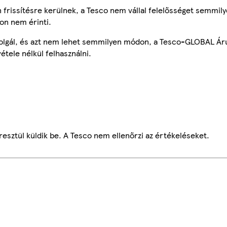
frissítésre kerülnek, a Tesco nem vállal felelősséget semmily
on nem érinti.
szolgál, és azt nem lehet semmilyen módon, a Tesco-GLOBAL Ár
étele nélkül felhasználni.
esztül küldik be. A Tesco nem ellenőrzi az értékeléseket.