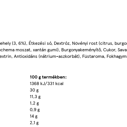
hely (3, 6%), Étkezési só, Dextróz, Növényi rost (citrus, burgon
t euchema moszat, xantán gumi), Burgonyakeményítő, Cukor, Sav
extrin, Antioxidáns (nátrium-aszkorbát), Füstaroma, Fokhagym
100 g termékben:
1368 kJ/331 kcal
30 g
11,3 g
1,2 g
0,9 g
14 g
2,1 g