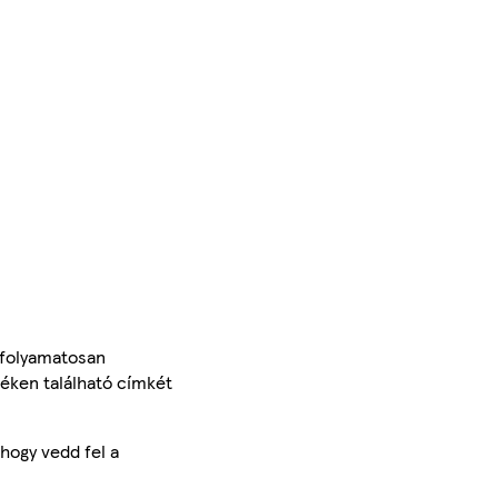
 folyamatosan
méken található címkét
hogy vedd fel a