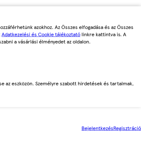
 hozzáférhetünk azokhoz. Az Összes elfogadása és az Összes
z
Adatkezelési és Cookie tájékoztató
linkre kattintva is. A
szabni a vásárlási élményedet az oldalon.
ése az eszközön. Személyre szabott hirdetések és tartalmak,
Bejelentkezés
Regisztráció