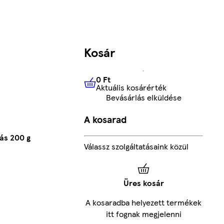
Kosár
0 Ft
Aktuális kosárérték
0 Ft
Aktuális kosárérték
Bevásárlás elküldése
A kosarad
ás 200 g
Válassz szolgáltatásaink közül
Üres kosár
A kosaradba helyezett termékek
itt fognak megjelenni