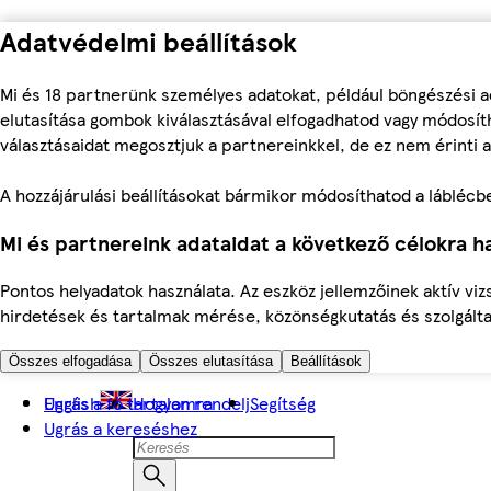
Adatvédelmi beállítások
Mi és 18 partnerünk személyes adatokat, például böngészési a
elutasítása gombok kiválasztásával elfogadhatod vagy módosíth
választásaidat megosztjuk a partnereinkkel, de ez nem érinti a
A hozzájárulási beállításokat bármikor módosíthatod a láblécben 
Mi és partnereink adataidat a következő célokra ha
Pontos helyadatok használata. Az eszköz jellemzőinek aktív viz
hirdetések és tartalmak mérése, közönségkutatás és szolgálta
Összes elfogadása
Összes elutasítása
Beállítások
Ugrás a fő tartalomra
English
Hogyan rendelj
Segítség
Ugrás a kereséshez