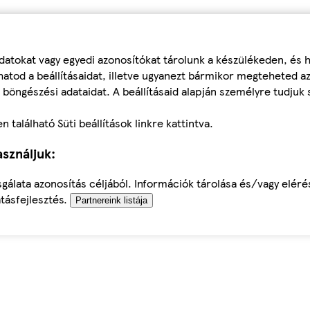
datokat vagy egyedi azonosítókat tárolunk a készülékeden, és
atod a beállításaidat, illetve ugyanezt bármikor megteheted a
 böngészési adataidat. A beállításaid alapján személyre tudjuk 
található Süti beállítások linkre kattintva.
sználjuk:
sgálata azonosítás céljából. Információk tárolása és/vagy elér
tásfejlesztés.
Partnereink listája