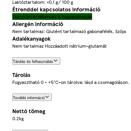
Laktóztartalom: <0,1 g/ 100 g
Étrenddel kapcsolatos információ
Tejcukor-érzékenyek is fogyaszthatják
Allergén információ
Nem tartalmaz: Glutént tartalmazó gabonafélék, Szója
Adalékanyagok
Nem tartalmaz Hozzáadott nátrium-glutamát
Tárolás és felhasználás
Tárolás
Fogyasztható 0 - +5°C-on tárolva: lásd a csomagoláson.
További információ
Nettó tömeg
0.2kg