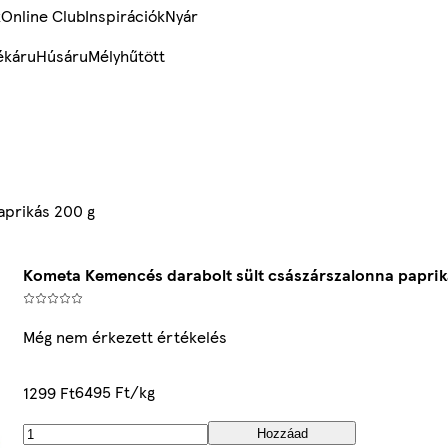
k
Online Club
Inspirációk
Nyár
ékáru
Húsáru
Mélyhűtött
aprikás 200 g
Kometa Kemencés darabolt sült császárszalonna paprik
Még nem érkezett értékelés
6495 Ft/kg
1299 Ft
Hozzáad