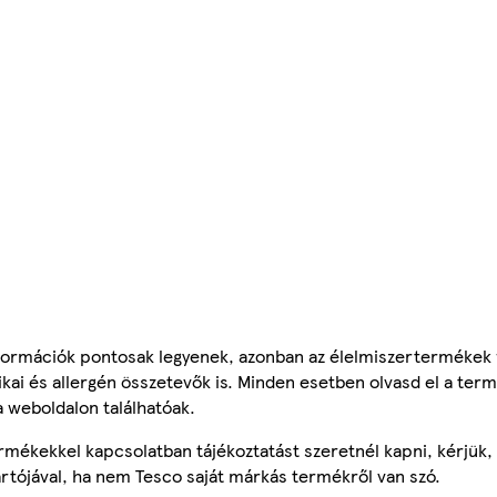
ormációk pontosak legyenek, azonban az élelmiszertermékek
tikai és allergén összetevők is. Minden esetben olvasd el a ter
a weboldalon találhatóak.
mékekkel kapcsolatban tájékoztatást szeretnél kapni, kérjük, 
ártójával, ha nem Tesco saját márkás termékről van szó.