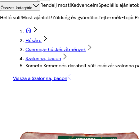
Rendelj most!
Kedvenceim
Speciális ajánlato
Összes kategória
Helló suli!
Most ajánlott!
Zöldség és gyümölcs
Tejtermék-tojás
P
Húsáru
Csemege húskészítmények
Szalonna, bacon
Kometa Kemencés darabolt sült császárszalonna p
Vissza a Szalonna, bacon