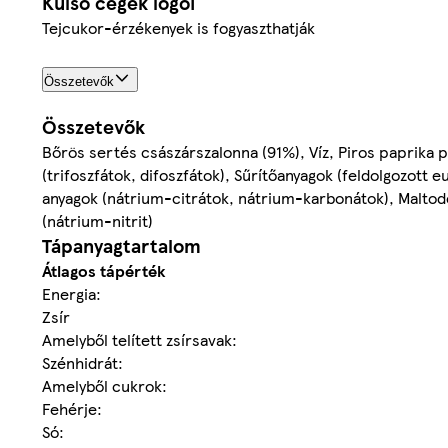
Külső cégek logói
Tejcukor-érzékenyek is fogyaszthatják
Összetevők
Összetevők
Bőrös sertés császárszalonna (91%), Víz, Piros paprika pe
(trifoszfátok, difoszfátok), Sűrítőanyagok (feldolgozot
anyagok (nátrium-citrátok, nátrium-karbonátok), Maltod
(nátrium-nitrit)
Tápanyagtartalom
Átlagos tápérték
Energia:
Zsír
Amelyből telített zsírsavak:
Szénhidrát:
Amelyből cukrok:
Fehérje:
Só: