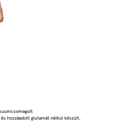
vákuumcsomagolt
s hozzáadott glutamát nélkül készült.