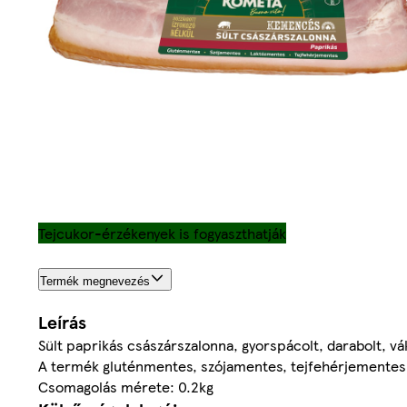
Tejcukor-érzékenyek is fogyaszthatják
Termék megnevezés
Leírás
Sült paprikás császárszalonna, gyorspácolt, darabolt, 
A termék gluténmentes, szójamentes, tejfehérjementes é
Csomagolás mérete: 0.2kg