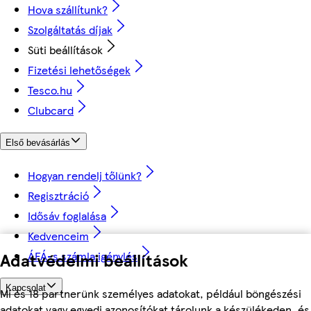
Hova szállítunk?
Szolgáltatás díjak
Süti beállítások
Fizetési lehetőségek
Tesco.hu
Clubcard
Első bevásárlás
Hogyan rendelj tőlünk?
Regisztráció
Idősáv foglalása
Kedvenceim
ÁFÁ-s számla igénylés
Adatvédelmi beállítások
Kapcsolat
Mi és 18 partnerünk személyes adatokat, például böngészési
adatokat vagy egyedi azonosítókat tárolunk a készülékeden, és