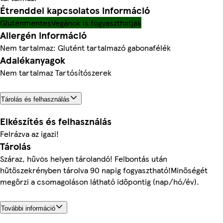
Étrenddel kapcsolatos információ
Gluténmentes
Vegánok is fogyaszthatják
Allergén információ
Nem tartalmaz: Glutént tartalmazó gabonafélék
Adalékanyagok
Nem tartalmaz Tartósítószerek
Tárolás és felhasználás
Elkészítés és felhasználás
Felrázva az igazi!
Tárolás
Száraz, hűvös helyen tárolandó! Felbontás után
hűtőszekrényben tárolva 90 napig fogyasztható!Minőségét
megőrzi a csomagoláson látható időpontig (nap/hó/év).
További információ