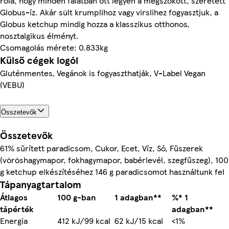
róla, hogy minden falatban ott legyen a megszokott, szeretett
Globus-íz. Akár sült krumplihoz vagy virslihez fogyasztjuk, a
Globus ketchup mindig hozza a klasszikus otthonos,
nosztalgikus élményt.
Csomagolás mérete: 0.833kg
Külső cégek logói
Gluténmentes, Vegánok is fogyaszthatják, V-Label Vegan
(VEBU)
Összetevők
Összetevők
61% sűrített paradicsom, Cukor, Ecet, Víz, Só, Fűszerek
(vöröshagymapor, fokhagymapor, babérlevél, szegfűszeg), 100
g ketchup elkészítéséhez 146 g paradicsomot használtunk fel
Tápanyagtartalom
Átlagos
100 g-ban
1 adagban**
%* 1
tápérték
adagban**
Energia
412 kJ/99 kcal
62 kJ/15 kcal
<1%