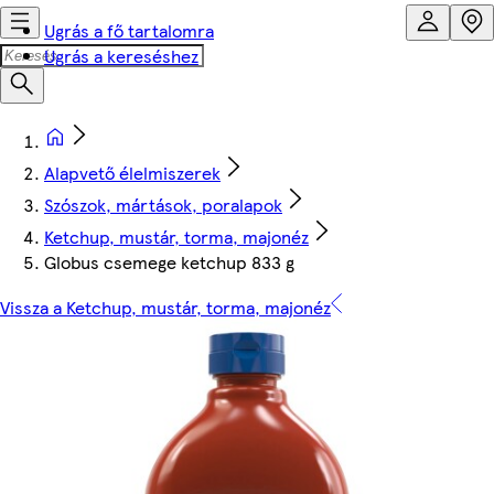
Ugrás a fő tartalomra
Ugrás a kereséshez
Alapvető élelmiszerek
Szószok, mártások, poralapok
Ketchup, mustár, torma, majonéz
Globus csemege ketchup 833 g
Vissza a Ketchup, mustár, torma, majonéz