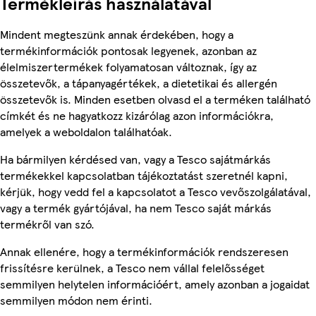
Termékleírás használatával
Mindent megteszünk annak érdekében, hogy a
termékinformációk pontosak legyenek, azonban az
élelmiszertermékek folyamatosan változnak, így az
összetevők, a tápanyagértékek, a dietetikai és allergén
összetevők is. Minden esetben olvasd el a terméken található
címkét és ne hagyatkozz kizárólag azon információkra,
amelyek a weboldalon találhatóak.
Ha bármilyen kérdésed van, vagy a Tesco sajátmárkás
termékekkel kapcsolatban tájékoztatást szeretnél kapni,
kérjük, hogy vedd fel a kapcsolatot a Tesco vevőszolgálatával,
vagy a termék gyártójával, ha nem Tesco saját márkás
termékről van szó.
Annak ellenére, hogy a termékinformációk rendszeresen
frissítésre kerülnek, a Tesco nem vállal felelősséget
semmilyen helytelen információért, amely azonban a jogaidat
semmilyen módon nem érinti.