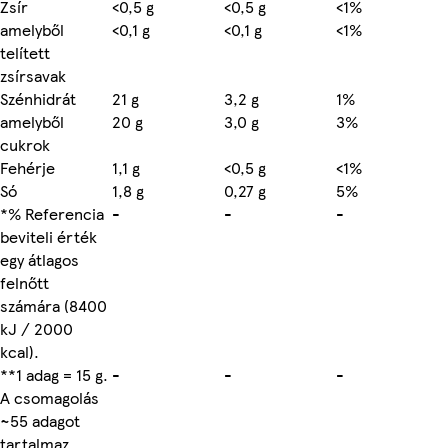
Zsír
<0,5 g
<0,5 g
<1%
amelyből
<0,1 g
<0,1 g
<1%
telített
zsírsavak
Szénhidrát
21 g
3,2 g
1%
amelyből
20 g
3,0 g
3%
cukrok
Fehérje
1,1 g
<0,5 g
<1%
Só
1,8 g
0,27 g
5%
*% Referencia
-
-
-
beviteli érték
egy átlagos
felnőtt
számára (8400
kJ / 2000
kcal).
**1 adag = 15 g.
-
-
-
A csomagolás
~55 adagot
tartalmaz.