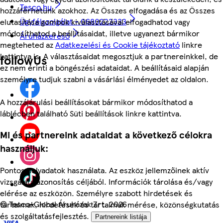
Tesco.hu
hozzáférhetünk azokhoz. Az Összes elfogadása és az Összes
Ügyfélszolgálat - 0680222333
elutasítása gombok kiválasztásával elfogadhatod vagy
módosíthatod a beállításaidat, illetve ugyanezt bármikor
Áruházkereső
megteheted az
Adatkezelési és Cookie tájékoztató
linkre
kattintva is. A választásaidat megosztjuk a partnereinkkel, de
followUs
ez nem érinti a böngészési adataidat. A beállításaid alapján
személyre tudjuk szabni a vásárlási élményedet az oldalon.
A hozzájárulási beállításokat bármikor módosíthatod a
láblécben található Süti beállítások linkre kattintva.
Mi és partnereink adataidat a következő célokra
használjuk:
Pontos helyadatok használata. Az eszköz jellemzőinek aktív
vizsgálata azonosítás céljából. Információk tárolása és/vagy
elérése az eszközön. Személyre szabott hirdetések és
©
Tesco-Global Áruházak Zrt. 2026
tartalmak, hirdetések és tartalmak mérése, közönségkutatás
és szolgáltatásfejlesztés.
Partnereink listája