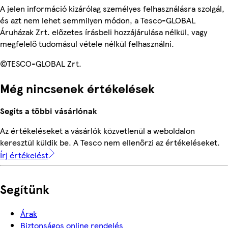
A jelen információ kizárólag személyes felhasználásra szolgál,
és azt nem lehet semmilyen módon, a Tesco-GLOBAL
Áruházak Zrt. előzetes írásbeli hozzájárulása nélkül, vagy
megfelelő tudomásul vétele nélkül felhasználni.
©TESCO-GLOBAL Zrt.
Még nincsenek értékelések
Segíts a többi vásárlónak
Az értékeléseket a vásárlók közvetlenül a weboldalon
keresztül küldik be. A Tesco nem ellenőrzi az értékeléseket.
Írj értékelést
Segítünk
Árak
Biztonságos online rendelés