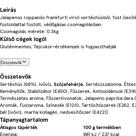
Leírás
Jalapenos roppanós frankfurti virsli sertéshúsból, füst ízesít
füstoldattal füstölt, védőgázas csomagolásban.
Csomagolás mérete: 0.3kg
Külső cégek logói
Gluténmentes, Tejcukor-érzékenyek is fogyaszthatják
Összetevők
Összetevők
Sertéshús (68%), Ivóvíz,
Szójafehérje
, Sertészszalonna, Étkez
Keményítők, Stabilizátor (E450), Fűszerek, Antioxidánsok (E316
Természetes aroma, Fűszerkivonatok, Jalapeno paprika dara (
Aromák, Füstaroma, Színezék (E120), Tartósítószerek (E262, E
bél [ivóvíz, marha kollagén, nedvesítőszer (E422)]
Tápanyagtartalom
Átlagos tápérték
100 g termékben
Energia:
981 kJ / 237 kcal