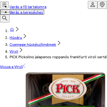
Ugrás a fő tartalomra
Ugrás a kereséshez
Húsáru
Csemege húskészítmények
Virsli
PICK Pickolino jalapenos roppanós frankfurti virsli sert
Vissza a Virsli