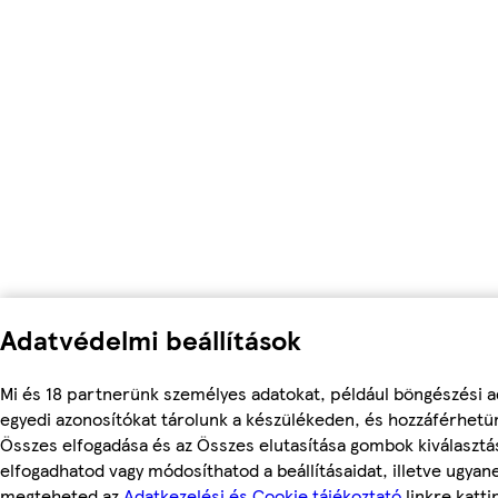
Adatvédelmi beállítások
Mi és 18 partnerünk személyes adatokat, például böngészési a
egyedi azonosítókat tárolunk a készülékeden, és hozzáférhetü
Összes elfogadása és az Összes elutasítása gombok kiválasztá
elfogadhatod vagy módosíthatod a beállításaidat, illetve ugyan
megteheted az
Adatkezelési és Cookie tájékoztató
linkre kattin