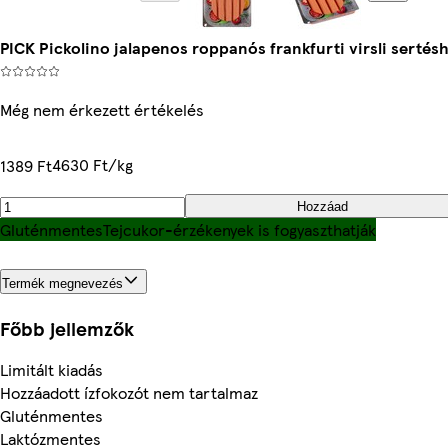
PICK Pickolino jalapenos roppanós frankfurti virsli sertés
Még nem érkezett értékelés
4630 Ft/kg
1389 Ft
Hozzáad
Gluténmentes
Tejcukor-érzékenyek is fogyaszthatják
Termék megnevezés
Főbb jellemzők
Limitált kiadás
Hozzáadott ízfokozót nem tartalmaz
Gluténmentes
Laktózmentes