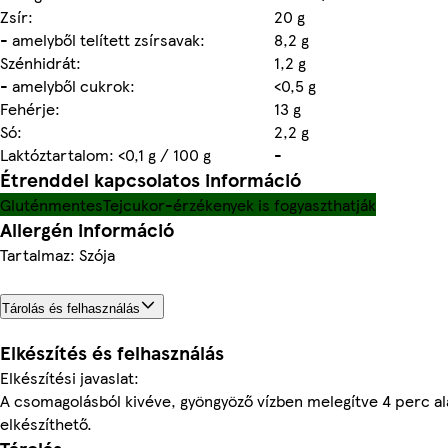
Zsír:
20 g
- amelyből telített zsírsavak:
8,2 g
Szénhidrát:
1,2 g
- amelyből cukrok:
<0,5 g
Fehérje:
13 g
Só:
2,2 g
Laktóztartalom: <0,1 g / 100 g
-
Étrenddel kapcsolatos információ
Gluténmentes
Tejcukor-érzékenyek is fogyaszthatják
Allergén információ
Tartalmaz: Szója
Tárolás és felhasználás
Elkészítés és felhasználás
Elkészítési javaslat:
A csomagolásból kivéve, gyöngyöző vízben melegítve 4 perc al
elkészíthető.