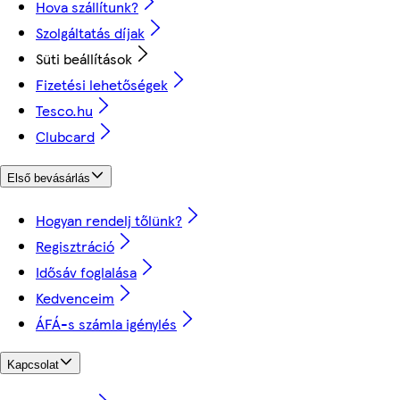
Hova szállítunk?
Szolgáltatás díjak
Süti beállítások
Fizetési lehetőségek
Tesco.hu
Clubcard
Első bevásárlás
Hogyan rendelj tőlünk?
Regisztráció
Idősáv foglalása
Kedvenceim
ÁFÁ-s számla igénylés
Kapcsolat