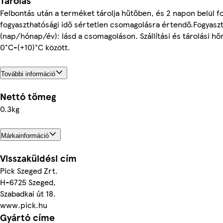
Tárolás
Felbontás után a terméket tárolja hűtőben, és 2 napon belül fo
fogyaszthatósági idő sértetlen csomagolásra értendő.Fogyasz
(nap/hónap/év): lásd a csomagoláson. Szállítási és tárolási h
0°C-(+10)°C között.
További információ
Nettó tömeg
0.3kg
Márkainformáció
Visszaküldési cím
Pick Szeged Zrt.
H-6725 Szeged,
Szabadkai út 18.
www.pick.hu
Gyártó címe