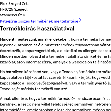
Pick Szeged Zrt.
H-6725 Szeged,
Szabadkai út 18.
Kategória összes termékének megtekintése
Termékleírás használatával
Mindent megteszünk annak érdekében, hogy a termékinformá
legyenek, azonban az élelmiszertermékek folyamatosan változn
összetevők, a tápanyagértékek, a dietetikai és allergén összet
Minden esetben olvasd el a terméken található címkét és ne h
kizárólag azon információkra, amelyek a weboldalon találhatóa
Ha bármilyen kérdésed van, vagy a Tesco sajátmárkás termék
kapcsolatban tájékoztatást szeretnél kapni, kérjük, hogy vedd 
kapcsolatot a Tesco vevőszolgálatával, vagy a termék gyártójá
Tesco saját márkás termékről van szó.
Annak ellenére, hogy a termékinformációk rendszeresen friss
kerülnek, a Tesco nem vállal felelősséget semmilyen helytelen
információért, amely azonban a jogaidat semmilyen módon nem