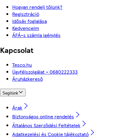
Hogyan rendelj tőlünk?
Regisztráció
Idősáv foglalása
Kedvenceim
ÁFÁ-s számla igénylés
Kapcsolat
Tesco.hu
Ügyfélszolgálat - 0680222333
Áruházkereső
Segítünk
Árak
Biztonságos online rendelés
Általános Szerződési Feltételek
Adatkezelési és Cookie tájékoztató