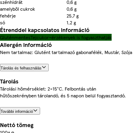
szénhidrát
0,6 g
amelyből cukrok
0,6 g
fehérje
25,7 g
só
1,2 g
Étrenddel kapcsolatos információ
Gluténmentes
Tejcukor-érzékenyek is fogyaszthatják
Allergén információ
Nem tartalmaz: Glutént tartalmazó gabonafélék, Mustár, Szója
Tárolás és felhasználás
Tárolás
Tárolási hőmérséklet: 2-15°C. Felbontás után
hűtőszekrényben tárolandó, és 5 napon belül fogyasztandó.
További információ
Nettó tömeg
100g ℮