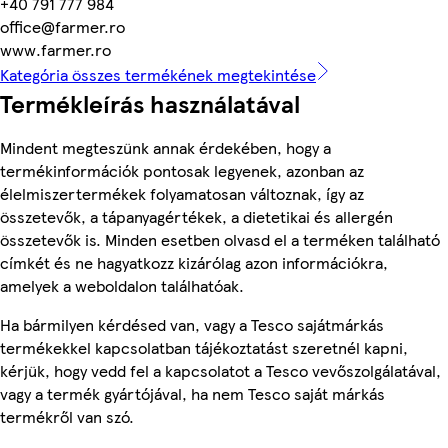
+40 791 777 984
office@farmer.ro
www.farmer.ro
Kategória összes termékének megtekintése
Termékleírás használatával
Mindent megteszünk annak érdekében, hogy a
termékinformációk pontosak legyenek, azonban az
élelmiszertermékek folyamatosan változnak, így az
összetevők, a tápanyagértékek, a dietetikai és allergén
összetevők is. Minden esetben olvasd el a terméken található
címkét és ne hagyatkozz kizárólag azon információkra,
amelyek a weboldalon találhatóak.
Ha bármilyen kérdésed van, vagy a Tesco sajátmárkás
termékekkel kapcsolatban tájékoztatást szeretnél kapni,
kérjük, hogy vedd fel a kapcsolatot a Tesco vevőszolgálatával,
vagy a termék gyártójával, ha nem Tesco saját márkás
termékről van szó.