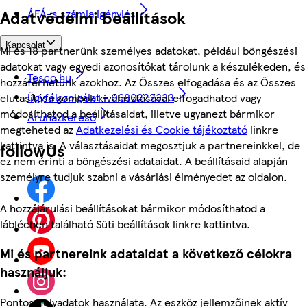
ÁFÁ-s számla igénylés
Adatvédelmi beállítások
Kapcsolat
Mi és 18 partnerünk személyes adatokat, például böngészési
adatokat vagy egyedi azonosítókat tárolunk a készülékeden, és
Tesco.hu
hozzáférhetünk azokhoz. Az Összes elfogadása és az Összes
Ügyfélszolgálat - 0680222333
elutasítása gombok kiválasztásával elfogadhatod vagy
módosíthatod a beállításaidat, illetve ugyanezt bármikor
Áruházkereső
megteheted az
Adatkezelési és Cookie tájékoztató
linkre
kattintva is. A választásaidat megosztjuk a partnereinkkel, de
followUs
ez nem érinti a böngészési adataidat. A beállításaid alapján
személyre tudjuk szabni a vásárlási élményedet az oldalon.
A hozzájárulási beállításokat bármikor módosíthatod a
láblécben található Süti beállítások linkre kattintva.
Mi és partnereink adataidat a következő célokra
használjuk:
Pontos helyadatok használata. Az eszköz jellemzőinek aktív