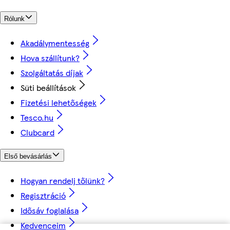
Rólunk
Akadálymentesség
Hova szállítunk?
Szolgáltatás díjak
Süti beállítások
Fizetési lehetőségek
Tesco.hu
Clubcard
Első bevásárlás
Hogyan rendelj tőlünk?
Regisztráció
Idősáv foglalása
Kedvenceim