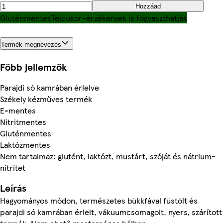
Hozzáad
Gluténmentes
Tejcukor-érzékenyek is fogyaszthatják
Termék megnevezés
Főbb jellemzők
Parajdi só kamrában érlelve
Székely kézműves termék
E-mentes
Nitritmentes
Gluténmentes
Laktózmentes
Nem tartalmaz: glutént, laktózt, mustárt, szóját és nátrium-
nitritet
Leírás
Hagyományos módon, természetes bükkfával füstölt és
parajdi só kamrában érlelt, vákuumcsomagolt, nyers, szárított