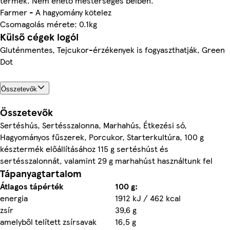
termék. Nem ehető mesterséges bélben.
Farmer - A hagyomány kötelez
Csomagolás mérete: 0.1kg
Külső cégek logói
Gluténmentes, Tejcukor-érzékenyek is fogyaszthatják, Green
Dot
Összetevők
Összetevők
Sertéshús, Sertésszalonna, Marhahús, Étkezési só,
Hagyományos fűszerek, Porcukor, Starterkultúra, 100 g
késztermék előállításához 115 g sertéshúst és
sertésszalonnát, valamint 29 g marhahúst használtunk fel
Tápanyagtartalom
Átlagos tápérték
100 g:
energia
1912 kJ / 462 kcal
zsír
39,6 g
amelyből telített zsírsavak
16,5 g