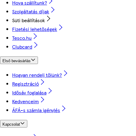
Hova szállítunk?
Szolgáltatás díjak
Süti beállítások
Fizetési lehetőségek
Tesco.hu
Clubcard
Első bevásárlás
Hogyan rendelj tőlünk?
Regisztráció
Idősáv foglalása
Kedvenceim
ÁFÁ-s számla igénylés
Kapcsolat