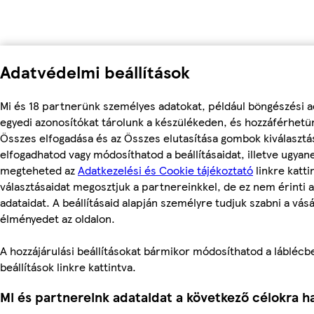
Adatvédelmi beállítások
Mi és 18 partnerünk személyes adatokat, például böngészési a
egyedi azonosítókat tárolunk a készülékeden, és hozzáférhetü
Összes elfogadása és az Összes elutasítása gombok kiválasztá
elfogadhatod vagy módosíthatod a beállításaidat, illetve ugyan
megteheted az
Adatkezelési és Cookie tájékoztató
linkre kattin
választásaidat megosztjuk a partnereinkkel, de ez nem érinti 
adataidat. A beállításaid alapján személyre tudjuk szabni a vásá
élményedet az oldalon.
A hozzájárulási beállításokat bármikor módosíthatod a láblécbe
beállítások linkre kattintva.
Mi és partnereink adataidat a következő célokra ha