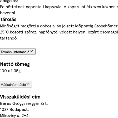
Adagolás:
Felnőtteknek naponta 1 kapszula. A kapszulát étkezés közben 
bevenni.
Tárolás
Minőségét megőrzi a doboz alján jelzett időpontig.Szobahőmér
25°C között) száraz, napfénytől védett helyen, lezárt csomago
tartandó.
További információ
Nettó tömeg
100 x 1.35g
Márkainformáció
Visszaküldési cím
Béres Gyógyszergyár Zrt.
1037 Budapest,
Mikoviny u. 2-4.