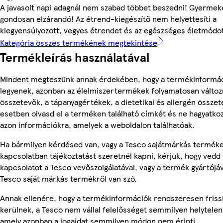
A javasolt napi adagnál nem szabad többet beszedni! Gyermeke
gondosan elzárandó! Az étrend-kiegészítő nem helyettesíti a
kiegyensúlyozott, vegyes étrendet és az egészséges életmódo
Kategória összes termékének megtekintése
Termékleírás használatával
Mindent megteszünk annak érdekében, hogy a termékinformá
legyenek, azonban az élelmiszertermékek folyamatosan változn
összetevők, a tápanyagértékek, a dietetikai és allergén összet
esetben olvasd el a terméken található címkét és ne hagyatkoz
azon információkra, amelyek a weboldalon találhatóak.
Ha bármilyen kérdésed van, vagy a Tesco sajátmárkás termék
kapcsolatban tájékoztatást szeretnél kapni, kérjük, hogy vedd 
kapcsolatot a Tesco vevőszolgálatával, vagy a termék gyártójá
Tesco saját márkás termékről van szó.
Annak ellenére, hogy a termékinformációk rendszeresen friss
kerülnek, a Tesco nem vállal felelősséget semmilyen helytelen
amely azonban a jogaidat semmilyen módon nem érinti.