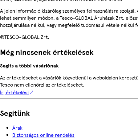
A jelen információ kizárólag személyes felhasználásra szolgál,
lehet semmilyen módon, a Tesco-GLOBAL Áruházak Zrt. előzet
hozzájárulása nélkül, vagy megfelelő tudomásul vétele nélkül f
©TESCO-GLOBAL Zrt.
Még nincsenek értékelések
Segíts a többi vásárlónak
Az értékeléseket a vásárlók közvetlenül a weboldalon keresztül
Tesco nem ellenőrzi az értékeléseket.
Írj értékelést
Segítünk
Árak
Biztonságos online rendelés