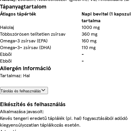
Tápanyagtartalom
Átlagos tápérték
Napi bevitel (1 kapszu
tartalma
Halolaj
1000 mg
Többszörösen telítetlen zsírsav
360 mg
Omega-3 zsírsav (EPA)
160 mg
Omega-3- zsírsav (DHA)
110 mg
Ebből
-
Ebből
-
Allergén információ
Tartalmaz: Hal
Tárolás és felhasználás
Elkészítés és felhasználás
Alkalmazása javasolt:
Kevés tengeri eredetű táplálék (pl. hal) fogyasztásából adódó
kiegyensúlyozatlan táplálkozás esetén.