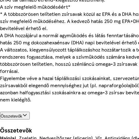
A szív megfelelő működéséért*
* A többszörösen telítetlen zsírsavak közül az EPA és a DHA ho
szív megfelelő működéséhez. A kedvező hatás 250 mg EPA+DH
bevitelével érhető el.
A DHA hozzájárul a normál agyműködés és látás fenntartásáho
hatás 250 mg dokozahexaénsav (DHA) napi bevitelével érhető 
A változatos, kiegyensúlyozott táplálkozáshoz hozzátartozik a t
rendszeres fogyasztása, melyek a szívműködés számára kedv
többszörösen telítetlen, hosszú szénláncú omega-3 zsírsava
forrásai.
Figyelembe véve a hazai táplálkozási szokásainkat, szervezet
zsírsavakból elegendő mennyiséghez jut (pl. napraforgóolajból)
azonban halfogyasztási szokásainkra az omega-3 zsírsav bevit
nem kielégítő.
Összetevők
Összetevők
Halolaj
, Zselatin, Nedvesítőszer (glicerin), Víz, Antioxidáns (dl