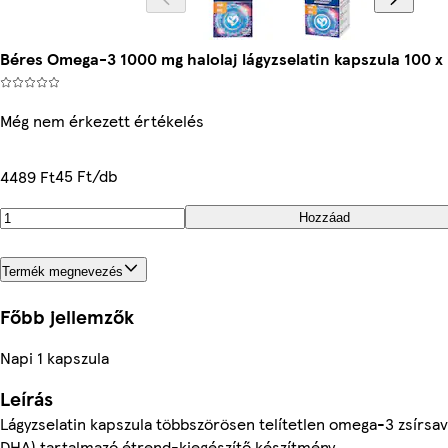
Béres Omega-3 1000 mg halolaj lágyzselatin kapszula 100 x 1
Még nem érkezett értékelés
45 Ft/db
4489 Ft
Hozzáad
Termék megnevezés
Főbb jellemzők
Napi 1 kapszula
Leírás
Lágyzselatin kapszula többszörösen telítetlen omega-3 zsírsav
DHA) tartalmazó étrend-kiegészítő készítmény.