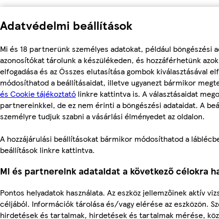
Adatvédelmi beállítások
Mi és 18 partnerünk személyes adatokat, például böngészési a
azonosítókat tárolunk a készülékeden, és hozzáférhetünk azo
elfogadása és az Összes elutasítása gombok kiválasztásával el
módosíthatod a beállításaidat, illetve ugyanezt bármikor meg
és Cookie tájékoztató
linkre kattintva is. A választásaidat mego
partnereinkkel, de ez nem érinti a böngészési adataidat. A beál
személyre tudjuk szabni a vásárlási élményedet az oldalon.
A hozzájárulási beállításokat bármikor módosíthatod a láblécbe
beállítások linkre kattintva.
Mi és partnereink adataidat a következő célokra ha
Pontos helyadatok használata. Az eszköz jellemzőinek aktív viz
céljából. Információk tárolása és/vagy elérése az eszközön. S
hirdetések és tartalmak, hirdetések és tartalmak mérése, kö