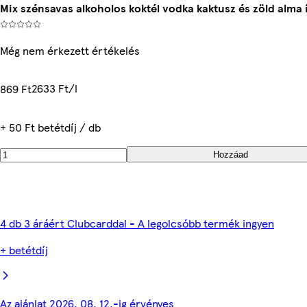
Mix szénsavas alkoholos koktél vodka kaktusz és zöld alma í
Még nem érkezett értékelés
2633 Ft/l
869 Ft
+ 50 Ft betétdíj / db
Hozzáad
4 db 3 áráért Clubcarddal - A legolcsóbb termék ingyen
+ betétdíj
Az ajánlat 2026. 08. 12.-ig érvényes