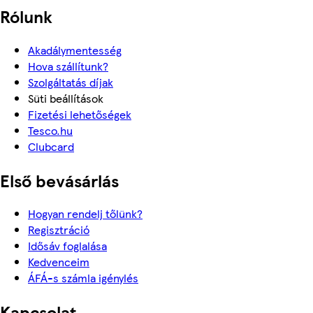
Rólunk
Akadálymentesség
Hova szállítunk?
Szolgáltatás díjak
Süti beállítások
Fizetési lehetőségek
Tesco.hu
Clubcard
Első bevásárlás
Hogyan rendelj tőlünk?
Regisztráció
Idősáv foglalása
Kedvenceim
ÁFÁ-s számla igénylés
Kapcsolat