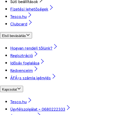
Süti beállítások
Fizetési lehetőségek
Tesco.hu
Clubcard
Első bevásárlás
Hogyan rendelj tőlünk?
Regisztráció
Idősáv foglalása
Kedvenceim
ÁFÁ-s számla igénylés
Kapcsolat
Tesco.hu
Ügyfélszolgálat - 0680222333