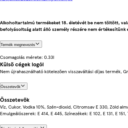
Alkoholtartalmú termékeket 18. életévét be nem töltött, va
befolyásoltság alatt álló személy részére nem értékesítünk 
Termék megnevezés
Csomagolás mérete: 0.33l
Külső cégek logói
Nem újrahasználható kötelezően visszaváltási díjas termék, G
Összetevők
Összetevők
Víz, Cukor, Vodka 10%, Szén-dioxid, Citromsav E 330, Zöld al
Emulgeálószerek: E 414, E 445, Színezékek: E 102, E 131, E 151, 