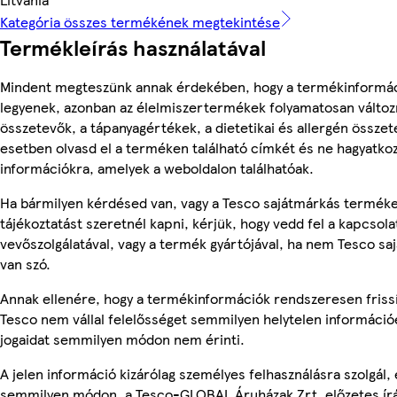
Kategória összes termékének megtekintése
Termékleírás használatával
Mindent megteszünk annak érdekében, hogy a termékinformá
legyenek, azonban az élelmiszertermékek folyamatosan változn
összetevők, a tápanyagértékek, a dietetikai és allergén összet
esetben olvasd el a terméken található címkét és ne hagyatkoz
információkra, amelyek a weboldalon találhatóak.
Ha bármilyen kérdésed van, vagy a Tesco sajátmárkás termék
tájékoztatást szeretnél kapni, kérjük, hogy vedd fel a kapcsola
vevőszolgálatával, vagy a termék gyártójával, ha nem Tesco s
van szó.
Annak ellenére, hogy a termékinformációk rendszeresen frissí
Tesco nem vállal felelősséget semmilyen helytelen információ
jogaidat semmilyen módon nem érinti.
A jelen információ kizárólag személyes felhasználásra szolgál,
semmilyen módon, a Tesco-GLOBAL Áruházak Zrt. előzetes írá