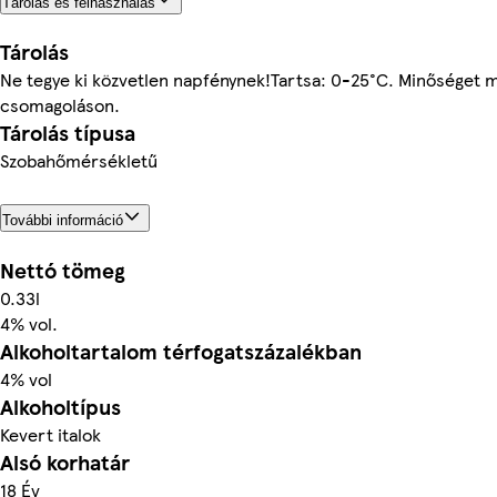
Tárolás és felhasználás
Tárolás
Ne tegye ki közvetlen napfénynek!Tartsa: 0-25°C. Minőséget m
csomagoláson.
Tárolás típusa
Szobahőmérsékletű
További információ
Nettó tömeg
0.33l
4% vol.
Alkoholtartalom térfogatszázalékban
4% vol
Alkoholtípus
Kevert italok
Alsó korhatár
18 Év