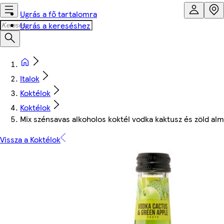
Ugrás a fő tartalomra
Ugrás a kereséshez
Italok
Koktélok
Koktélok
Mix szénsavas alkoholos koktél vodka kaktusz és zöld alm
Vissza a Koktélok