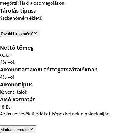
megőrzi: lásd a csomagoláson.
Tárolás típusa
Szobahőmérsékletű
További információ
Nettó tömeg
0.33l
4% vol.
Alkoholtartalom térfogatszázalékban
4% vol
Alkoholtípus
Kevert italok
Alsó korhatár
18 Év
Az összetevők üledéket képezhetnek a palack alján.
Márkainformáció