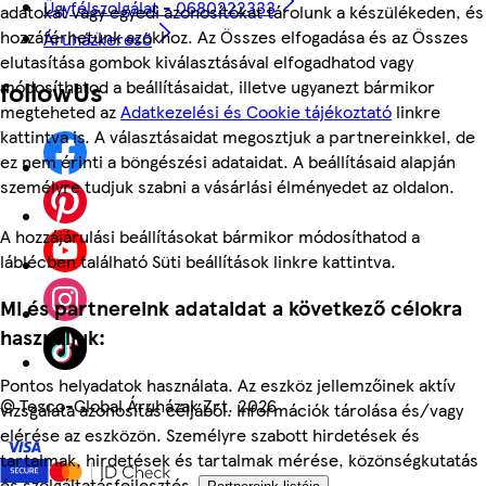
Ügyfélszolgálat - 0680222333
adatokat vagy egyedi azonosítókat tárolunk a készülékeden, és
hozzáférhetünk azokhoz. Az Összes elfogadása és az Összes
Áruházkereső
elutasítása gombok kiválasztásával elfogadhatod vagy
followUs
módosíthatod a beállításaidat, illetve ugyanezt bármikor
megteheted az
Adatkezelési és Cookie tájékoztató
linkre
kattintva is. A választásaidat megosztjuk a partnereinkkel, de
ez nem érinti a böngészési adataidat. A beállításaid alapján
személyre tudjuk szabni a vásárlási élményedet az oldalon.
A hozzájárulási beállításokat bármikor módosíthatod a
láblécben található Süti beállítások linkre kattintva.
Mi és partnereink adataidat a következő célokra
használjuk:
Pontos helyadatok használata. Az eszköz jellemzőinek aktív
©
Tesco-Global Áruházak Zrt. 2026
vizsgálata azonosítás céljából. Információk tárolása és/vagy
elérése az eszközön. Személyre szabott hirdetések és
tartalmak, hirdetések és tartalmak mérése, közönségkutatás
és szolgáltatásfejlesztés.