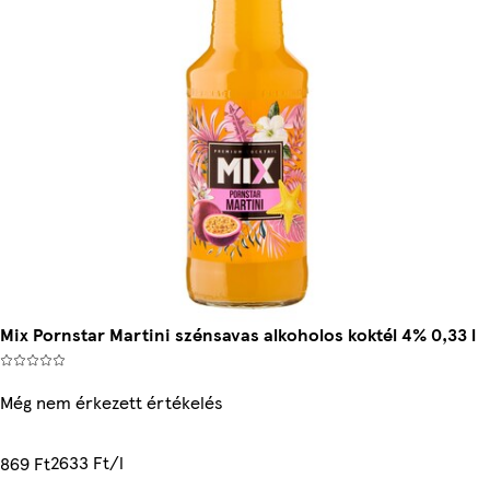
Mix Pornstar Martini szénsavas alkoholos koktél 4% 0,33 l
Még nem érkezett értékelés
2633 Ft/l
869 Ft