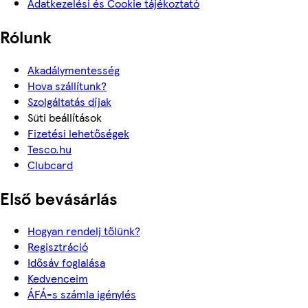
Adatkezelési és Cookie tájékoztató
Rólunk
Akadálymentesség
Hova szállítunk?
Szolgáltatás díjak
Süti beállítások
Fizetési lehetőségek
Tesco.hu
Clubcard
Első bevásárlás
Hogyan rendelj tőlünk?
Regisztráció
Idősáv foglalása
Kedvenceim
ÁFÁ-s számla igénylés