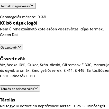
Termék megnevezés
Csomagolás mérete: 0.33l
Külső cégek logói
Nem újrahasználható kötelezően visszaváltási díjas termék,
Green Dot
Összetevők
Összetevők
Víz, Vodka 10%, Cukor, Szén-dioxid, Citromsav E 330, Maracuj
és egyéb aromák, Emulgeálószerek: E 414, E 445, Tartósítósze
E 211, Színezék E 110
Tárolás és felhasználás
Tárolás
Ne tegye ki közvetlen napfénynek!Tartsa: 0-25°C. Minőségét