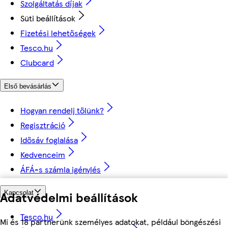
Szolgáltatás díjak
Süti beállítások
Fizetési lehetőségek
Tesco.hu
Clubcard
Első bevásárlás
Hogyan rendelj tőlünk?
Regisztráció
Idősáv foglalása
Kedvenceim
ÁFÁ-s számla igénylés
Adatvédelmi beállítások
Kapcsolat
Tesco.hu
Mi és 18 partnerünk személyes adatokat, például böngészési