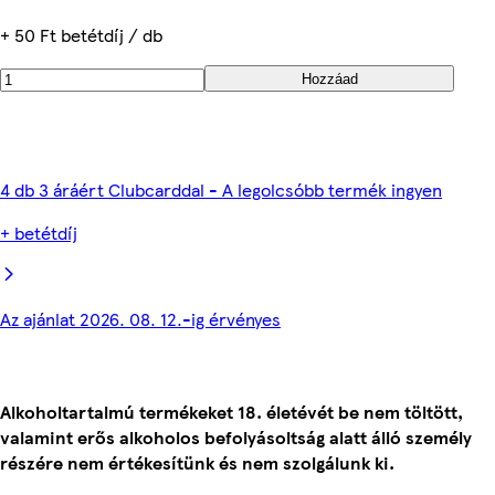
+ 50 Ft betétdíj / db
Hozzáad
4 db 3 áráért Clubcarddal - A legolcsóbb termék ingyen
+ betétdíj
Az ajánlat 2026. 08. 12.-ig érvényes
Alkoholtartalmú termékeket 18. életévét be nem töltött,
valamint erős alkoholos befolyásoltság alatt álló személy
részére nem értékesítünk és nem szolgálunk ki.