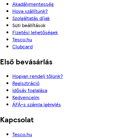
Akadálymentesség
Hova szállítunk?
Szolgáltatás díjak
Süti beállítások
Fizetési lehetőségek
Tesco.hu
Clubcard
Első bevásárlás
Hogyan rendelj tőlünk?
Regisztráció
Idősáv foglalása
Kedvenceim
ÁFÁ-s számla igénylés
Kapcsolat
Tesco.hu