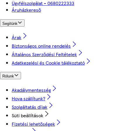
Ügyfélszolgálat - 0680222333
Áruházkereső
Segítünk
Árak
Biztonságos online rendelés
Általános Szerződési Feltételek
Adatkezelési és Cookie tájékoztató
Rólunk
Akadálymentesség
Hova szállítunk?
Szolgáltatás díjak
Süti beállítások
Fizetési lehetőségek