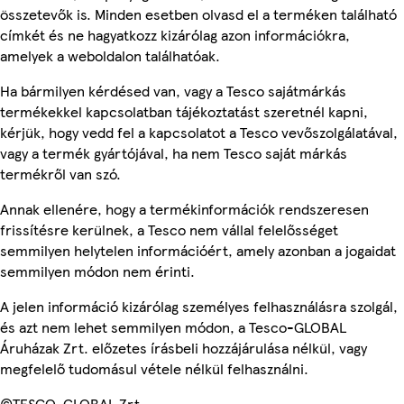
összetevők is. Minden esetben olvasd el a terméken található
címkét és ne hagyatkozz kizárólag azon információkra,
amelyek a weboldalon találhatóak.
Ha bármilyen kérdésed van, vagy a Tesco sajátmárkás
termékekkel kapcsolatban tájékoztatást szeretnél kapni,
kérjük, hogy vedd fel a kapcsolatot a Tesco vevőszolgálatával,
vagy a termék gyártójával, ha nem Tesco saját márkás
termékről van szó.
Annak ellenére, hogy a termékinformációk rendszeresen
frissítésre kerülnek, a Tesco nem vállal felelősséget
semmilyen helytelen információért, amely azonban a jogaidat
semmilyen módon nem érinti.
A jelen információ kizárólag személyes felhasználásra szolgál,
és azt nem lehet semmilyen módon, a Tesco-GLOBAL
Áruházak Zrt. előzetes írásbeli hozzájárulása nélkül, vagy
megfelelő tudomásul vétele nélkül felhasználni.
©TESCO-GLOBAL Zrt.