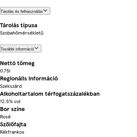
Tárolás és felhasználás
Tárolás típusa
Szobahőmérsékletű
További információ
Nettó tömeg
0.75l
Regionális információ
Szekszárd
Alkoholtartalom térfogatszázalékban
12.5% vol
Bor színe
Rosé
Szőlőfajta
Kékfrankos