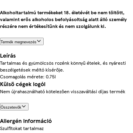
Alkoholtartalmú termékeket 18. életévét be nem töltött,
valamint erős alkoholos befolyásoltság alatt álló személy
részére nem értékesítünk és nem szolgálunk ki.
Termék megnevezés
Leírás
Tartalmas és gyümölcsös rozénk könnyű ételek, és nyáresti
beszélgetések méltó kísérője.
Csomagolás mérete: 0.75l
Külső cégek logói
Nem újrahasználható kötelezően visszaváltási díjas termék
Összetevők
Allergén információ
Szulfitokat tartalmaz