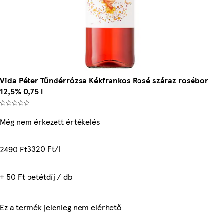
Vida Péter Tündérrózsa Kékfrankos Rosé száraz rosébor
12,5% 0,75 l
Még nem érkezett értékelés
3320 Ft/l
2490 Ft
+ 50 Ft betétdíj / db
Ez a termék jelenleg nem elérhető