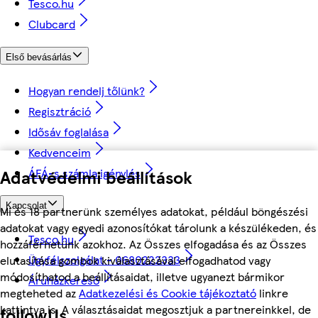
Tesco.hu
Clubcard
Első bevásárlás
Hogyan rendelj tőlünk?
Regisztráció
Idősáv foglalása
Kedvenceim
ÁFÁ-s számla igénylés
Adatvédelmi beállítások
Kapcsolat
Mi és 18 partnerünk személyes adatokat, például böngészési
adatokat vagy egyedi azonosítókat tárolunk a készülékeden, és
Tesco.hu
hozzáférhetünk azokhoz. Az Összes elfogadása és az Összes
Ügyfélszolgálat - 0680222333
elutasítása gombok kiválasztásával elfogadhatod vagy
módosíthatod a beállításaidat, illetve ugyanezt bármikor
Áruházkereső
megteheted az
Adatkezelési és Cookie tájékoztató
linkre
kattintva is. A választásaidat megosztjuk a partnereinkkel, de
followUs