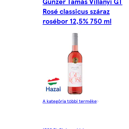
Günzer Tamás Villányi GT
Rosé classicus száraz
rosébor 12,5% 750 ml
A kategória többi terméke