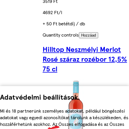
3519 Ft
4692 Ft/l
+ 50 Ft betétdíj / db
Quantity controls
Hozzáad
Hilltop Neszmélyi Merlot
Rosé száraz rozébor 12,5%
75 cl
Adatvédelmi beállítások
Mi és 18 partnerünk személyes adatokat, például böngészési
adatokat vagy egyedi azonosítókat tárolunk a készülékeden, és
hozzáférhetünk azokhoz. Az Összes elfogadása és az Összes