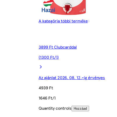
A kategória többi terméke
3899 Ft Clubcarddal
(1300 Ft/l)
Az ajánlat 2026. 08. 12.-ig érvényes
4939 Ft
1646 Ft/l
Quantity controls
Hozzáad