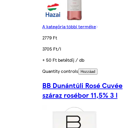
A kategória többi terméke
2779 Ft
3705 Ft/l
+ 50 Ft betétdíj / db
Quantity controls
Hozzáad
BB Dunántúli Rosé Cuvée
száraz rosébor 11,5% 3 l