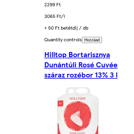
2299 Ft
3065 Ft/l
+ 50 Ft betétdíj / db
Quantity controls
Hozzáad
Hilltop Bortarisznya
Dunántúli Rosé Cuvée
száraz rozébor 13% 3 l