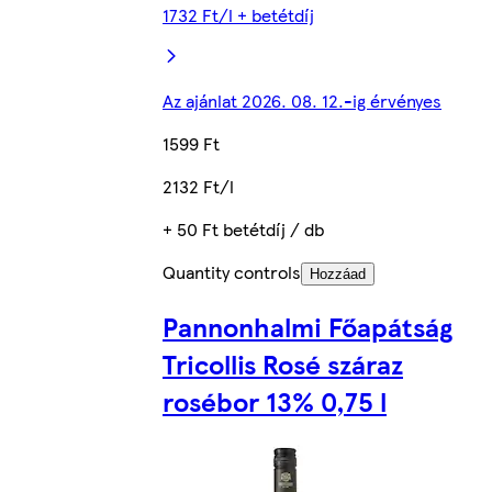
1732 Ft/l + betétdíj
Az ajánlat 2026. 08. 12.-ig érvényes
1599 Ft
2132 Ft/l
+ 50 Ft betétdíj / db
Quantity controls
Hozzáad
Pannonhalmi Főapátság
Tricollis Rosé száraz
rosébor 13% 0,75 l