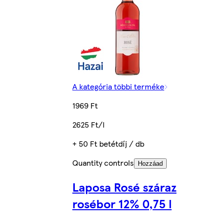
A kategória többi terméke
1969 Ft
2625 Ft/l
+ 50 Ft betétdíj / db
Quantity controls
Hozzáad
Laposa Rosé száraz
rosébor 12% 0,75 l