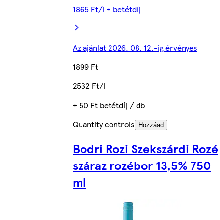
1865 Ft/l + betétdíj
Az ajánlat 2026. 08. 12.-ig érvényes
1899 Ft
2532 Ft/l
+ 50 Ft betétdíj / db
Quantity controls
Hozzáad
Bodri Rozi Szekszárdi Rozé
száraz rozébor 13,5% 750
ml