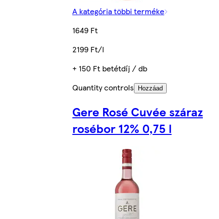
A kategória többi terméke
1649 Ft
2199 Ft/l
+ 150 Ft betétdíj / db
Quantity controls
Hozzáad
Gere Rosé Cuvée száraz
rosébor 12% 0,75 l