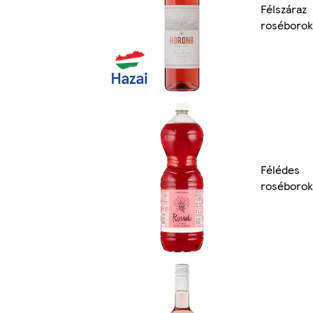
Félszáraz
roséborok
Félédes
roséborok