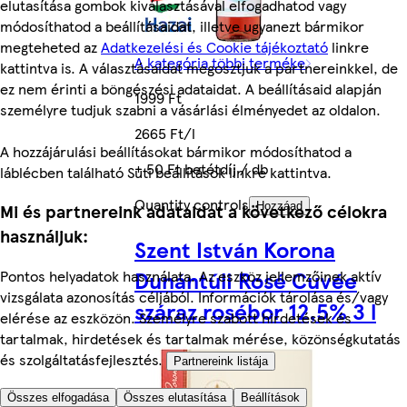
elutasítása gombok kiválasztásával elfogadhatod vagy
módosíthatod a beállításaidat, illetve ugyanezt bármikor
megteheted az
Adatkezelési és Cookie tájékoztató
linkre
A kategória többi terméke
kattintva is. A választásaidat megosztjuk a partnereinkkel, de
ez nem érinti a böngészési adataidat. A beállításaid alapján
1999 Ft
személyre tudjuk szabni a vásárlási élményedet az oldalon.
2665 Ft/l
A hozzájárulási beállításokat bármikor módosíthatod a
+ 50 Ft betétdíj / db
láblécben található Süti beállítások linkre kattintva.
Quantity controls
Hozzáad
Mi és partnereink adataidat a következő célokra
használjuk:
Szent István Korona
Dunántúli Rosé Cuvée
Pontos helyadatok használata. Az eszköz jellemzőinek aktív
vizsgálata azonosítás céljából. Információk tárolása és/vagy
száraz rosébor 12,5% 3 l
elérése az eszközön. Személyre szabott hirdetések és
tartalmak, hirdetések és tartalmak mérése, közönségkutatás
és szolgáltatásfejlesztés.
Partnereink listája
Összes elfogadása
Összes elutasítása
Beállítások