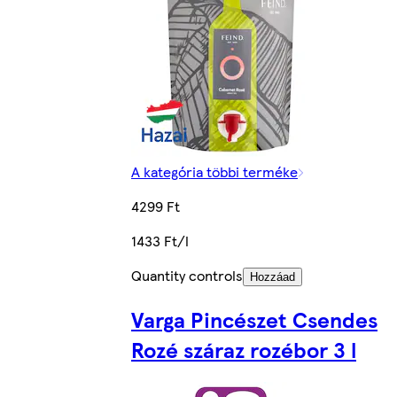
A kategória többi terméke
4299 Ft
1433 Ft/l
Quantity controls
Hozzáad
Varga Pincészet Csendes
Rozé száraz rozébor 3 l