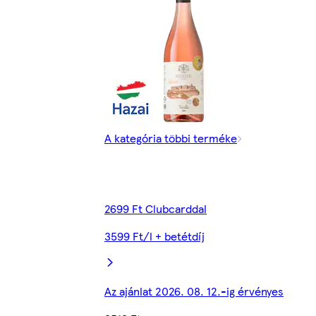
A kategória többi terméke
2699 Ft Clubcarddal
3599 Ft/l + betétdíj
Az ajánlat 2026. 08. 12.-ig érvényes