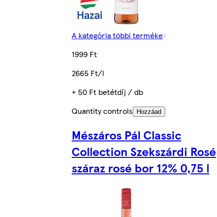
A kategória többi terméke
1999 Ft
2665 Ft/l
+ 50 Ft betétdíj / db
Quantity controls
Hozzáad
Mészáros Pál Classic
Collection Szekszárdi Rosé
száraz rosé bor 12% 0,75 l