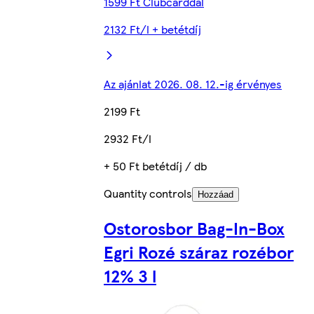
1599 Ft Clubcarddal
2132 Ft/l + betétdíj
Az ajánlat 2026. 08. 12.-ig érvényes
2199 Ft
2932 Ft/l
+ 50 Ft betétdíj / db
Quantity controls
Hozzáad
Ostorosbor Bag-In-Box
Egri Rozé száraz rozébor
12% 3 l