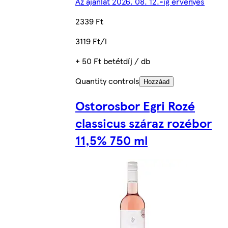
Az ajánlat 2026. 08. 12.-ig érvényes
2339 Ft
3119 Ft/l
+ 50 Ft betétdíj / db
Quantity controls
Hozzáad
Ostorosbor Egri Rozé
classicus száraz rozébor
11,5% 750 ml