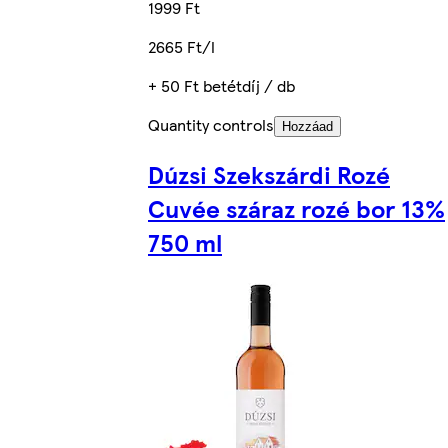
1999 Ft
2665 Ft/l
+ 50 Ft betétdíj / db
Quantity controls
Hozzáad
Dúzsi Szekszárdi Rozé
Cuvée száraz rozé bor 13%
750 ml