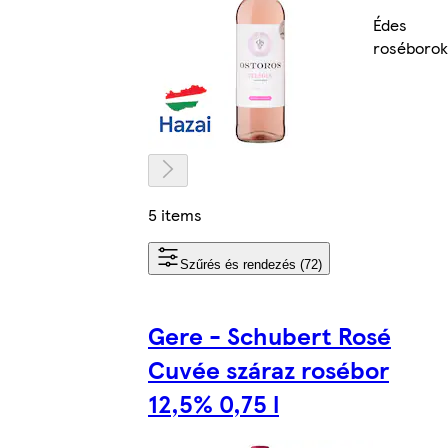
Édes
roséborok
5 items
Szűrés és rendezés (72)
Gere - Schubert Rosé
Cuvée száraz rosébor
12,5% 0,75 l