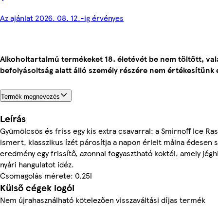
Az ajánlat 2026. 08. 12.-ig érvényes
Alkoholtartalmú termékeket 18. életévét be nem töltött, va
befolyásoltság alatt álló személy részére nem értékesítünk 
Termék megnevezés
Leírás
Gyümölcsös és friss egy kis extra csavarral: a Smirnoff Ice Ra
ismert, klasszikus ízét párosítja a napon érlelt málna édesen 
eredmény egy frissítő, azonnal fogyasztható koktél, amely jégh
nyári hangulatot idéz.
Csomagolás mérete: 0.25l
Külső cégek logói
Nem újrahasználható kötelezően visszaváltási díjas termék