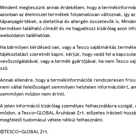
Mindent megteszünk annak érdekében, hogy a termékinformác
azonban az élelmiszertermékek folyamatosan változnak, így az
tápanyagértékek, a dietetikai és allergén összetevők is. Minde
terméken található címkét és ne hagyatkozz kizárólag azon in
weboldalon találhatóak.
Ha bármilyen kérdésed van, vagy a Tesco sajátmárkás termék
tájékoztatást szeretnél kapni, kérjük, hogy vedd fel a kapcsola
vevőszolgálatával, vagy a termék gyártójával, ha nem Tesco sa
szó.
Annak ellenére, hogy a termékinformációk rendszeresen frissí
nem vállal felelősséget semmilyen helytelen információért, am
semmilyen módon nem érinti.
A jelen információ kizárólag személyes felhasználásra szolgál
módon, a Tesco-GLOBAL Áruházak Zrt. előzetes írásbeli hozzáj
megfelelő tudomásul vétele nélkül felhasználni.
©TESCO-GLOBAL Zrt.