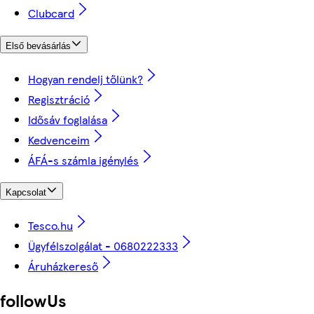
Clubcard
Első bevásárlás
Hogyan rendelj tőlünk?
Regisztráció
Idősáv foglalása
Kedvenceim
ÁFÁ-s számla igénylés
Kapcsolat
Tesco.hu
Ügyfélszolgálat - 0680222333
Áruházkereső
followUs