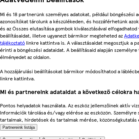
Mi és 18 partnerünk személyes adatokat, például böngészési a
azonosítókat tárolunk a készülékeden, és hozzáférhetünk azo
és az Összes elutasítása gombok kiválasztásával elfogadhatod
beállításaidat, illetve ugyanezt bármikor megteheted az
Adatke
tájékoztató
linkre kattintva is. A választásaidat megosztjuk a 
érinti a böngészési adataidat. A beállításaid alapján személyre 
élményedet az oldalon.
A hozzájárulási beállításokat bármikor módosíthatod a láblécben
linkre kattintva.
Mi és partnereink adataidat a következő célokra ha
Pontos helyadatok használata. Az eszköz jellemzőinek aktív vizs
Információk tárolása és/vagy elérése az eszközön. Személyre 
tartalmak, hirdetések és tartalmak mérése, közönségkutatás és
Partnereink listája