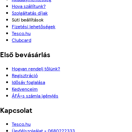
Hova szállítunk?
Szolgáltatás díjak
Süti beállítások
Fizetési lehetőségek
Tesco.hu
Clubcard
Első bevásárlás
Hogyan rendelj tőlünk?
Regisztráció
Idősáv foglalása
Kedvenceim
ÁFÁ-s számla igénylés
Kapcsolat
Tesco.hu
Ügyfélszolgálat - 0680222333