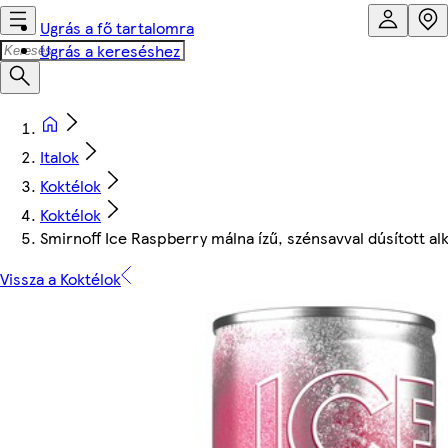
Ugrás a fő tartalomra
Ugrás a kereséshez
Italok
Koktélok
Koktélok
Smirnoff Ice Raspberry málna ízű, szénsavval dúsított al
Vissza a Koktélok