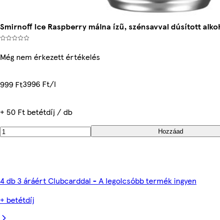
Smirnoff Ice Raspberry málna ízű, szénsavval dúsított alko
Még nem érkezett értékelés
3996 Ft/l
999 Ft
+ 50 Ft betétdíj / db
Hozzáad
4 db 3 áráért Clubcarddal - A legolcsóbb termék ingyen
+ betétdíj