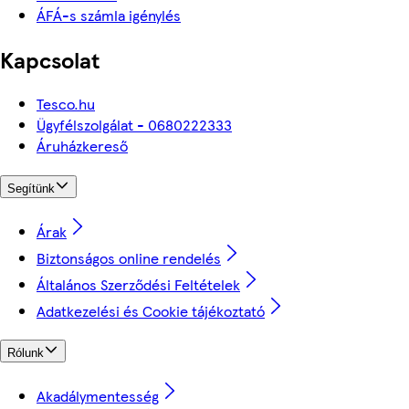
ÁFÁ-s számla igénylés
Kapcsolat
Tesco.hu
Ügyfélszolgálat - 0680222333
Áruházkereső
Segítünk
Árak
Biztonságos online rendelés
Általános Szerződési Feltételek
Adatkezelési és Cookie tájékoztató
Rólunk
Akadálymentesség