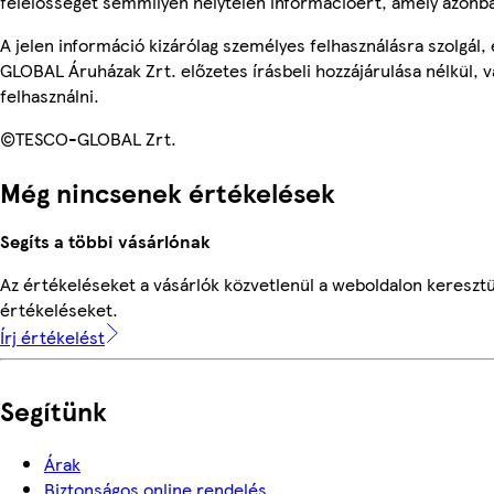
felelősséget semmilyen helytelen információért, amely azonb
A jelen információ kizárólag személyes felhasználásra szolgál
GLOBAL Áruházak Zrt. előzetes írásbeli hozzájárulása nélkül, 
felhasználni.
©TESCO-GLOBAL Zrt.
Még nincsenek értékelések
Segíts a többi vásárlónak
Az értékeléseket a vásárlók közvetlenül a weboldalon keresztül
értékeléseket.
Írj értékelést
Segítünk
Árak
Biztonságos online rendelés