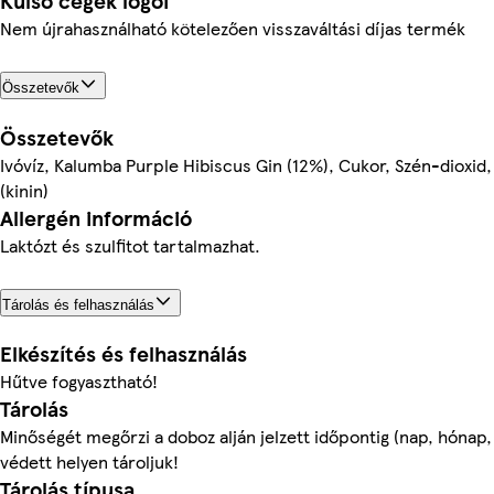
Külső cégek logói
Nem újrahasználható kötelezően visszaváltási díjas termék
Összetevők
Összetevők
Ivóvíz, Kalumba Purple Hibiscus Gin (12%), Cukor, Szén-dioxid
(kinin)
Allergén információ
Laktózt és szulfitot tartalmazhat.
Tárolás és felhasználás
Elkészítés és felhasználás
Hűtve fogyasztható!
Tárolás
Minőségét megőrzi a doboz alján jelzett időpontig (nap, hónap
védett helyen tároljuk!
Tárolás típusa