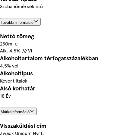
Szobahőmérsékletű
További információ
Nettó tömeg
250ml ℮
Alk. 4,5% (V/V)
Alkoholtartalom térfogatszázalékban
4.5% vol
Alkoholtípus
Kevert italok
Alsó korhatár
18 Év
Márkainformáció
Visszaküldési cím
Zwack Unicum Nyrt.