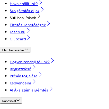
Hova szállítunk?
Szolgáltatás díjak
Süti beállítások
Fizetési lehetőségek
Tesco.hu
Clubcard
Első bevásárlás
Hogyan rendelj tőlünk?
Regisztráció
Idősáv foglalása
Kedvenceim
ÁFÁ-s számla igénylés
Kapcsolat