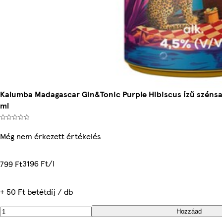
Kalumba Madagascar Gin&Tonic Purple Hibiscus ízű szénsav
ml
Még nem érkezett értékelés
3196 Ft/l
799 Ft
+ 50 Ft betétdíj / db
Hozzáad