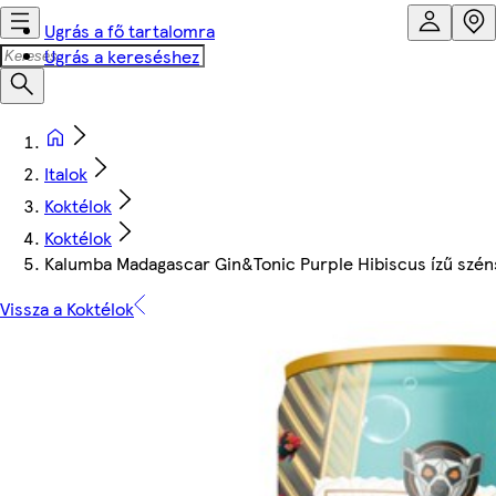
Ugrás a fő tartalomra
Ugrás a kereséshez
Italok
Koktélok
Koktélok
Kalumba Madagascar Gin&Tonic Purple Hibiscus ízű széns
Vissza a Koktélok