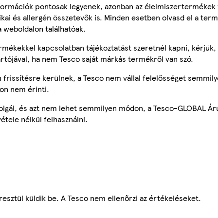
ormációk pontosak legyenek, azonban az élelmiszertermékek
tikai és allergén összetevők is. Minden esetben olvasd el a ter
a weboldalon találhatóak.
mékekkel kapcsolatban tájékoztatást szeretnél kapni, kérjük, 
ártójával, ha nem Tesco saját márkás termékről van szó.
frissítésre kerülnek, a Tesco nem vállal felelősséget semmily
on nem érinti.
szolgál, és azt nem lehet semmilyen módon, a Tesco-GLOBAL Ár
étele nélkül felhasználni.
esztül küldik be. A Tesco nem ellenőrzi az értékeléseket.