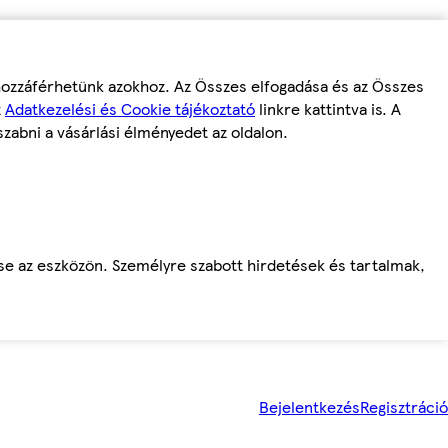
 hozzáférhetünk azokhoz. Az Összes elfogadása és az Összes
z
Adatkezelési és Cookie tájékoztató
linkre kattintva is. A
szabni a vásárlási élményedet az oldalon.
ése az eszközön. Személyre szabott hirdetések és tartalmak,
Bejelentkezés
Regisztráció