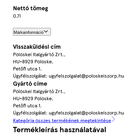
Nettó tömeg
0.7l
Márkainformáció
Visszaküldési cím
Pölöskei Italgyártó Zrt.,
HU-8929 Pölöske,
Petőfi utca 1.
Ügyfélszolgálat: ugyfelszolgalat@poloskeiszorp.hu
Gyártó címe
Pölöskei Italgyártó Zrt.,
HU-8929 Pölöske,
Petőfi utca 1.
Ügyfélszolgálat: ugyfelszolgalat@poloskeiszorp.hu
Kategória összes termékének megtekintése
Termékleírás használatával