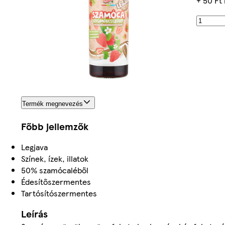
+ 50 Ft 
Termék megnevezés
Főbb jellemzők
Legjava
Színek, ízek, illatok
50% szamócaléből
Édesítőszermentes
Tartósítószermentes
Leírás