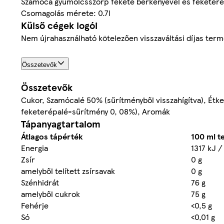
Szamóca gyümölcsszörp fekete berkenyével és feketeré
Csomagolás mérete: 0.7l
Külső cégek logói
Nem újrahasználható kötelezően visszaváltási díjas ter
Összetevők
Összetevők
Cukor, Szamócalé 50% (sűrítményből visszahígítva), Étke
feketerépalé-sűrítmény 0, 08%), Aromák
Tápanyagtartalom
Átlagos tápérték
100 ml 
Energia
1317 kJ /
Zsír
0 g
amelyből telített zsírsavak
0 g
Szénhidrát
76 g
amelyből cukrok
75 g
Fehérje
<0,5 g
Só
<0,01 g