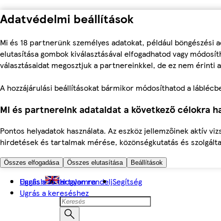
Adatvédelmi beállítások
Mi és 18 partnerünk személyes adatokat, például böngészési a
elutasítása gombok kiválasztásával elfogadhatod vagy módosíth
választásaidat megosztjuk a partnereinkkel, de ez nem érinti a
A hozzájárulási beállításokat bármikor módosíthatod a láblécben 
Mi és partnereink adataidat a következő célokra ha
Pontos helyadatok használata. Az eszköz jellemzőinek aktív viz
hirdetések és tartalmak mérése, közönségkutatás és szolgálta
Összes elfogadása
Összes elutasítása
Beállítások
Ugrás a fő tartalomra
English
Hogyan rendelj
Segítség
Ugrás a kereséshez