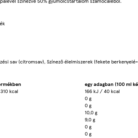
palével színezve 50% gyümölcstartalom szamócaléből.
mék
zési sav (citromsav), Színező élelmiszerek (fekete berkenyelé
termékben
egy adagban (100 ml ké
 310 kcal
166 kJ / 40 kcal
0 g
0 g
10,0 g
9,0 g
0 g
0 g