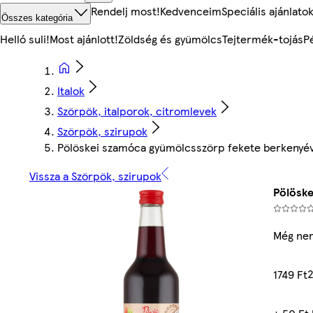
Rendelj most!
Kedvenceim
Speciális ajánlato
Összes kategória
Helló suli!
Most ajánlott!
Zöldség és gyümölcs
Tejtermék-tojás
P
Italok
Szörpök, italporok, citromlevek
Szörpök, szirupok
Pölöskei szamóca gyümölcsszörp fekete berkenyéve
Vissza a Szörpök, szirupok
Pölöske
Még nem
2
1749 Ft