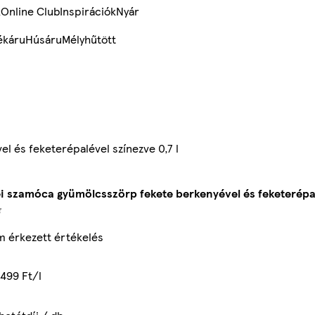
k
Online Club
Inspirációk
Nyár
ékáru
Húsáru
Mélyhűtött
l és feketerépalével színezve 0,7 l
i szamóca gyümölcsszörp fekete berkenyével és feketerépal
 érkezett értékelés
499 Ft/l