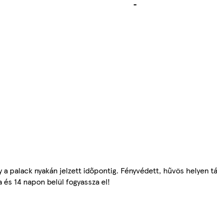
-
 a palack nyakán jelzett időpontig. Fényvédett, hűvös helyen t
 és 14 napon belül fogyassza el!