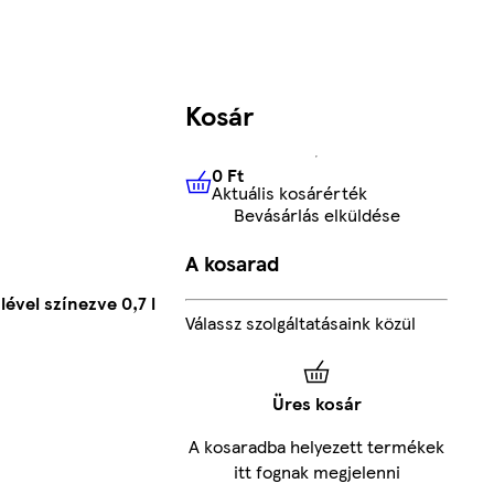
Kosár
0 Ft
Aktuális kosárérték
0 Ft
Aktuális kosárérték
Bevásárlás elküldése
A kosarad
ével színezve 0,7 l
Válassz szolgáltatásaink közül
Üres kosár
A kosaradba helyezett termékek
itt fognak megjelenni