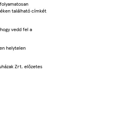
 folyamatosan
méken található címkét
hogy vedd fel a
en helytelen
uházak Zrt. előzetes