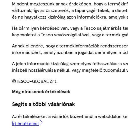
Mindent megteszünk annak érdekében, hogy a termékinf
változnak, így az összetevők, a tápanyagértékek, a diete
és ne hagyatkozz kizárólag azon információkra, amelyek 
Ha bármilyen kérdésed van, vagy a Tesco sajátmárkás ter
kapcsolatot a Tesco vevőszolgálatával, vagy a termék gy
Annak ellenére, hogy a termékinformációk rendszeresen 
információért, amely azonban a jogaidat semmilyen mód
A jelen információ kizárólag személyes felhasználásra 
írásbeli hozzájárulása nélkül, vagy megfelelő tudomásul v
©TESCO-GLOBAL Zrt.
Még nincsenek értékelések
Segíts a többi vásárlónak
Az értékeléseket a vásárlók közvetlenül a weboldalon ker
Írj értékelést