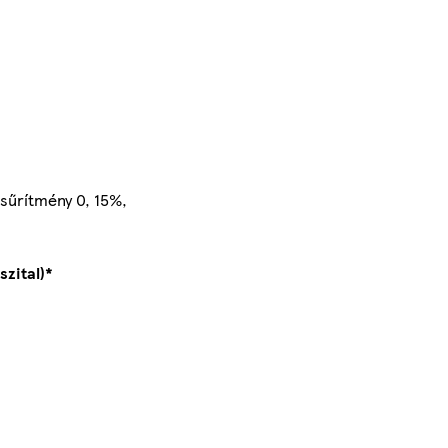
-sűrítmény 0, 15%,
szital)*