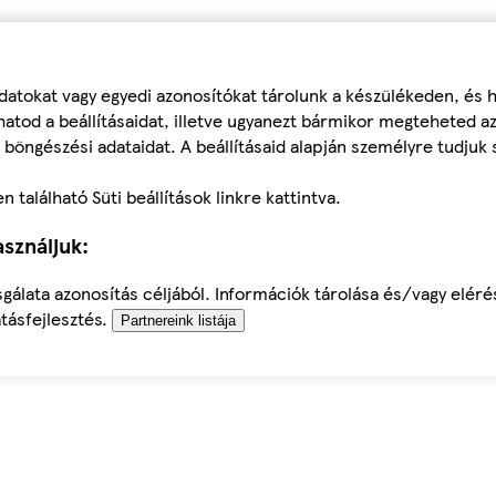
datokat vagy egyedi azonosítókat tárolunk a készülékeden, és
atod a beállításaidat, illetve ugyanezt bármikor megteheted a
 böngészési adataidat. A beállításaid alapján személyre tudjuk 
található Süti beállítások linkre kattintva.
sználjuk:
sgálata azonosítás céljából. Információk tárolása és/vagy elér
tásfejlesztés.
Partnereink listája