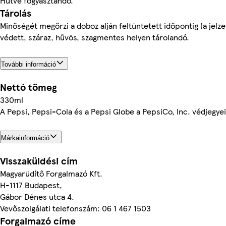
Hűtve fogyasztandó.
Tárolás
Minőségét megőrzi a doboz alján feltüntetett időpontig (a jelze
védett, száraz, hűvös, szagmentes helyen tárolandó.
További információ
Nettó tömeg
330ml
A Pepsi, Pepsi-Cola és a Pepsi Globe a PepsiCo, Inc. védjegyei
Márkainformáció
Visszaküldési cím
Magyarüdítő Forgalmazó Kft.
H-1117 Budapest,
Gábor Dénes utca 4.
Vevőszolgálati telefonszám: 06 1 467 1503
Forgalmazó címe