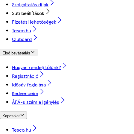
Szolgáltatás díjak
Süti beállítások
Fizetési lehetőségek
Tesco.hu
Clubcard
Első bevásárlás
Hogyan rendelj tőlünk?
Regisztráció
Idősáv foglalása
Kedvenceim
ÁFÁ-s számla igénylés
Kapcsolat
Tesco.hu