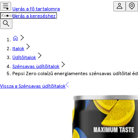
Ugrás a fő tartalomra
Ugrás a kereséshez
Italok
Üdítőitalok
Szénsavas üdítőitalok
Pepsi Zero colaízű energiamentes szénsavas üdítőital éd
Vissza a Szénsavas üdítőitalok