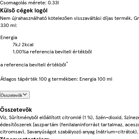
Csomagolás mérete: 0.33l
Külső cégek logói
Nem újrahasználható kötelezően visszaváltási díjas termék, G
330 ml:
Energia
7kJ
2kcal
1.00%
a referencia beviteli értékből
*
a referencia beviteli értékből
Átlagos tápérték 100 g termékben: Energia 100 ml
Összetevők
Összetevők
Víz, Sűrítményből előállított citromlé (1 %), Szén-dioxid, Színe
édesítőszerek [aszpartám (fenilalaninforrást tartalmaz, aceszu
citromsav), Savanyúságot szabályozó anyag (nátrium-citrátok),