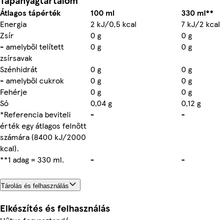
Tápanyagtartalom
Átlagos tápérték
100 ml
330 ml**
Energia
2 kJ/0,5 kcal
7 kJ/2 kcal
Zsír
0 g
0 g
- amelyből telített
0 g
0 g
zsírsavak
Szénhidrát
0 g
0 g
- amelyből cukrok
0 g
0 g
Fehérje
0 g
0 g
Só
0,04 g
0,12 g
*Referencia beviteli
-
-
érték egy átlagos felnőtt
számára (8400 kJ/2000
kcal).
**1 adag = 330 ml.
-
-
Tárolás és felhasználás
Elkészítés és felhasználás