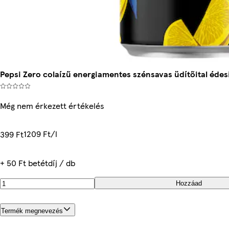
Pepsi Zero colaízű energiamentes szénsavas üdítőital édesí
Még nem érkezett értékelés
1209 Ft/l
399 Ft
+ 50 Ft betétdíj / db
Hozzáad
Termék megnevezés