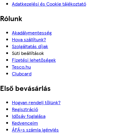
Adatkezelési és Cookie tájékoztató
Rólunk
Akadálymentesség
Hova szállítunk?
Szolgáltatás díjak
Süti beállítások
Fizetési lehetőségek
Tesco.hu
Clubcard
Első bevásárlás
Hogyan rendelj tőlünk?
Regisztráció
Idősáv foglalása
Kedvenceim
ÁFÁ-s számla igénylés