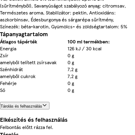
(sűrítményből), Savanyúságot szabályozó anyag: citromsav,
Természetes aroma, Stabilizátor: pektin, Antioxidáns:
aszkorbinsav, Édesburgonya és sárgarépa sűrítmény,
Színezék: béta-karotin, Gyümölcs- és zöldségtartalom: 5%
Tápanyagtartalom
Átlagos tápérték
100 ml termékben:
Energia
126 kJ / 30 kcal
Zsír
0 g
amelyből telített zsírsavak
0 g
Szénhidrát
7,2 g
amelyből cukrok
7,2 g
Fehérje
0 g
Só
0 g
Tárolás és felhasználás
Elkészítés és felhasználás
Felbontás előtt rázza fel.
Tárolás