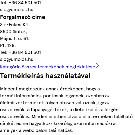
Tel: +36 84 501 501
siogyumolcs.hu
Forgalmazó címe
Sió-Eckes Kft.,
8600 Siófok,
Május 1. u. 61.
Pf: 128,
Tel: +36 84 501 501
siogyumolcs.hu
Kategória összes termékének megtekintése
Termékleírás használatával
Mindent megteszünk annak érdekében, hogy a
termékinformációk pontosak legyenek, azonban az
élelmiszertermékek folyamatosan változnak, így az
összetevők, a tápanyagértékek, a dietetikai és allergén
összetevők is. Minden esetben olvasd el a terméken található
címkét és ne hagyatkozz kizárólag azon információkra,
amelyek a weboldalon találhatóak.