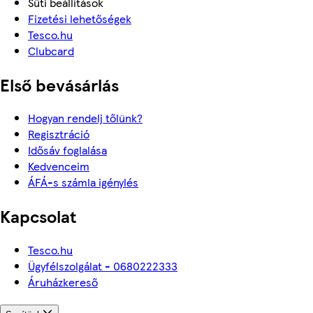
Süti beállítások
Fizetési lehetőségek
Tesco.hu
Clubcard
Első bevásárlás
Hogyan rendelj tőlünk?
Regisztráció
Idősáv foglalása
Kedvenceim
ÁFÁ-s számla igénylés
Kapcsolat
Tesco.hu
Ügyfélszolgálat - 0680222333
Áruházkereső