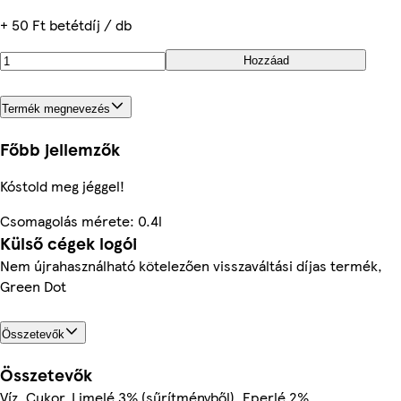
+ 50 Ft betétdíj / db
Hozzáad
Termék megnevezés
Főbb jellemzők
Kóstold meg jéggel!
Csomagolás mérete: 0.4l
Külső cégek logói
Nem újrahasználható kötelezően visszaváltási díjas termék,
Green Dot
Összetevők
Összetevők
Víz, Cukor, Limelé 3% (sűrítményből), Eperlé 2%