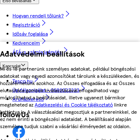
Első bevásárlás
Hogyan rendelj tőlünk?
Regisztráció
Idősáv foglalása
Kedvenceim
ÁFÁ-s számla igénylés
Adatvédelmi beállítások
Kapcsolat
Mi és 18 partnerünk személyes adatokat, például böngészési
adatokat vagy egyedi azonosítókat tárolunk a készülékeden, és
Tesco.hu
hozzáférhetünk azokhoz. Az Összes elfogadása és az Összes
Ügyfélszolgálat - 0680222333
elutasítása gombok kiválasztásával elfogadhatod vagy
módosíthatod a beállításaidat, illetve ugyanezt bármikor
Áruházkereső
megteheted az
Adatkezelési és Cookie tájékoztató
linkre
kattintva is. A választásaidat megosztjuk a partnereinkkel, de
followUs
ez nem érinti a böngészési adataidat. A beállításaid alapján
személyre tudjuk szabni a vásárlási élményedet az oldalon.