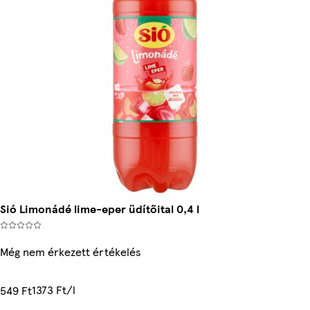
Sió Limonádé lime-eper üdítőital 0,4 l
Még nem érkezett értékelés
1373 Ft/l
549 Ft