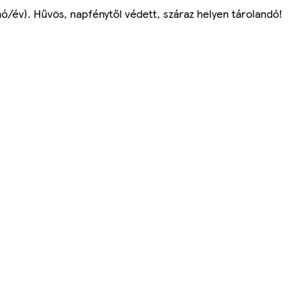
ó/év). Hűvös, napfénytől védett, száraz helyen tárolandó!