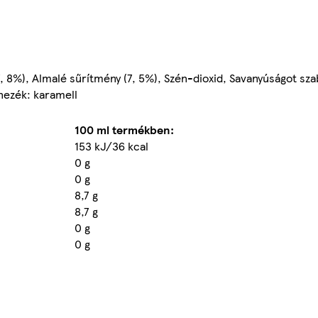
, 8%), Almalé sűrítmény (7, 5%), Szén-dioxid, Savanyúságot sza
nezék: karamell
100 ml termékben:
153 kJ/36 kcal
0 g
0 g
8,7 g
8,7 g
0 g
0 g