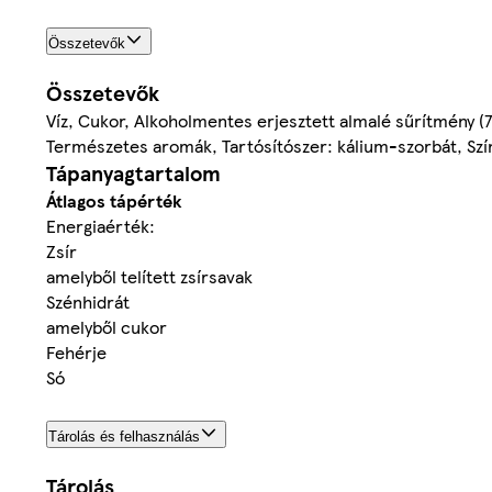
Összetevők
Összetevők
Víz, Cukor, Alkoholmentes erjesztett almalé sűrítmény (7
Természetes aromák, Tartósítószer: kálium-szorbát, Szí
Tápanyagtartalom
Átlagos tápérték
Energiaérték:
Zsír
amelyből telített zsírsavak
Szénhidrát
amelyből cukor
Fehérje
Só
Tárolás és felhasználás
Tárolás