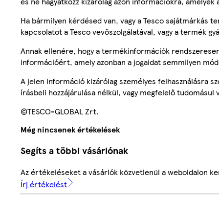
és ne hagyatkozz kizárólag azon információkra, amelyek 
Ha bármilyen kérdésed van, vagy a Tesco sajátmárkás ter
kapcsolatot a Tesco vevőszolgálatával, vagy a termék gy
Annak ellenére, hogy a termékinformációk rendszeresen 
információért, amely azonban a jogaidat semmilyen mód
A jelen információ kizárólag személyes felhasználásra 
írásbeli hozzájárulása nélkül, vagy megfelelő tudomásul v
©TESCO-GLOBAL Zrt.
Még nincsenek értékelések
Segíts a többi vásárlónak
Az értékeléseket a vásárlók közvetlenül a weboldalon ker
Írj értékelést