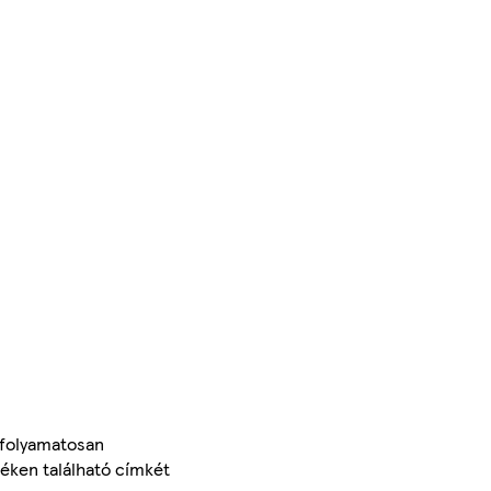
 folyamatosan
méken található címkét