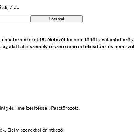
étdíj / db
Hozzáad
talmú termékeket 18. életévét be nem töltött, valamint erős
ság alatt álló személy részére nem értékesítünk és nem szol
ág és lime ízesítéssel. Pasztőrözött.
ék, Élelmiszerekkel érintkező