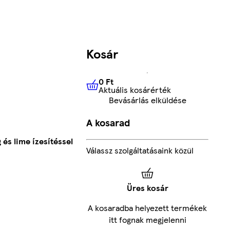
Kosár
0 Ft
Aktuális kosárérték
0 Ft
Aktuális kosárérték
Bevásárlás elküldése
A kosarad
és lime ízesítéssel
Válassz szolgáltatásaink közül
Üres kosár
A kosaradba helyezett termékek
itt fognak megjelenni