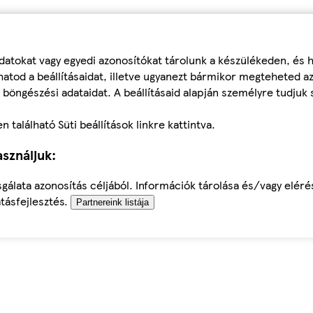
datokat vagy egyedi azonosítókat tárolunk a készülékeden, és
atod a beállításaidat, illetve ugyanezt bármikor megteheted a
 böngészési adataidat. A beállításaid alapján személyre tudjuk 
található Süti beállítások linkre kattintva.
sználjuk:
sgálata azonosítás céljából. Információk tárolása és/vagy elér
tásfejlesztés.
Partnereink listája