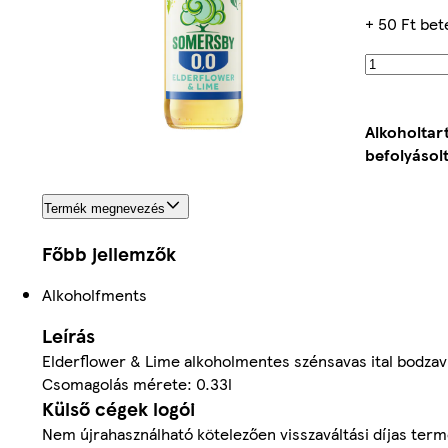
+ 50 Ft bet
Alkoholtar
befolyásolt
Termék megnevezés
Főbb jellemzők
Alkoholfments
Leírás
Elderflower & Lime alkoholmentes szénsavas ital bodzavir
Csomagolás mérete: 0.33l
Külső cégek logói
Nem újrahasználható kötelezően visszaváltási díjas term