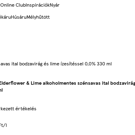
k
Online Club
Inspirációk
Nyár
ékáru
Húsáru
Mélyhűtött
as ital bodzavirág és lime ízesítéssel 0,0% 330 ml
lderflower & Lime alkoholmentes szénsavas ital bodzavirág 
ml
kezett értékelés
Ft/l