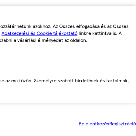
 hozzáférhetünk azokhoz. Az Összes elfogadása és az Összes
z
Adatkezelési és Cookie tájékoztató
linkre kattintva is. A
szabni a vásárlási élményedet az oldalon.
ése az eszközön. Személyre szabott hirdetések és tartalmak,
Bejelentkezés
Regisztráció