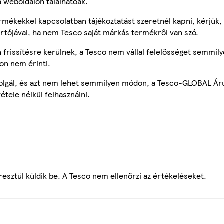
a weboldalon találhatóak.
mékekkel kapcsolatban tájékoztatást szeretnél kapni, kérjük, 
ártójával, ha nem Tesco saját márkás termékről van szó.
frissítésre kerülnek, a Tesco nem vállal felelősséget semmily
on nem érinti.
szolgál, és azt nem lehet semmilyen módon, a Tesco-GLOBAL Ár
étele nélkül felhasználni.
esztül küldik be. A Tesco nem ellenőrzi az értékeléseket.