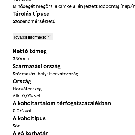
Minőségét megőrzi a címke alján jelzett időpontig (nap/h
Tárolás típusa
Szobahőmérsékletű
További információ
Nettó tömeg
330ml ℮
Származási ország
Származási hely: Horvátország
Ország
Horvátország
Alk. 0,0% vol.
Alkoholtartalom térfogatszázalékban
0.0% vol
Alkoholtípus
Sör
Alsó korhatár