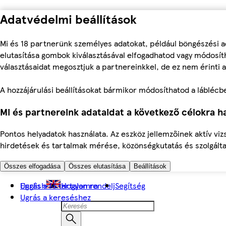
Adatvédelmi beállítások
Mi és 18 partnerünk személyes adatokat, például böngészési a
elutasítása gombok kiválasztásával elfogadhatod vagy módosíth
választásaidat megosztjuk a partnereinkkel, de ez nem érinti a
A hozzájárulási beállításokat bármikor módosíthatod a láblécben 
Mi és partnereink adataidat a következő célokra ha
Pontos helyadatok használata. Az eszköz jellemzőinek aktív viz
hirdetések és tartalmak mérése, közönségkutatás és szolgálta
Összes elfogadása
Összes elutasítása
Beállítások
Ugrás a fő tartalomra
English
Hogyan rendelj
Segítség
Ugrás a kereséshez