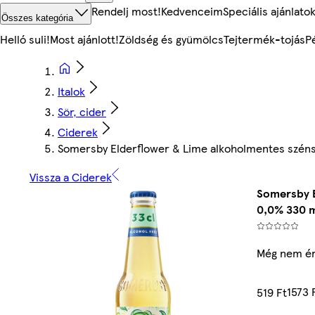
Rendelj most!
Kedvenceim
Speciális ajánlato
Összes kategória
Helló suli!
Most ajánlott!
Zöldség és gyümölcs
Tejtermék-tojás
P
Italok
Sör, cider
Ciderek
Somersby Elderflower & Lime alkoholmentes szénsav
Vissza a Ciderek
Somersby E
0,0% 330 
Még nem ér
1573 
519 Ft