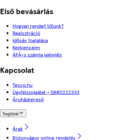
Első bevásárlás
Hogyan rendelj tőlünk?
Regisztráció
Idősáv foglalása
Kedvenceim
ÁFÁ-s számla igénylés
Kapcsolat
Tesco.hu
Ügyfélszolgálat - 0680222333
Áruházkereső
Segítünk
Árak
Biztonságos online rendelés