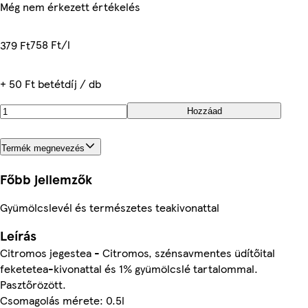
Még nem érkezett értékelés
758 Ft/l
379 Ft
+ 50 Ft betétdíj / db
Hozzáad
Termék megnevezés
Főbb jellemzők
Gyümölcslevél és természetes teakivonattal
Leírás
Citromos jegestea - Citromos, szénsavmentes üdítőital
feketetea-kivonattal és 1% gyümölcslé tartalommal.
Pasztőrözött.
Csomagolás mérete: 0.5l