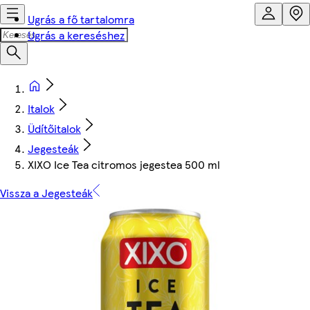
Ugrás a fő tartalomra
Ugrás a kereséshez
Italok
Üdítőitalok
Jegesteák
XIXO Ice Tea citromos jegestea 500 ml
Vissza a Jegesteák