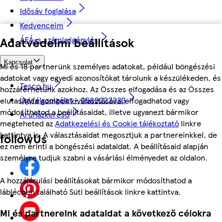
Idősáv foglalása
Kedvenceim
ÁFÁ-s számla igénylés
Adatvédelmi beállítások
Kapcsolat
Mi és 18 partnerünk személyes adatokat, például böngészési
adatokat vagy egyedi azonosítókat tárolunk a készülékeden, és
Tesco.hu
hozzáférhetünk azokhoz. Az Összes elfogadása és az Összes
Ügyfélszolgálat - 0680222333
elutasítása gombok kiválasztásával elfogadhatod vagy
módosíthatod a beállításaidat, illetve ugyanezt bármikor
Áruházkereső
megteheted az
Adatkezelési és Cookie tájékoztató
linkre
kattintva is. A választásaidat megosztjuk a partnereinkkel, de
followUs
ez nem érinti a böngészési adataidat. A beállításaid alapján
személyre tudjuk szabni a vásárlási élményedet az oldalon.
A hozzájárulási beállításokat bármikor módosíthatod a
láblécben található Süti beállítások linkre kattintva.
Mi és partnereink adataidat a következő célokra