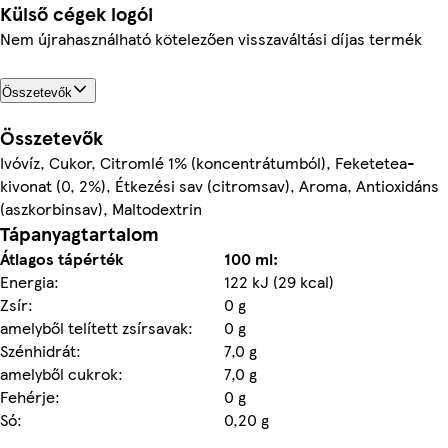
Külső cégek logói
Nem újrahasználható kötelezően visszaváltási díjas termék
Összetevők
Összetevők
Ivóvíz, Cukor, Citromlé 1% (koncentrátumból), Feketetea-
kivonat (0, 2%), Étkezési sav (citromsav), Aroma, Antioxidáns
(aszkorbinsav), Maltodextrin
Tápanyagtartalom
Átlagos tápérték
100 ml:
Energia:
122 kJ (29 kcal)
Zsír:
0 g
amelyből telített zsírsavak:
0 g
Szénhidrát:
7,0 g
amelyből cukrok:
7,0 g
Fehérje:
0 g
Só:
0,20 g