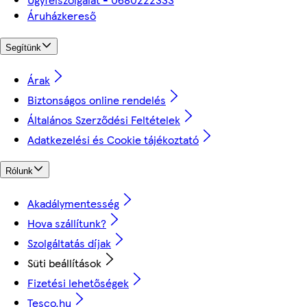
Áruházkereső
Segítünk
Árak
Biztonságos online rendelés
Általános Szerződési Feltételek
Adatkezelési és Cookie tájékoztató
Rólunk
Akadálymentesség
Hova szállítunk?
Szolgáltatás díjak
Süti beállítások
Fizetési lehetőségek
Tesco.hu