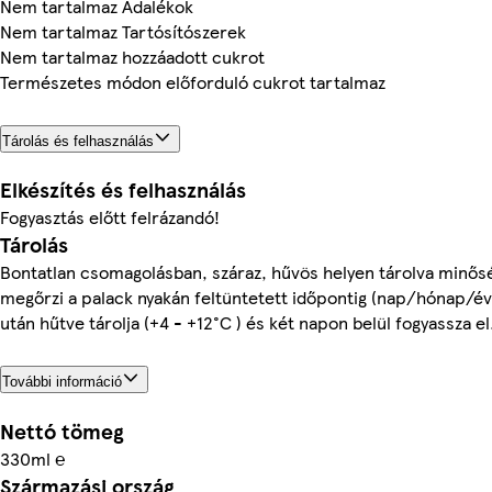
Nem tartalmaz Adalékok
Nem tartalmaz Tartósítószerek
Nem tartalmaz hozzáadott cukrot
Természetes módon előforduló cukrot tartalmaz
Tárolás és felhasználás
Elkészítés és felhasználás
Fogyasztás előtt felrázandó!
Tárolás
Bontatlan csomagolásban, száraz, hűvös helyen tárolva minős
megőrzi a palack nyakán feltüntetett időpontig (nap/hónap/év
után hűtve tárolja (+4 - +12°C ) és két napon belül fogyassza el
További információ
Nettó tömeg
330ml ℮
Származási ország