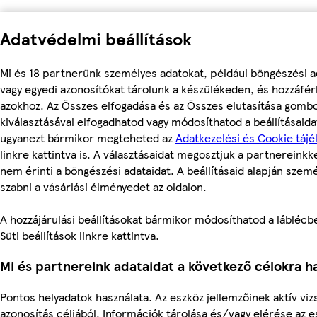
Adatvédelmi beállítások
Mi és 18 partnerünk személyes adatokat, például böngészési a
vagy egyedi azonosítókat tárolunk a készülékeden, és hozzáfé
azokhoz. Az Összes elfogadása és az Összes elutasítása gomb
kiválasztásával elfogadhatod vagy módosíthatod a beállításaidat
ugyanezt bármikor megteheted az
Adatkezelési és Cookie tájé
linkre kattintva is. A választásaidat megosztjuk a partnereinkke
nem érinti a böngészési adataidat. A beállításaid alapján szem
szabni a vásárlási élményedet az oldalon.
A hozzájárulási beállításokat bármikor módosíthatod a láblécbe
Süti beállítások linkre kattintva.
Mi és partnereink adataidat a következő célokra ha
Pontos helyadatok használata. Az eszköz jellemzőinek aktív viz
azonosítás céljából. Információk tárolása és/vagy elérése az 