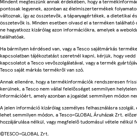
Mindent megteszünk annak érdekében, hogy a termékinformá
pontosak legyenek, azonban az élelmiszertermékek folyamato
változnak, így az összetevők, a tápanyagértékek, a dietetikai és
összetevők is. Minden esetben olvasd el a terméken található
ne hagyatkozz kizárólag azon információkra, amelyek a webold
találhatóak.
Ha bármilyen kérdésed van, vagy a Tesco sajátmárkás termék
kapcsolatban tájékoztatást szeretnél kapni, kérjük, hogy vedd 
kapcsolatot a Tesco vevőszolgálatával, vagy a termék gyártójá
Tesco saját márkás termékről van szó.
Annak ellenére, hogy a termékinformációk rendszeresen friss
kerülnek, a Tesco nem vállal felelősséget semmilyen helytelen
információért, amely azonban a jogaidat semmilyen módon nem
A jelen információ kizárólag személyes felhasználásra szolgál,
lehet semmilyen módon, a Tesco-GLOBAL Áruházak Zrt. előzet
hozzájárulása nélkül, vagy megfelelő tudomásul vétele nélkül f
©TESCO-GLOBAL Zrt.