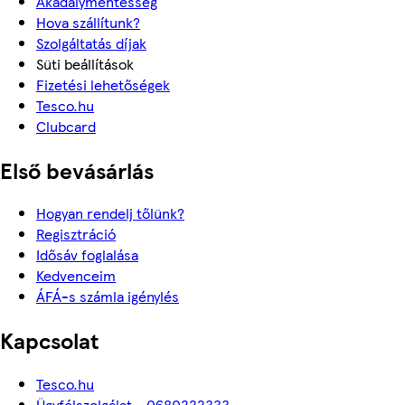
Akadálymentesség
Hova szállítunk?
Szolgáltatás díjak
Süti beállítások
Fizetési lehetőségek
Tesco.hu
Clubcard
Első bevásárlás
Hogyan rendelj tőlünk?
Regisztráció
Idősáv foglalása
Kedvenceim
ÁFÁ-s számla igénylés
Kapcsolat
Tesco.hu
Ügyfélszolgálat - 0680222333