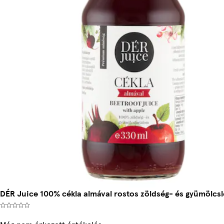
DÉR Juice 100% cékla almával rostos zöldség- és gyümölcsl