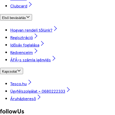
Clubcard
Első bevásárlás
Hogyan rendelj tőlünk?
Regisztráció
Idősáv foglalása
Kedvenceim
ÁFÁ-s számla igénylés
Kapcsolat
Tesco.hu
Ügyfélszolgálat - 0680222333
Áruházkereső
followUs