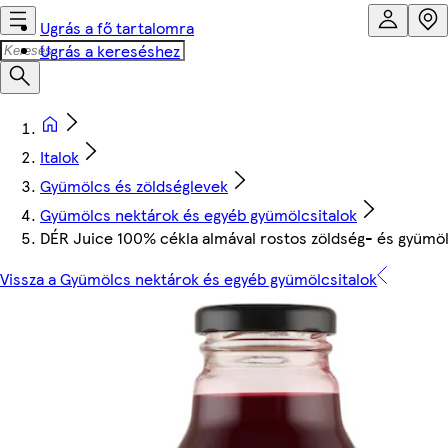
Ugrás a fő tartalomra
Ugrás a kereséshez
Italok
Gyümölcs és zöldséglevek
Gyümölcs nektárok és egyéb gyümölcsitalok
DÉR Juice 100% cékla almával rostos zöldség- és gyümö
Vissza a Gyümölcs nektárok és egyéb gyümölcsitalok