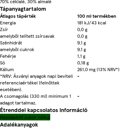
70% céklalé, 30% almalé
Tápanyagtartalom
Átlagos tápérték
100 ml termékben
Energia
181 kJ/43 kcal
Zsír
0,0 g
amelyből telített zsírsavak
0,0 g
Szénhidrát
9,1 g
amelyből cukrok
9,1 g
Fehérje
1,1 g
Só
0,18 g
Kálium
261,0 mg (13% NRV*)
*NRV: Ásványi anyagok napi beviteli
-
referenciaértékei (felnőttek
esetében).
A csomagolás (330 ml) minimum 1
-
adagot tartalmaz.
Étrenddel kapcsolatos információ
Hozzáadott cukor nélkül
Adalékanyagok