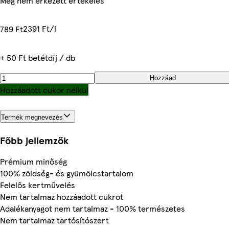
Még nem érkezett értékelés
2391 Ft/l
789 Ft
+ 50 Ft betétdíj / db
Hozzáad
Hozzáadott cukor nélkül
Termék megnevezés
Főbb jellemzők
Prémium minőség
100% zöldség- és gyümölcstartalom
Felelős kertművelés
Nem tartalmaz hozzáadott cukrot
Adalékanyagot nem tartalmaz - 100% természetes
Nem tartalmaz tartósítószert