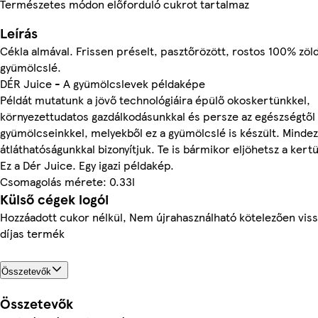
Természetes módon előforduló cukrot tartalmaz
Leírás
Cékla almával. Frissen préselt, pasztőrözött, rostos 100% zöl
gyümölcslé.
DÉR Juice - A gyümölcslevek példaképe
Példát mutatunk a jövő technológiáira épülő okoskertünkkel,
környezettudatos gazdálkodásunkkal és persze az egészségtől
gyümölcseinkkel, melyekből ez a gyümölcslé is készült. Mindez
átláthatóságunkkal bizonyítjuk. Te is bármikor eljöhetsz a kert
Ez a Dér Juice. Egy igazi példakép.
Csomagolás mérete: 0.33l
Külső cégek logói
Hozzáadott cukor nélkül, Nem újrahasználható kötelezően viss
díjas termék
Összetevők
Összetevők