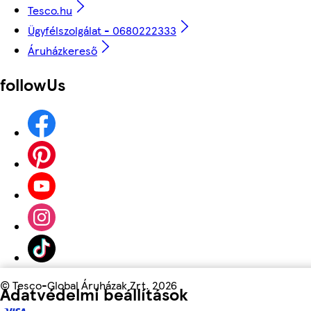
Tesco.hu
Ügyfélszolgálat - 0680222333
Áruházkereső
followUs
©
Tesco-Global Áruházak Zrt. 2026
Adatvédelmi beállítások