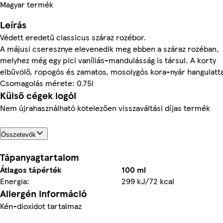
Magyar termék
Leírás
Védett eredetű classicus száraz rozébor.
A májusi cseresznye elevenedik meg ebben a száraz rozéban,
melyhez még egy pici vaníliás-mandulásság is társul. A korty
elbűvölő, ropogós és zamatos, mosolygós kora-nyár hangulatta
Csomagolás mérete: 0.75l
Külső cégek logói
Nem újrahasználható kötelezően visszaváltási díjas termék
Összetevők
Tápanyagtartalom
Átlagos tápérték
100 ml
Energia:
299 kJ/72 kcal
Allergén információ
Kén-dioxidot tartalmaz