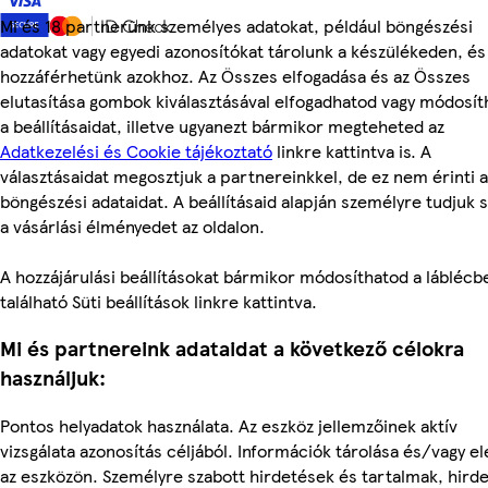
Mi és 18 partnerünk személyes adatokat, például böngészési
adatokat vagy egyedi azonosítókat tárolunk a készülékeden, és
hozzáférhetünk azokhoz. Az Összes elfogadása és az Összes
elutasítása gombok kiválasztásával elfogadhatod vagy módosít
a beállításaidat, illetve ugyanezt bármikor megteheted az
Adatkezelési és Cookie tájékoztató
linkre kattintva is. A
választásaidat megosztjuk a partnereinkkel, de ez nem érinti a
böngészési adataidat. A beállításaid alapján személyre tudjuk 
a vásárlási élményedet az oldalon.
A hozzájárulási beállításokat bármikor módosíthatod a láblécb
található Süti beállítások linkre kattintva.
Mi és partnereink adataidat a következő célokra
használjuk:
Pontos helyadatok használata. Az eszköz jellemzőinek aktív
vizsgálata azonosítás céljából. Információk tárolása és/vagy e
az eszközön. Személyre szabott hirdetések és tartalmak, hird