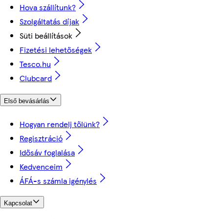
Hova szállítunk?
Szolgáltatás díjak
Süti beállítások
Fizetési lehetőségek
Tesco.hu
Clubcard
Első bevásárlás
Hogyan rendelj tőlünk?
Regisztráció
Idősáv foglalása
Kedvenceim
ÁFÁ-s számla igénylés
Kapcsolat