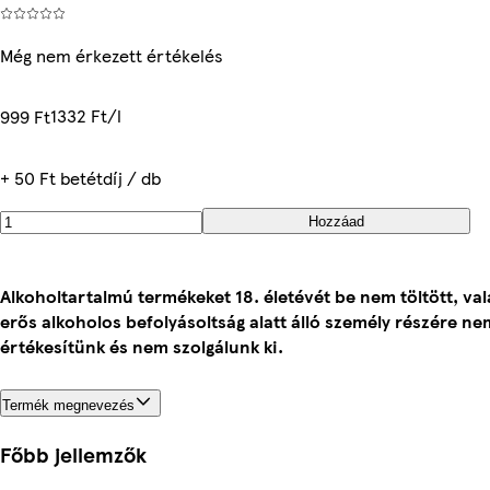
Még nem érkezett értékelés
1332 Ft/l
999 Ft
+ 50 Ft betétdíj / db
Hozzáad
Alkoholtartalmú termékeket 18. életévét be nem töltött, va
erős alkoholos befolyásoltság alatt álló személy részére ne
értékesítünk és nem szolgálunk ki.
Termék megnevezés
Főbb jellemzők