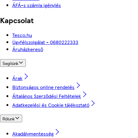
ÁFÁ-s számla igénylés
Kapcsolat
Tesco.hu
Ügyfélszolgálat - 0680222333
Áruházkereső
Segítünk
Árak
Biztonságos online rendelés
Általános Szerződési Feltételek
Adatkezelési és Cookie tájékoztató
Rólunk
Akadálymentesség