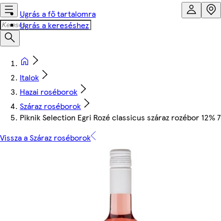
Ugrás a fő tartalomra
Ugrás a kereséshez
Italok
Hazai roséborok
Száraz roséborok
Piknik Selection Egri Rozé classicus száraz rozébor 12% 
Vissza a Száraz roséborok