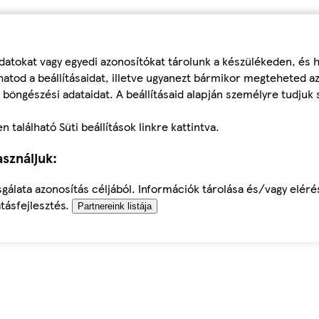
datokat vagy egyedi azonosítókat tárolunk a készülékeden, és
atod a beállításaidat, illetve ugyanezt bármikor megteheted a
 böngészési adataidat. A beállításaid alapján személyre tudjuk 
található Süti beállítások linkre kattintva.
sználjuk:
sgálata azonosítás céljából. Információk tárolása és/vagy elér
tásfejlesztés.
Partnereink listája