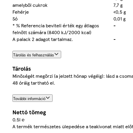
amelyből cukrok
7,7 g
Fehérje
<0,5 g
Só
0,01 g
* % Referencia beviteli érték egy átlagos
-
felnőtt számára (8400 kJ/2000 kcal)
A palack 2 adagot tartalmaz.
-
Tárolás és felhasználás
Tárolás
Minőségét megőrzi (a jelzett hónap végéig): lásd a csom
48 óráig tartható el.
További információ
Nettó tömeg
0.5l ℮
A termék természetes ülepedése a teakivonat miatt előf