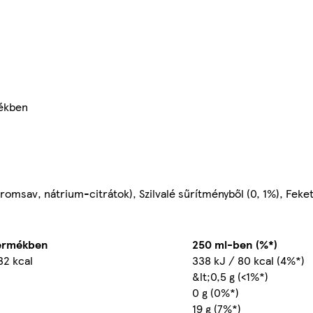
mékben
tromsav, nátrium-citrátok), Szilvalé sűrítményből (0, 1%), Feke
termékben
250 ml-ben (%*)
32 kcal
338 kJ / 80 kcal (4%*)
&lt;0,5 g (<1%*)
0 g (0%*)
19 g (7%*)