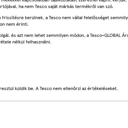
ártójával, ha nem Tesco saját márkás termékről van szó.
frissítésre kerülnek, a Tesco nem vállal felelősséget semmily
on nem érinti.
szolgál, és azt nem lehet semmilyen módon, a Tesco-GLOBAL Ár
étele nélkül felhasználni.
esztül küldik be. A Tesco nem ellenőrzi az értékeléseket.