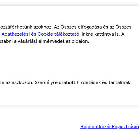
 hozzáférhetünk azokhoz. Az Összes elfogadása és az Összes
z
Adatkezelési és Cookie tájékoztató
linkre kattintva is. A
szabni a vásárlási élményedet az oldalon.
ése az eszközön. Személyre szabott hirdetések és tartalmak,
Bejelentkezés
Regisztráció