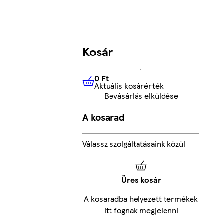
Kosár
0 Ft
Aktuális kosárérték
0 Ft
Aktuális kosárérték
Bevásárlás elküldése
A kosarad
Válassz szolgáltatásaink közül
Üres kosár
A kosaradba helyezett termékek
itt fognak megjelenni