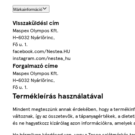
Márkainformáció
Visszaküldési cím
Maspex Olympos Kft.
H-6032 Nyárlőrinc,
Fő u. 1.
facebook.com/Nestea.HU
instagram.com/nestea_hu
Forgalmazó címe
Maspex Olympos Kft.
H-6032 Nyárlőrinc,
Fő u. 1.
Termékleírás használatával
Mindent megteszünk annak érdekében, hogy a termékinf
változnak, így az összetevők, a tápanyagértékek, a diete
és ne hagyatkozz kizárólag azon információkra, amelyek 
Ha bármilyen kérdésed van, vagy a Tesco sajátmárkás ter