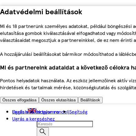
Adatvédelmi beállítások
Mi és 18 partnerünk személyes adatokat, például böngészési a
elutasítása gombok kiválasztásával elfogadhatod vagy módosíth
választásaidat megosztjuk a partnereinkkel, de ez nem érinti a
A hozzájárulási beállításokat bármikor módosíthatod a láblécben 
Mi és partnereink adataidat a következő célokra ha
Pontos helyadatok használata. Az eszköz jellemzőinek aktív viz
hirdetések és tartalmak mérése, közönségkutatás és szolgálta
Összes elfogadása
Összes elutasítása
Beállítások
Ugrás a fő tartalomra
English
Hogyan rendelj
Segítség
Ugrás a kereséshez