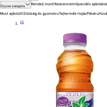
Rendelj most!
Kedvenceim
Speciális ajánlato
Összes kategória
Most ajánlott!
Zöldség és gyümölcs
Tejtermék-tojás
Pékáru
Húsá