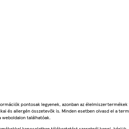
ormációk pontosak legyenek, azonban az élelmiszertermékek
tikai és allergén összetevők is. Minden esetben olvasd el a ter
a weboldalon találhatóak.
mékekkel kapcsolatban tájékoztatást szeretnél kapni, kérjük, 