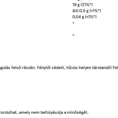
19 g (21%*)
&lt;0,5 g (<1%*)
0,04 g (<1%*)
-
-
agolás felső részén. Fénytől védett, hűvös helyen tárolandó! F
ordulhat, amely nem befolyásolja a minőségét.