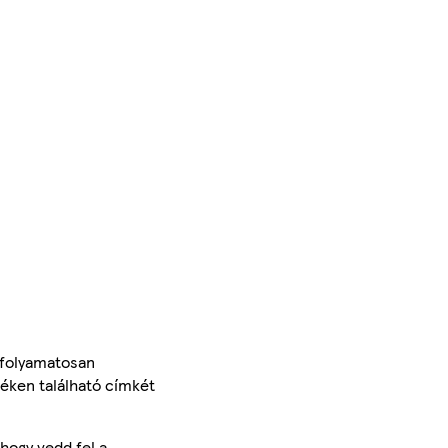
 folyamatosan
méken található címkét
hogy vedd fel a