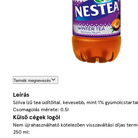
Termék megnevezés
Leírás
Szilva ízű tea üdítőital, kevesebb, mint 1% gyümölcstar
Csomagolás mérete: 0.5l
Külső cégek logói
Nem újrahasználható kötelezően visszaváltási díjas ter
250 ml: