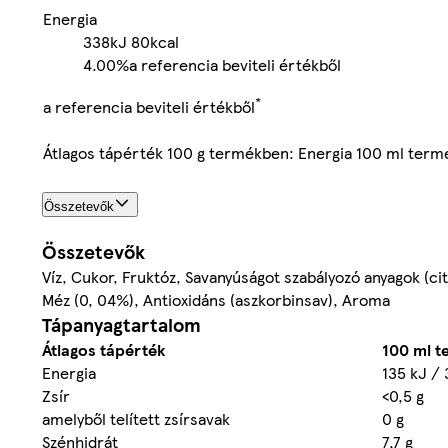
Energia
338kJ
80kcal
4.00%
a referencia beviteli értékből
*
a referencia beviteli értékből
Átlagos tápérték 100 g termékben: Energia 100 ml ter
Összetevők
Összetevők
Víz, Cukor, Fruktóz, Savanyúságot szabályozó anyagok (ci
Méz (0, 04%), Antioxidáns (aszkorbinsav), Aroma
Tápanyagtartalom
Átlagos tápérték
100 ml 
Energia
135 kJ / 
Zsír
<0,5 g
amelyből telített zsírsavak
0 g
Szénhidrát
7,7 g