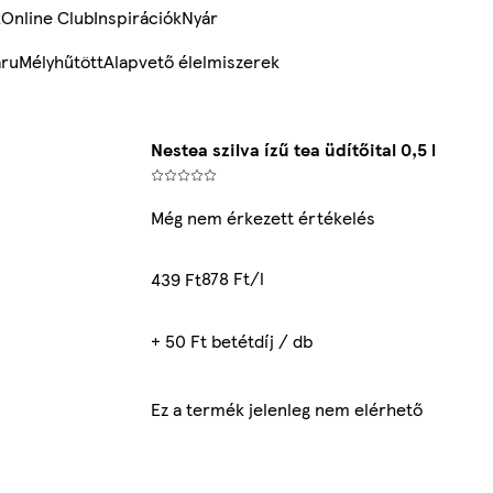
k
Online Club
Inspirációk
Nyár
ru
Mélyhűtött
Alapvető élelmiszerek
Nestea szilva ízű tea üdítőital 0,5 l
Még nem érkezett értékelés
878 Ft/l
439 Ft
+ 50 Ft betétdíj / db
Ez a termék jelenleg nem elérhető