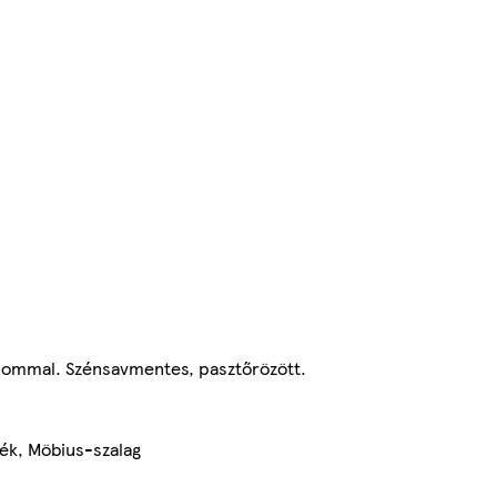
talommal. Szénsavmentes, pasztőrözött.
mék, Möbius-szalag