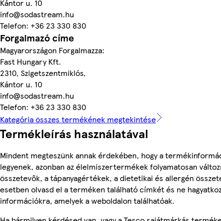
Kántor u. 10
info@sodastream.hu
Telefon: +36 23 330 830
Forgalmazó címe
Magyarországon Forgalmazza:
Fast Hungary Kft.
2310, Szigetszentmiklós,
Kántor u. 10
info@sodastream.hu
Telefon: +36 23 330 830
Kategória összes termékének megtekintése
Termékleírás használatával
Mindent megteszünk annak érdekében, hogy a termékinformá
legyenek, azonban az élelmiszertermékek folyamatosan változn
összetevők, a tápanyagértékek, a dietetikai és allergén összet
esetben olvasd el a terméken található címkét és ne hagyatkoz
információkra, amelyek a weboldalon találhatóak.
Ha bármilyen kérdésed van, vagy a Tesco sajátmárkás termék