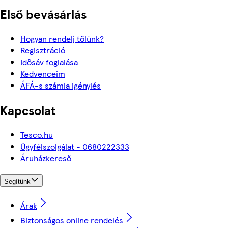
Első bevásárlás
Hogyan rendelj tőlünk?
Regisztráció
Idősáv foglalása
Kedvenceim
ÁFÁ-s számla igénylés
Kapcsolat
Tesco.hu
Ügyfélszolgálat - 0680222333
Áruházkereső
Segítünk
Árak
Biztonságos online rendelés