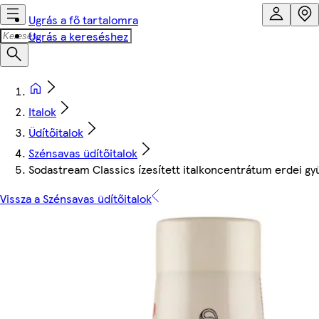
Ugrás a fő tartalomra
Ugrás a kereséshez
Italok
Üdítőitalok
Szénsavas üdítőitalok
Sodastream Classics ízesített italkoncentrátum erdei gy
Vissza a Szénsavas üdítőitalok