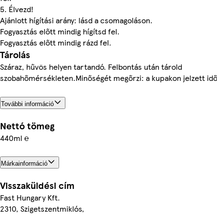
5. Élvezd!
Ajánlott hígítási arány: lásd a csomagoláson.
Fogyasztás előtt mindig hígítsd fel.
Fogyasztás előtt mindig rázd fel.
Tárolás
Száraz, hűvös helyen tartandó. Felbontás után tárold
szobahőmérsékleten.Minőségét megőrzi: a kupakon jelzett idő
További információ
Nettó tömeg
440ml ℮
Márkainformáció
Visszaküldési cím
Fast Hungary Kft.
2310, Szigetszentmiklós,