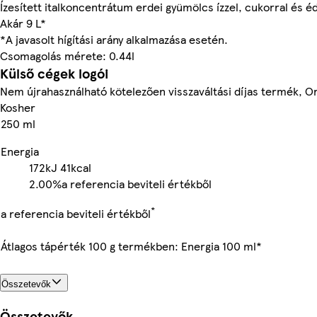
Ízesített italkoncentrátum erdei gyümölcs ízzel, cukorral és é
Akár 9 L*
*A javasolt hígítási arány alkalmazása esetén.
Csomagolás mérete: 0.44l
Külső cégek logói
Nem újrahasználható kötelezően visszaváltási díjas termék, O
Kosher
250 ml
Energia
172kJ
41kcal
2.00%
a referencia beviteli értékből
*
a referencia beviteli értékből
Átlagos tápérték 100 g termékben: Energia 100 ml*
Összetevők
Összetevők