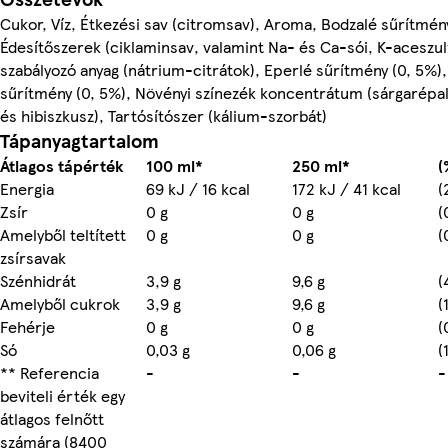
Cukor, Víz, Étkezési sav (citromsav), Aroma, Bodzalé sűrítmény
Édesítőszerek (ciklaminsav, valamint Na- és Ca-sói, K-aceszu
szabályozó anyag (nátrium-citrátok), Eperlé sűrítmény (0, 5%),
sűrítmény (0, 5%), Növényi színezék koncentrátum (sárgarép
és hibiszkusz), Tartósítószer (kálium-szorbát)
Tápanyagtartalom
Átlagos tápérték
100 ml*
250 ml*
(
Energia
69 kJ / 16 kcal
172 kJ / 41 kcal
(
Zsír
0 g
0 g
(
Amelyből teltített
0 g
0 g
(
zsírsavak
Szénhidrát
3,9 g
9,6 g
(
Amelyből cukrok
3,9 g
9,6 g
(
Fehérje
0 g
0 g
(
Só
0,03 g
0,06 g
(
** Referencia
-
-
-
beviteli érték egy
átlagos felnőtt
számára (8400